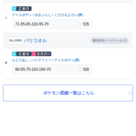
アイスボディ
/
ゆきふらし
/
くだけるよろい(夢)
71
-
95
-
85
-
110
-
95
-
79
|
535
バリコオル
No.0866
第8世代(ソードシールド)
ちどりあし
/
バリアフリー
/
アイスボディ(夢)
80
-
85
-
75
-
110
-
100
-
70
|
520
ポケモン図鑑一覧はこちら