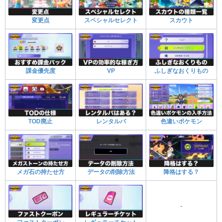
変更点
スペシャルセレクト
スカウト
課金優先度
VP
ふしぎなおくりもの
TOD廃止
レンタルパ
色違いポケモン
メガ石の持たせ方
データの削除方法
降格はする？
-