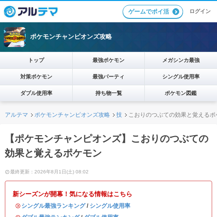
ログイン
ゲームでポイ活
ポケモンチャンピオンズ攻略
トップ
最強ポケモン
メガシンカ最強
対策ポケモン
最強パーティ
シングル使用率
ダブル使用率
持ち物一覧
ポケモン図鑑
アルテマ
ポケモンチャンピオンズ攻略
技
こおりのつぶての効果と覚えるポ
【ポケモンチャンピオンズ】こおりのつぶての
効果と覚えるポケモン
最終更新：2026年8月1日(土) 08:02
新シーズンが開幕！気になる情報はこちら
・
シングル最強ランキング
/
シングル使用率