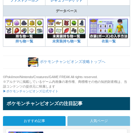
ファストクーポン
レギュラーチケット
データベース
持ち物一覧
未実装持ち物一覧
衣装一覧
ポケモンチャンピオンズ攻略トップへ
©Pokémon/Nintendo/Creatures/GAME FREAK All rights reserved.
※アルテマに掲載しているゲーム内画像の著作権、商標権その他の知的財産権は、当
該コンテンツの提供元に帰属します
▶ポケモンチャンピオンズ公式サイト
ポケモンチャンピオンズの注目記事
おすすめ記事
人気ページ