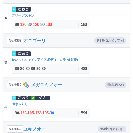
フリーズスキン
80
-
120
-
80
-
120
-
80
-
100
|
580
オニゴーリ
No.0362
第3世代(ルビサファ)
せいしんりょく
/
アイスボディ
/
ムラっけ(夢)
80
-
80
-
80
-
80
-
80
-
80
|
480
メガユキノオー
No.0460
第6世代(XY)
ゆきふらし
90
-
132
-
105
-
132
-
105
-
30
|
594
ユキノオー
No.0460
第4世代(ダイパ）