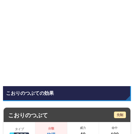
こおりのつぶての効果
こおりのつぶて
先制
威力
命中
分類
タイプ