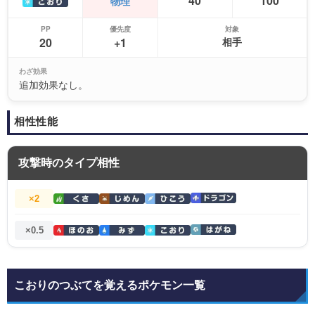
40
100
物理
PP
優先度
対象
20
+1
相手
わざ効果
追加効果なし。
相性性能
攻撃時のタイプ相性
×2
×0.5
こおりのつぶてを覚えるポケモン一覧