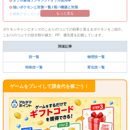
・
ダブル最強ランキング
/
ダブル使用率
・
強いポケモンと対策一覧
/
雨パ構築と対策
もっと見る
・
特殊アタッカーのおすすめランキング
ポケモンチャンピオンズのこおりのつぶての効果と覚えるポケモンをご紹介。
こおりのつぶての技分類や威力、PP、優先度を記載しています。
関連記事
技一覧
物理技一覧
特殊技一覧
変化技一覧
ゲームをプレイして課金代を稼ごう！