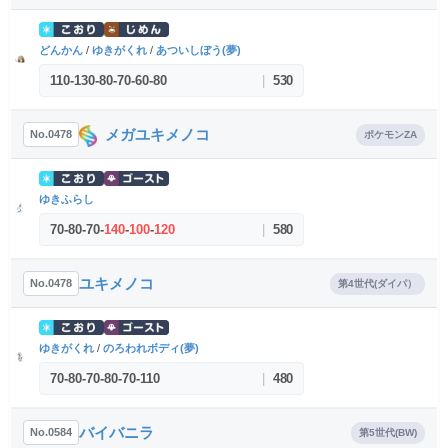
どんかん
/
ゆきがくれ
/
あついしぼう(夢)
110
-
130
-
80
-
70
-
60
-
80
|
530
メガユキメノコ
No.0478
ポケモンZA
ゆきふらし
70
-
80
-
70
-
140
-
100
-
120
|
580
ユキメノコ
No.0478
第4世代(ダイパ）
ゆきがくれ
/
のろわれボディ(夢)
70
-
80
-
70
-
80
-
70
-
110
|
480
バイバニラ
No.0584
第5世代(BW)