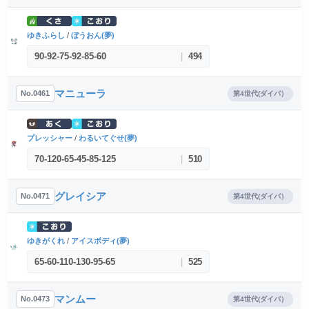
ゆきふらし
/
ぼうおん(夢)
90
-
92
-
75
-
92
-
85
-
60
|
494
マニューラ
No.0461
第4世代(ダイパ）
プレッシャー
/
わるいてぐせ(夢)
70
-
120
-
65
-
45
-
85
-
125
|
510
グレイシア
No.0471
第4世代(ダイパ）
ゆきがくれ
/
アイスボディ(夢)
65
-
60
-
110
-
130
-
95
-
65
|
525
マンムー
No.0473
第4世代(ダイパ）