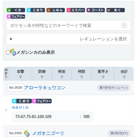
×
レギュレーションを選択
メガシンカのみ表示
H
攻撃
防御
特攻
特防
素早さ
合計
P
▽
▽
▽
▽
▽
▽
▽
アローラキュウコン
No.0038
第7世代(サンムーン)
ゆきがくれ
73
-
67
-
75
-
81
-
100
-
109
|
505
メガオニゴーリ
No.0362
第6世代(XY)