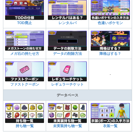
TOD廃止
レンタルパ
色違いポケモン
メガ石の持たせ方
データの削除方法
降格はする？
-
ファストクーポン
レギュラーチケット
データベース
持ち物一覧
未実装持ち物一覧
衣装一覧