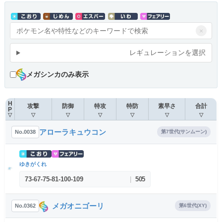
×
レギュレーションを選択
メガシンカのみ表示
H
攻撃
防御
特攻
特防
素早さ
合計
P
▽
▽
▽
▽
▽
▽
▽
アローラキュウコン
No.0038
第7世代(サンムーン)
ゆきがくれ
73
-
67
-
75
-
81
-
100
-
109
|
505
メガオニゴーリ
No.0362
第6世代(XY)