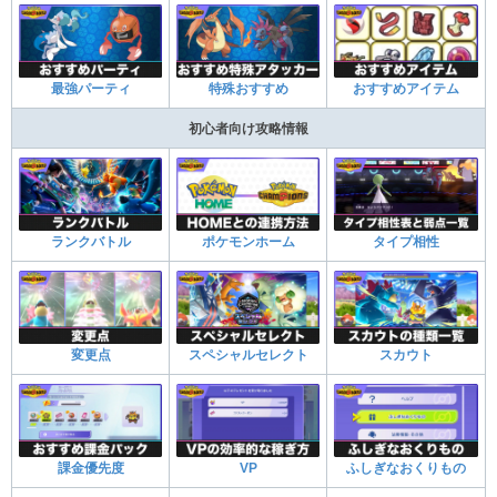
最強パーティ
特殊おすすめ
おすすめアイテム
初心者向け攻略情報
ランクバトル
ポケモンホーム
タイプ相性
変更点
スペシャルセレクト
スカウト
課金優先度
VP
ふしぎなおくりもの