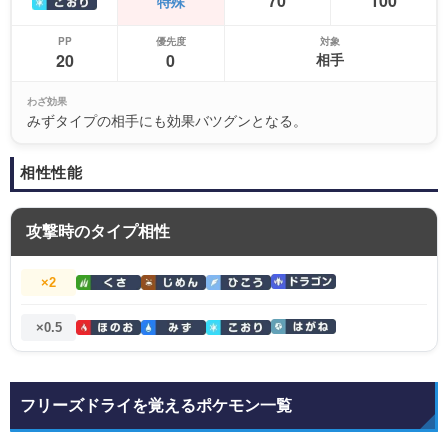
70
100
特殊
PP
優先度
対象
20
0
相手
わざ効果
みずタイプの相手にも効果バツグンとなる。
相性性能
攻撃時のタイプ相性
×2
×0.5
フリーズドライを覚えるポケモン一覧