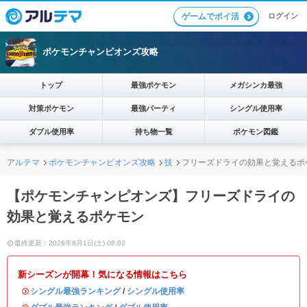
ログイン
ゲームでポイ活
ポケモンチャンピオンズ攻略
トップ
最強ポケモン
メガシンカ最強
対策ポケモン
最強パーティ
シングル使用率
ダブル使用率
持ち物一覧
ポケモン図鑑
アルテマ
ポケモンチャンピオンズ攻略
技
フリーズドライの効果と覚えるポ
【ポケモンチャンピオンズ】フリーズドライの
効果と覚えるポケモン
最終更新：2026年8月1日(土) 08:02
新シーズンが開幕！気になる情報はこちら
・
シングル最強ランキング
/
シングル使用率