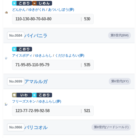
どんかん
/
ゆきがくれ
/
あついしぼう(夢)
110
-
130
-
80
-
70
-
60
-
80
|
530
バイバニラ
No.0584
第5世代(BW)
アイスボディ
/
ゆきふらし
/
くだけるよろい(夢)
71
-
95
-
85
-
110
-
95
-
79
|
535
アマルルガ
No.0699
第6世代(XY)
フリーズスキン
/
ゆきふらし(夢)
123
-
77
-
72
-
99
-
92
-
58
|
521
バリコオル
No.0866
第8世代(ソードシールド)