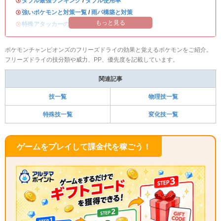
・
ダブル最強ランキング
/
ダブル使用率
・
強いポケモンと対策一覧
/
雨パ構築と対策
もっと見る
・
特殊アタッカーのおすすめランキング
ポケモンチャンピオンズのフリーズドライの効果と覚えるポケモンをご紹介。
フリーズドライの技分類や威力、PP、優先度を記載しています。
関連記事
技一覧
物理技一覧
特殊技一覧
変化技一覧
ゲームをプレイして課金代を稼ごう！