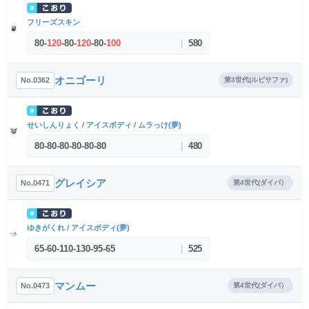
フリーズスキン
80
-
120
-
80
-
120
-
80
-
100
|
580
オニゴーリ
No.0362
第3世代(ルビサファ)
せいしんりょく
/
アイスボディ
/
ムラっけ(夢)
80
-
80
-
80
-
80
-
80
-
80
|
480
グレイシア
No.0471
第4世代(ダイパ）
ゆきがくれ
/
アイスボディ(夢)
65
-
60
-
110
-
130
-
95
-
65
|
525
マンムー
No.0473
第4世代(ダイパ）