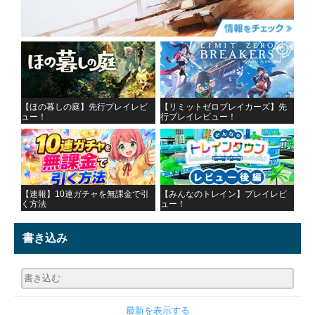
【ほの暮しの庭】先行プレイレビ
【リミットゼロブレイカーズ】先
ュー！
行プレイレビュー！
【速報】10連ガチャを無課金で引
【みんなのトレイン】プレイレビ
く方法
ュー！
書き込み
最新を表示する