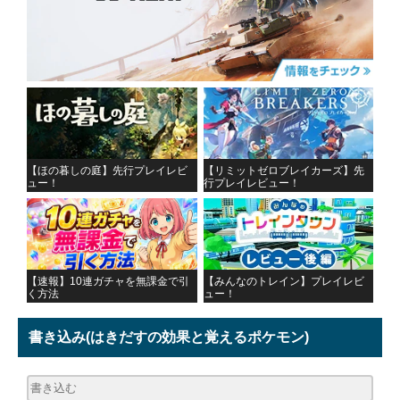
【ほの暮しの庭】先行プレイレビ
【リミットゼロブレイカーズ】先
ュー！
行プレイレビュー！
【速報】10連ガチャを無課金で引
【みんなのトレイン】プレイレビ
く方法
ュー！
書き込み
(はきだすの効果と覚えるポケモン)