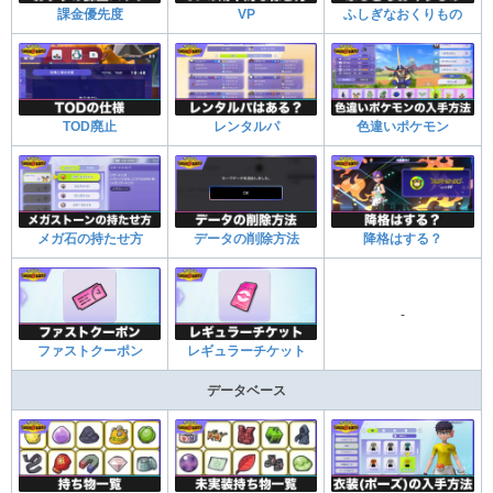
課金優先度
VP
ふしぎなおくりもの
TOD廃止
レンタルパ
色違いポケモン
メガ石の持たせ方
データの削除方法
降格はする？
-
ファストクーポン
レギュラーチケット
データベース