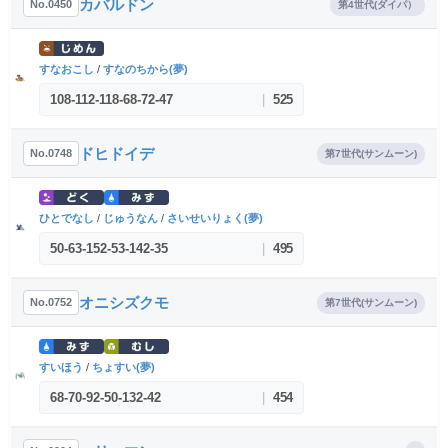
カバルドン
No.0450
第4世代(ダイパ）
すなおこし
/
すなのちから(夢)
108
-
112
-
118
-
68
-
72
-
47
|
525
ドヒドイデ
No.0748
第7世代(サンムーン)
ひとでなし
/
じゅうなん
/
さいせいりょく(夢)
50
-
63
-
152
-
53
-
142
-
35
|
495
オニシズクモ
No.0752
第7世代(サンムーン)
すいほう
/
ちょすい(夢)
68
-
70
-
92
-
50
-
132
-
42
|
454