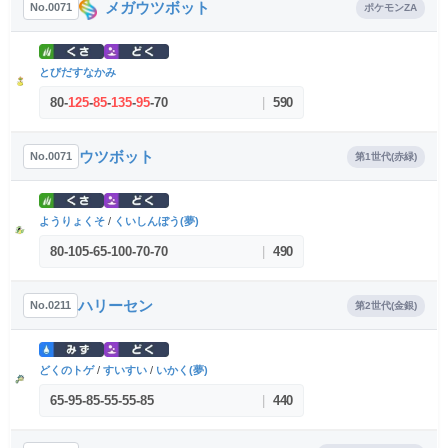
メガウツボット
No.0071
ポケモンZA
とびだすなかみ
80
-
125
-
85
-
135
-
95
-
70
|
590
ウツボット
No.0071
第1世代(赤緑)
ようりょくそ
/
くいしんぼう(夢)
80
-
105
-
65
-
100
-
70
-
70
|
490
ハリーセン
No.0211
第2世代(金銀)
どくのトゲ
/
すいすい
/
いかく(夢)
65
-
95
-
85
-
55
-
55
-
85
|
440