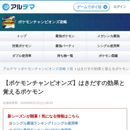
ログイン
ゲームでポイ活
ポケモンチャンピオンズ攻略
トップ
最強ポケモン
メガシンカ最強
対策ポケモン
最強パーティ
シングル使用率
ダブル使用率
持ち物一覧
ポケモン図鑑
アルテマ
ポケモンチャンピオンズ攻略
技
はきだすの効果と覚えるポケモン
【ポケモンチャンピオンズ】はきだすの効果と
覚えるポケモン
最終更新：2026年8月1日(土) 08:02
新シーズンが開幕！気になる情報はこちら
・
シングル最強ランキング
/
シングル使用率