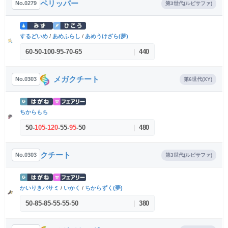
ペリッパー
No.0279
第3世代(ルビサファ)
するどいめ
/
あめふらし
/
あめうけざら(夢)
60
-
50
-
100
-
95
-
70
-
65
|
440
メガクチート
No.0303
第6世代(XY)
ちからもち
50
-
105
-
120
-
55
-
95
-
50
|
480
クチート
No.0303
第3世代(ルビサファ)
かいりきバサミ
/
いかく
/
ちからずく(夢)
50
-
85
-
85
-
55
-
55
-
50
|
380