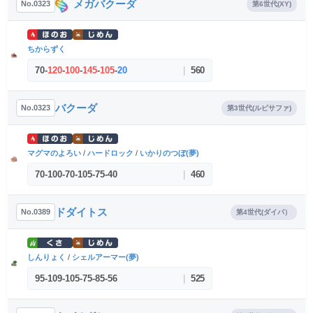
メガバクーダ
No.0323
第6世代(XY)
ちからずく
70
-
120
-
100
-
145
-
105
-
20
|
560
バクーダ
No.0323
第3世代(ルビサファ)
マグマのよろい
/
ハードロック
/
いかりのつぼ(夢)
70
-
100
-
70
-
105
-
75
-
40
|
460
ドダイトス
No.0389
第4世代(ダイパ）
しんりょく
/
シェルアーマー(夢)
95
-
109
-
105
-
75
-
85
-
56
|
525