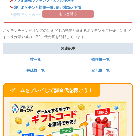
・
ダブル最強ランキング
/
ダブル使用率
・
強いポケモンと対策一覧
/
雨パ構築と対策
もっと見る
・
特殊アタッカーのおすすめランキング
ポケモンチャンピオンズのはきだすの効果と覚えるポケモンをご紹介。はきだ
すの技分類や威力、PP、優先度を記載しています。
関連記事
技一覧
物理技一覧
特殊技一覧
変化技一覧
ゲームをプレイして課金代を稼ごう！