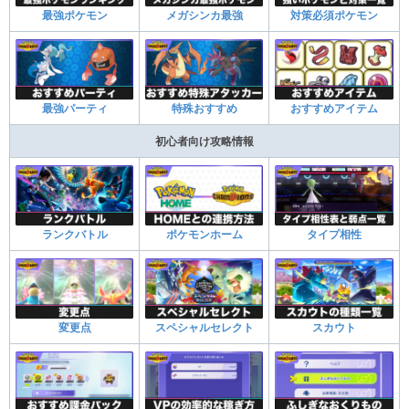
最強ポケモン
メガシンカ最強
対策必須ポケモン
最強パーティ
特殊おすすめ
おすすめアイテム
初心者向け攻略情報
ランクバトル
ポケモンホーム
タイプ相性
変更点
スペシャルセレクト
スカウト