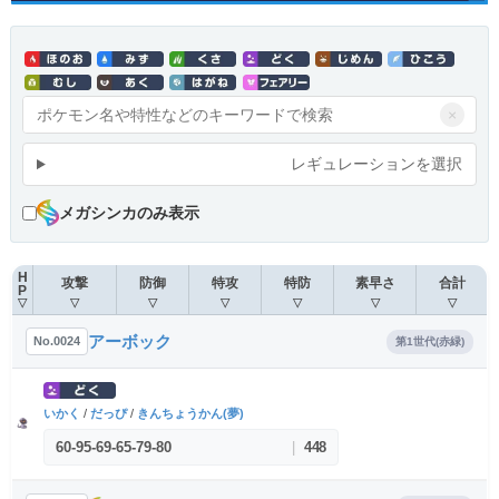
×
レギュレーションを選択
メガシンカのみ表示
H
攻撃
防御
特攻
特防
素早さ
合計
P
▽
▽
▽
▽
▽
▽
▽
アーボック
No.0024
第1世代(赤緑)
いかく
/
だっぴ
/
きんちょうかん(夢)
60
-
95
-
69
-
65
-
79
-
80
|
448