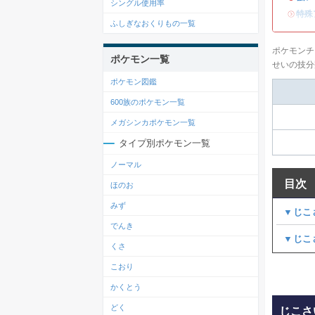
シングル使用率
・
特殊
ふしぎなおくりもの一覧
ポケモンチ
ポケモン一覧
せいの技分
ポケモン図鑑
600族のポケモン一覧
メガシンカポケモン一覧
タイプ別ポケモン一覧
ノーマル
目次
ほのお
みず
▼じこ
でんき
▼じこ
くさ
こおり
かくとう
どく
じこさ