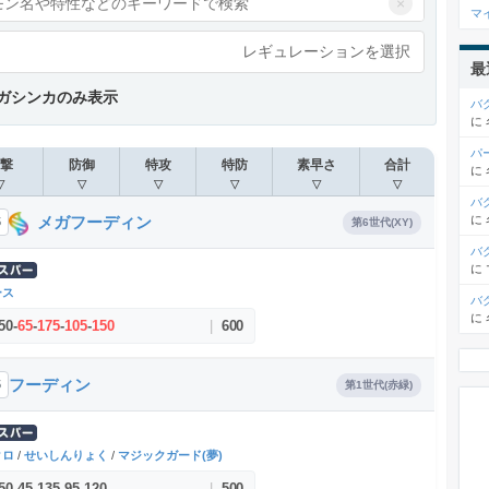
×
マ
レギュレーションを選択
最
ガシンカのみ表示
バ
に
パ
撃
防御
特攻
特防
素早さ
合計
に
▽
▽
▽
▽
▽
▽
バ
メガフーディン
に
5
第6世代(XY)
バ
に
ース
バ
に
50
-
65
-
175
-
105
-
150
|
600
フーディン
5
第1世代(赤緑)
クロ
/
せいしんりょく
/
マジックガード(夢)
50
-
45
-
135
-
95
-
120
|
500