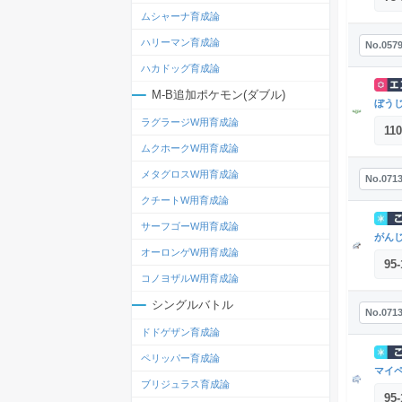
ムシャーナ育成論
ハリーマン育成論
No.057
ハカドッグ育成論
M-B追加ポケモン(ダブル)
ぼう
ラグラージW用育成論
110
ムクホークW用育成論
メタグロスW用育成論
No.071
クチートW用育成論
サーフゴーW用育成論
がん
オーロンゲW用育成論
95
-
コノヨザルW用育成論
シングルバトル
No.071
ドドゲザン育成論
ペリッパー育成論
マイ
ブリジュラス育成論
95
-