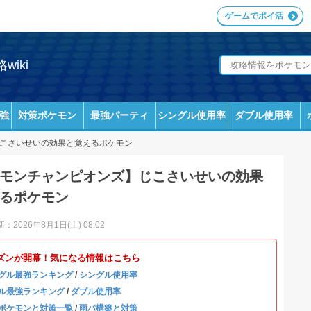
ゲームでポイ活
iki
強
対策ポケモン
最強パーティ
シングル使用率
ダブル使用率
こさいせいの効果と覚えるポケモン
モンチャンピオンズ】じこさいせいの効果
るポケモン
：2026年8月1日(土) 08:02
ズンが開幕！気になる情報はこちら
グル最強ランキング
/
シングル使用率
ル最強ランキング
/
ダブル使用率
ポケモンと対策一覧
/
雨パ構築と対策