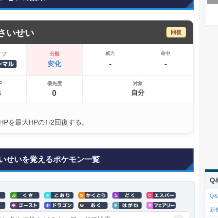
さいせい
回復
威力
命中
分類
イプ
-
-
変化
P
優先度
対象
8
0
自分
HPを最大HPの1/2回復する。
いせいを覚えるポケモン一覧
Q
Q&
新