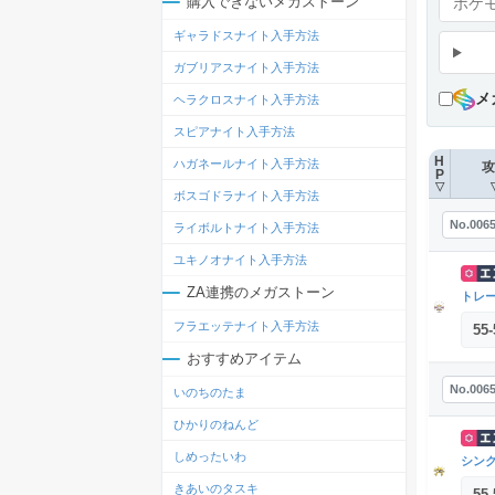
購入できないメガストーン
ギャラドスナイト入手方法
ガブリアスナイト入手方法
メ
ヘラクロスナイト入手方法
スピアナイト入手方法
H
ハガネールナイト入手方法
攻
P
▽
ボスゴドラナイト入手方法
No.006
ライボルトナイト入手方法
ユキノオナイト入手方法
ZA連携のメガストーン
トレ
フラエッテナイト入手方法
55
-
おすすめアイテム
No.006
いのちのたま
ひかりのねんど
しめったいわ
シン
きあいのタスキ
55
-