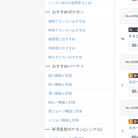
シーズンM-1の使用率まとめ
おすすめポケモン
No.030
物理アタッカーおすすめ
特殊アタッカーおすすめ
する
物理受けおすすめ
50
-
特殊受けおすすめ
耐久ポケモンおすすめ
No.030
おすすめパーティ
雨パ構築と対策
ヨガ
砂パ構築と対策
60
-
雪パ構築と対策
晴れパ構築と対策
No.030
受けループ構築と対策
トリルパ構築と対策
ヨガ
M-B追加ポケモン(シングル)
60
-