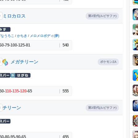
ミロカロス
0
第3世代(ルビサファ)
ぎなうろこ
/
かちき
/
メロメロボディ(夢)
60
-
79
-
100
-
125
-
81
|
540
メガチリーン
8
ポケモンZA
う
50
-
110
-
135
-
120
-
65
|
555
チリーン
8
第3世代(ルビサファ)
う
50
-
80
-
95
-
90
-
65
|
455