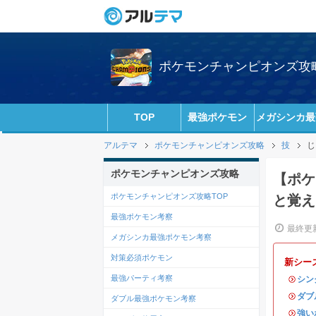
ポケモンチャンピオンズ攻略w
TOP
最強ポケモン
メガシンカ最
アルテマ
ポケモンチャンピオンズ攻略
技
じ
ポケモンチャンピオンズ攻略
【ポケ
ポケモンチャンピオンズ攻略TOP
と覚え
最強ポケモン考察
最終更新
メガシンカ最強ポケモン考察
対策必須ポケモン
新シー
最強パーティ考察
・
シン
・
ダブ
ダブル最強ポケモン考察
・
強い