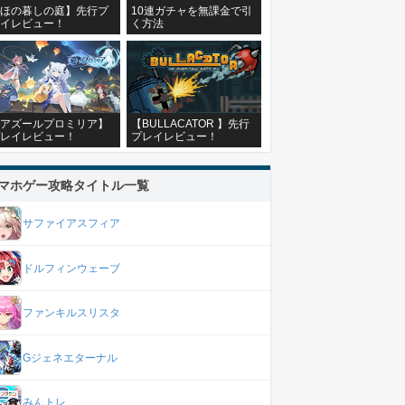
ほの暮しの庭】先行プ
10連ガチャを無課金で引
イレビュー！
く方法
アズールプロミリア】
【BULLACATOR 】先行
レイレビュー！
プレイレビュー！
マホゲー攻略タイトル一覧
サファイアスフィア
ドルフィンウェーブ
ファンキルスリスタ
Gジェネエターナル
みんトレ