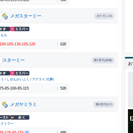
メガスターミー
1
ポケモンZA
らもち
100
-
105
-
130
-
105
-
120
|
620
スターミー
1
第1世代(赤緑)
お
こう
/
しぜんかいふく
/
アナライズ(夢)
75
-
85
-
100
-
85
-
115
|
520
メガヤミラミ
2
第6世代(XY)
ックミラー
85
-
125
-
85
-
115
-
20
|
480