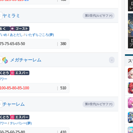
【
レ
ヤミラミ
2
第3世代(ルビサファ)
どいめ
/
あとだし
/
いたずらごころ(夢)
【
75
-
75
-
65
-
65
-
50
|
380
プ
メガチャーレム
8
-
ス
パワー
100
-
85
-
80
-
85
-
100
|
510
チャーレム
8
第3世代(ルビサファ)
パワー
/
テレパシー(夢)
60
-
75
-
60
-
75
-
80
|
410