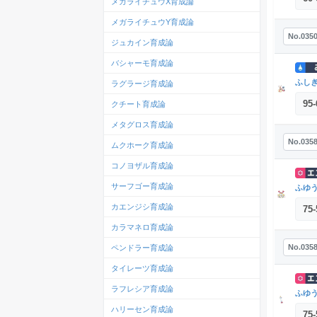
メガライチュウX育成論
メガライチュウY育成論
No.035
ジュカイン育成論
バシャーモ育成論
ふし
ラグラージ育成論
95
-
クチート育成論
メタグロス育成論
No.035
ムクホーク育成論
コノヨザル育成論
サーフゴー育成論
ふゆ
カエンジシ育成論
75
-
カラマネロ育成論
No.035
ペンドラー育成論
タイレーツ育成論
ラフレシア育成論
ふゆ
ハリーセン育成論
75
-