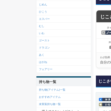
じめん
ひこう
じこ
エスパー
むし
タ
いわ
ゴースト
P
ドラゴン
あく
わざ効果
自分の
はがね
フェアリー
じこさ
持ち物一覧
持ち物(アイテム)一覧
おすすめアイテム
未実装持ち物一覧