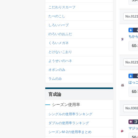
こだわりスカーフ
たべのこし
No.012
しろいハーブ
のろいのおふだ
ちか
くろいメガネ
60
-
とけないこおり
ようせいのハネ
No.012
オボンのみ
ラムのみ
はっ
60
-
育成論
シーズン使用率
No.030
シングルの使用率ランキング
ダブルの使用率ランキング
マジ
シーズンM-2の使用率まとめ
50
-