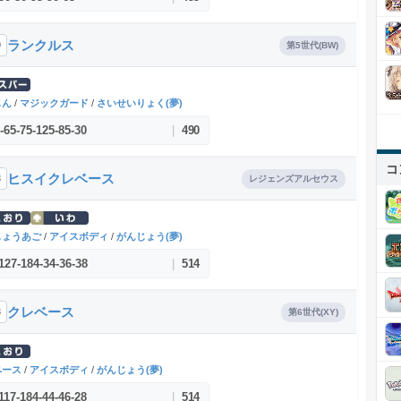
ランクルス
9
第5世代(BW)
じん
/
マジックガード
/
さいせいりょく(夢)
-
65
-
75
-
125
-
85
-
30
|
490
コ
ヒスイクレベース
3
レジェンズアルセウス
じょうあご
/
アイスボディ
/
がんじょう(夢)
127
-
184
-
34
-
36
-
38
|
514
クレベース
3
第6世代(XY)
ペース
/
アイスボディ
/
がんじょう(夢)
117
-
184
-
44
-
46
-
28
|
514