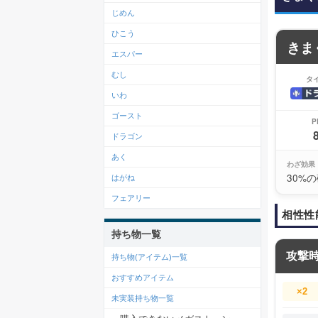
じめん
ひこう
きま
エスパー
むし
タ
いわ
ゴースト
P
ドラゴン
あく
わざ効果
30%
はがね
フェアリー
相性性
持ち物一覧
攻撃
持ち物(アイテム)一覧
おすすめアイテム
×2
未実装持ち物一覧