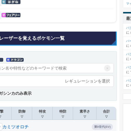
マ
最
バ
に
レーザーを覚えるポケモン一覧
パ
に
バ
に
バ
×
に
バ
レギュレーションを選択
に
ガシンカのみ表示
撃
防御
特攻
特防
素早さ
合計
▽
▽
▽
▽
▽
▽
カミツオロチ
9
第9世代(SV)