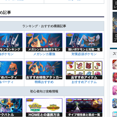
【
レ
め記事
ランキング・おすすめ構築記事
【
プ
ス
強ポケモン
メガシンカ最強
対策必須ポケモン
強パーティ
特殊おすすめ
おすすめアイテム
初心者向け攻略情報