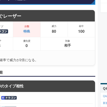
ぐレーザー
威力
命中
分類
イプ
80
100
特殊
P
優先度
対象
8
0
相手
の確率で威力が2倍になる。
能
時のタイプ相性
Q
Q&
新