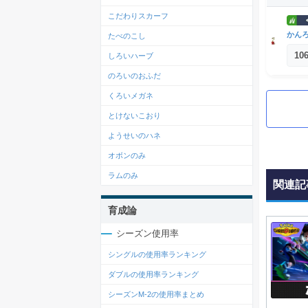
こだわりスカーフ
かん
たべのこし
10
しろいハーブ
のろいのおふだ
くろいメガネ
とけないこおり
ようせいのハネ
オボンのみ
ラムのみ
関連記
育成論
シーズン使用率
シングルの使用率ランキング
ダブルの使用率ランキング
シーズンM-2の使用率まとめ