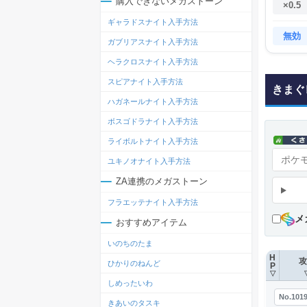
購入できないメガストーン
×0.5
ギャラドスナイト入手方法
無効
ガブリアスナイト入手方法
ヘラクロスナイト入手方法
スピアナイト入手方法
きまぐ
ハガネールナイト入手方法
ボスゴドラナイト入手方法
ライボルトナイト入手方法
ユキノオナイト入手方法
ZA連携のメガストーン
フラエッテナイト入手方法
メ
おすすめアイテム
いのちのたま
H
攻
ひかりのねんど
P
▽
しめったいわ
No.101
きあいのタスキ