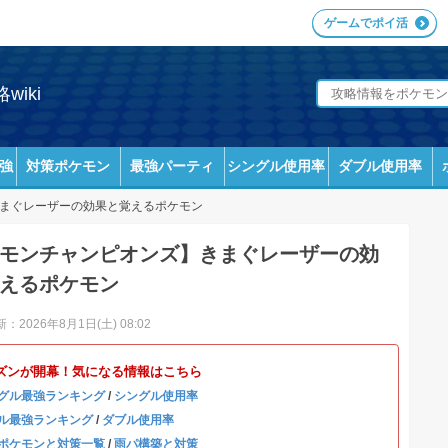
ゲームでポイ活
iki
強
対策ポケモン
最強パーティ
シングル使用率
ダブル使用率
まぐレーザーの効果と覚えるポケモン
モンチャンピオンズ】きまぐレーザーの効
えるポケモン
：2026年8月1日(土) 08:02
ズンが開幕！気になる情報はこちら
グル最強ランキング
/
シングル使用率
ル最強ランキング
/
ダブル使用率
ポケモンと対策一覧
/
雨パ構築と対策