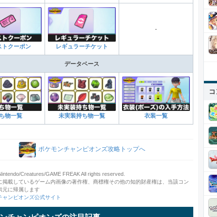
-
ストクーポン
レギュラーチケット
データベース
コ
ち物一覧
未実装持ち物一覧
衣装一覧
ポケモンチャンピオンズ攻略トップへ
ntendo/Creatures/GAME FREAK All rights reserved.
に掲載しているゲーム内画像の著作権、商標権その他の知的財産権は、当該コン
供元に帰属します
チャンピオンズ公式サイト