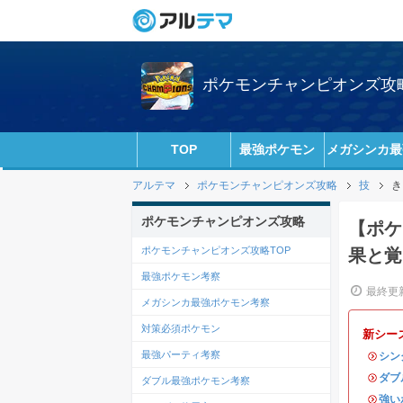
ポケモンチャンピオンズ攻略w
TOP
最強ポケモン
メガシンカ最
アルテマ
ポケモンチャンピオンズ攻略
技
き
ポケモンチャンピオンズ攻略
【ポケ
ポケモンチャンピオンズ攻略TOP
果と覚
最強ポケモン考察
最終更新
メガシンカ最強ポケモン考察
対策必須ポケモン
新シー
最強パーティ考察
・
シン
・
ダブ
ダブル最強ポケモン考察
・
強い