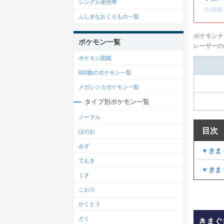
シングル使用率
・
特殊
ふしぎなおくりもの一覧
ポケモンチ
ポケモン一覧
レーザーの
ポケモン図鑑
600族のポケモン一覧
メガシンカポケモン一覧
タイプ別ポケモン一覧
ノーマル
目次
ほのお
みず
▼きま
でんき
▼きま
くさ
こおり
かくとう
どく
きまぐ