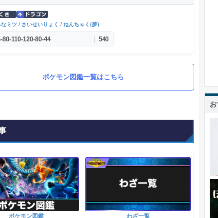
ろなミツ
/
さいせいりょく
/
ねんちゃく(夢)
6
-
80
-
110
-
120
-
80
-
44
|
540
ポケモン図鑑一覧はこちら
お
事
ポケモン図鑑
わざ一覧