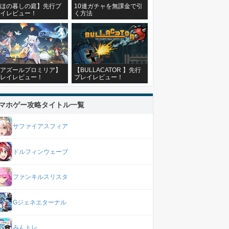
ほの暮しの庭】先行プ
10連ガチャを無課金で引
イレビュー！
く方法
アズールプロミリア】
【BULLACATOR 】先行
レイレビュー！
プレイレビュー！
マホゲー攻略タイトル一覧
サファイアスフィア
ドルフィンウェーブ
ファンキルスリスタ
Gジェネエターナル
みんトレ