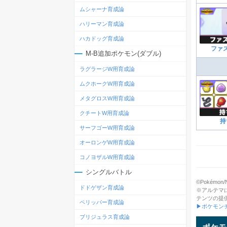
ムシャーナ育成論
ハリーマン育成論
ハカドッグ育成論
ファ
M-B追加ポケモン(ダブル)
ラグラージW用育成論
ムクホークW用育成論
メタグロスW用育成論
クチートW用育成論
持
サーフゴーW用育成論
オーロンゲW用育成論
コノヨザルW用育成論
シングルバトル
©Pokémon/Ni
ドドゲザン育成論
※アルテマ
テンツの提
ペリッパー育成論
▶ポケモン
ブリジュラス育成論