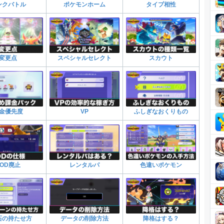
ンクバトル
ポケモンホーム
タイプ相性
変更点
スペシャルセレクト
スカウト
金優先度
VP
ふしぎなおくりもの
TOD廃止
レンタルパ
色違いポケモン
石の持たせ方
データの削除方法
降格はする？