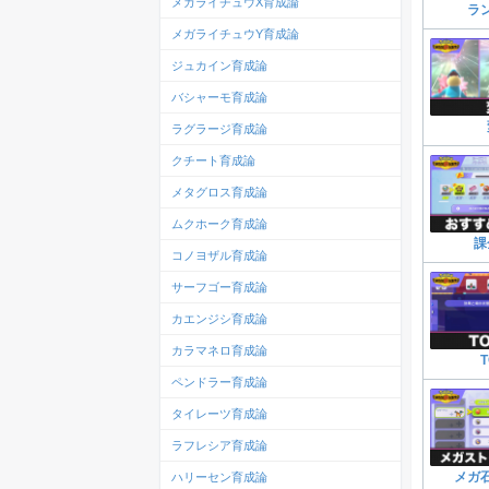
メガライチュウX育成論
ラ
メガライチュウY育成論
ジュカイン育成論
バシャーモ育成論
ラグラージ育成論
クチート育成論
メタグロス育成論
ムクホーク育成論
課
コノヨザル育成論
サーフゴー育成論
カエンジシ育成論
カラマネロ育成論
ペンドラー育成論
タイレーツ育成論
ラフレシア育成論
メガ
ハリーセン育成論