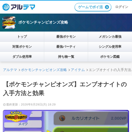
ログイン
ゲームでポイ活
ポケモンチャンピオンズ攻略
トップ
最強ポケモン
メガシンカ最強
対策ポケモン
最強パーティ
シングル使用率
ダブル使用率
持ち物一覧
ポケモン図鑑
アルテマ
ポケモンチャンピオンズ攻略
アイテム
エンブオナイトの入手方法
【ポケモンチャンピオンズ】エンブオナイトの
入手方法と効果
最終更新：2026年6月29日(月) 18:29