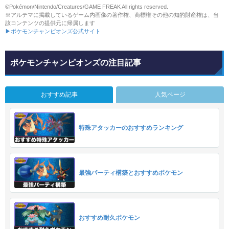
©Pokémon/Nintendo/Creatures/GAME FREAK All rights reserved.
※アルテマに掲載しているゲーム内画像の著作権、商標権その他の知的財産権は、当
該コンテンツの提供元に帰属します
▶ポケモンチャンピオンズ公式サイト
ポケモンチャンピオンズの注目記事
おすすめ記事
人気ページ
特殊アタッカーのおすすめランキング
最強パーティ構築とおすすめポケモン
おすすめ耐久ポケモン