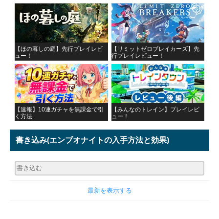
【ほの暮しの庭】先行プレイレビ
【リミットゼロブレイカーズ】先
ュー！
行プレイレビュー！
【速報】10連ガチャを無課金で引
【みんなのトレイン】プレイレビ
く方法
ュー！
書き込み
(エンブオナイトの入手方法と効果)
最新を表示する