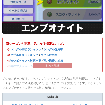
新シーズンが開幕！気になる情報はこちら
・
シングル最強ランキング
/
シングル使用率
・
ダブル最強ランキング
/
ダブル使用率
・
強いポケモンと対策一覧
/
雨パ構築と対策
もっと見る
・
特殊アタッカーのおすすめランキング
ポケモンチャンピオンズのエンブオナイトの入手方法と効果を記載。エンブオ
ーナイトの購入方法や必要なVP、使い道について記載しています。ポケチャン
でエンブオナイトを持たせる際に参考にしてください。
関連記事