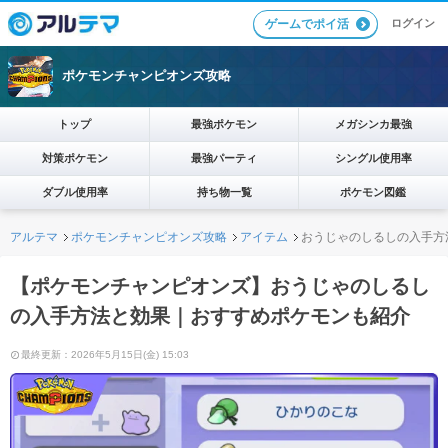
ログイン
ゲームでポイ活
ポケモンチャンピオンズ攻略
トップ
最強ポケモン
メガシンカ最強
対策ポケモン
最強パーティ
シングル使用率
ダブル使用率
持ち物一覧
ポケモン図鑑
アルテマ
ポケモンチャンピオンズ攻略
アイテム
おうじゃのしるしの入手方
【ポケモンチャンピオンズ】おうじゃのしるし
の入手方法と効果｜おすすめポケモンも紹介
最終更新：2026年5月15日(金) 15:03