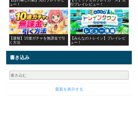
【ほの暮しの庭】先行プレイレビ
【リミットゼロブレイカーズ】先
ュー！
行プレイレビュー！
【速報】10連ガチャを無課金で引
【みんなのトレイン】プレイレビ
く方法
ュー！
書き込み
最新を表示する