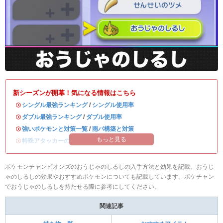
新シーズンが開幕！気になる情報はこちら
・
シングル最強ランキング
/
シングル使用率
・
ダブル最強ランキング
/
ダブル使用率
・
強いポケモンと対策一覧
/
雨パ構築と対策
もっと見る
・
特殊アタッカーのおすすめランキング
ポケモンチャンピオンズのおうじゃのしるしの入手方法と効果を記載。おうじ
ゃのしるしの効果やおすすめポケモンについても記載しています。ポケチャン
でおうじゃのしるしを持たせる際に参考にしてください。
関連記事