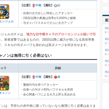
【位置】
中衛
【属性】
白
・自身の火力出しに特化したアタッカー
・2回目以降の奥義は倍率が2,600%と破格
最
エンジェル
・与ダメバフスキルでさらに火力アップ
雑
に
ンジェルガチャは、
強力な白中衛キャラのアローエンジェル狙いで引
雑
う
。単発攻撃ではあるものの、2回目以降に威力が倍になる高倍率奥
に
で、スキルの与ダメバフも加われば高ダメージを叩き出せます。
雑
に
ャノンは無理に引く必要はない
雑
に
キャラ
詳細
雑
に
【位置】
中衛
【属性】
赤
・萎縮付与を持つアタッカー
・自身への与ダメ80%バフスキルを所持
キャノン
・会心関連バフによる火力上昇も見込める
ノンは、手持ちの赤中衛に困っていないなら無理に引く必要はありま