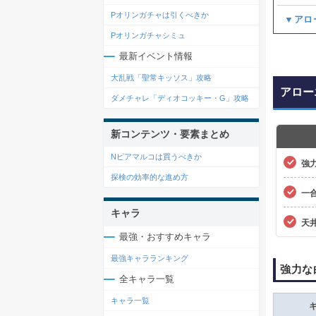
Pオリンガチャは引くべきか
▼アロ
Pオリンガチャシミュ
最新イベント情報
大乱戦「聖常キッソス」攻略
アロー
ダメチャレ「ディオコッキー・G」攻略
新コンテンツ・要素まとめ
Nピアマルコは買うべきか
強
探検の効率的な進め方
一
キャラ
天
最強・おすすめキャラ
最強キャラランキング
強力な
全キャラ一覧
キャラ一覧