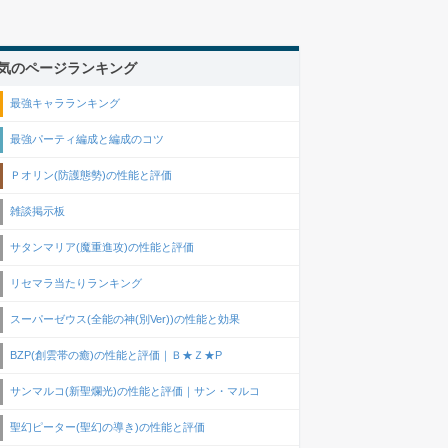
気のページランキング
最強キャラランキング
最強パーティ編成と編成のコツ
Ｐオリン(防護態勢)の性能と評価
雑談掲示板
サタンマリア(魔重進攻)の性能と評価
リセマラ当たりランキング
スーパーゼウス(全能の神(別Ver))の性能と効果
BZP(創雲帯の癒)の性能と評価｜Ｂ★Ｚ★P
サンマルコ(新聖爛光)の性能と評価｜サン・マルコ
聖幻ピーター(聖幻の導き)の性能と評価