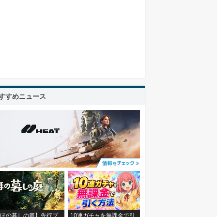
すすめニュース
ほの暮しの庭】先行プ
10連ガチャを無課金で引