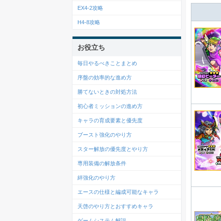
EX4-2攻略
H4-8攻略
お役立ち
毎日やるべきことまとめ
序盤の効率的な進め方
勝てないときの対処方法
初心者ミッションの進め方
キャラの育成要素と優先度
ブースト強化のやり方
スター解放の優先度とやり方
専用装備の解放条件
絆強化のやり方
エースの仕様と編成可能なキャラ
天啓のやり方とおすすめキャラ
ゲームシステム解説