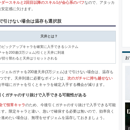
ーダースキルと2回目以降のスキル1が会心系のバフ
なので、アタッカ
は安定感に欠けます。
で引けない場合は温存も選択肢
天井とは？
のピックアップキャラを確実に入手できるシステム
ャを200連(3万ジェム)引くと天井に到達
お
が切り替わると天井はリセットされる
ジェルガチャを200連天井(3万ジェム)まで引けない場合は、温存も
1つです。天井到達に必要なポイントは、
次のガチャに持ち越せない
途半端にガチャを引くとキャラを確定入手する機会が減ります。
引くガチャのすり抜けで入手できる可能性がある
は全て恒常キャラ
のため、今後引くガチャのすり抜けで入手できる可能
ます。限定キャラと違い、急いで確保する必要は無いので、効率良く
を進めたい場合は、無理をせずジェムを温存しておきましょう。
【