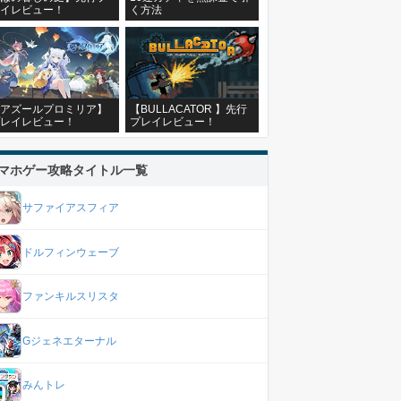
イレビュー！
く方法
アズールプロミリア】
【BULLACATOR 】先行
レイレビュー！
プレイレビュー！
マホゲー攻略タイトル一覧
サファイアスフィア
ドルフィンウェーブ
ファンキルスリスタ
Gジェネエターナル
みんトレ