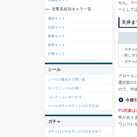
白属性キャラ
せん。
リ
攻撃系統別キャラ一覧
ーとして
魔術キャラ
天井ま
幻想キャラ
斬撃キャラ
刺突キャラ
・ガチャ
打撃キャラ
・同じガチ
・ガチャ
シール
アローエン
シールの集め方と使い道
選択肢の
キャラとシールの違い
ので、中
コレクションボーナス
今後
シールガチャチケットの入手方法
PU対象
性があり
ガチャ
ワンコレ
ガチャはどれを引くのがおすすめ？