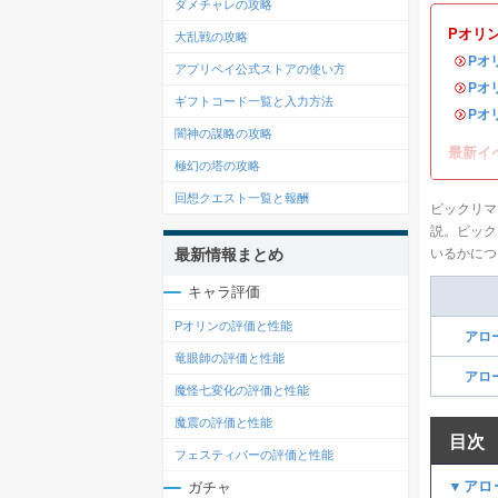
ダメチャレの攻略
Pオリ
大乱戦の攻略
・
Pオ
アプリペイ公式ストアの使い方
・
Pオ
ギフトコード一覧と入力方法
・
Pオ
闇神の謀略の攻略
最新イ
極幻の塔の攻略
回想クエスト一覧と報酬
ビックリマ
説。ビック
最新情報まとめ
いるかにつ
キャラ評価
Pオリンの評価と性能
アロ
竜眼師の評価と性能
アロ
魔怪七変化の評価と性能
魔震の評価と性能
目次
フェスティバーの評価と性能
▼アロ
ガチャ