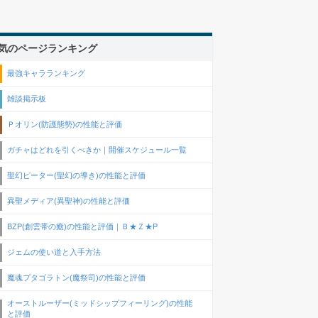
気のページランキング
最強キャラランキング
雑談掲示板
Ｐオリン(防護態勢)の性能と評価
ガチャはどれを引くべきか｜開催スケジュール一覧
聖幻ピーター(聖幻の導き)の性能と評価
異聖メディア(異聖神)の性能と評価
BZP(創雲帯の癒)の性能と評価｜Ｂ★Ｚ★P
ジェムの使い道と入手方法
魔魂プタゴラトン(魔祭司)の性能と評価
オーストルーザー(ミッドシップフィーリング)の性能
と評価