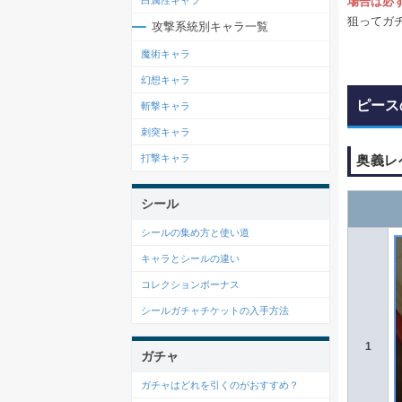
場合は必
白属性キャラ
狙ってガ
攻撃系統別キャラ一覧
魔術キャラ
幻想キャラ
ピース
斬撃キャラ
刺突キャラ
奥義レ
打撃キャラ
シール
シールの集め方と使い道
キャラとシールの違い
コレクションボーナス
シールガチャチケットの入手方法
1
ガチャ
ガチャはどれを引くのがおすすめ？