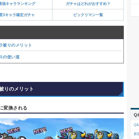
最強キャラランキング
ガチャはどれがおすすめ？
星3キャラ確定ガチャ
ビックリマン一覧
ラ被りのメリット
スの使い道
被りのメリット
に変換される
Q
Q&
新