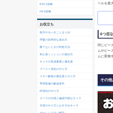
ベルを最
EX4-2攻略
H4-8攻略
お役立ち
毎日やるべきことまとめ
6つ目
序盤の効率的な進め方
同じピー
勝てないときの対処方法
ムやピー
初心者ミッションの進め方
ムに変換
キャラの育成要素と優先度
ブースト強化のやり方
スター解放の優先度とやり方
その他
専用装備の解放条件
絆強化のやり方
エースの仕様と編成可能なキャラ
天啓のやり方とおすすめキャラ
ゲームシステム解説