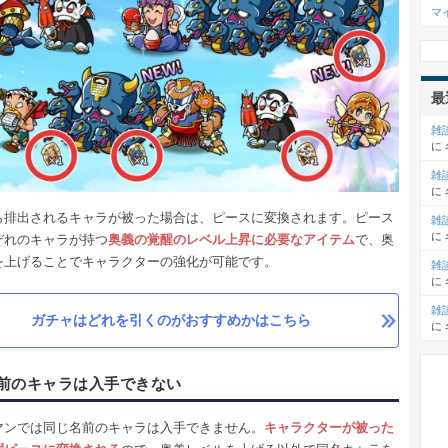
マ
最
雑
に
雑
に
ら排出されるキャラが被った場合は、ピースに変換されます。ピース
雑
に
ぞれのキャラが持つ
奥義の覚醒のレベル上昇に必要なアイテム
で、奥
を上げることでキャラクターの強化が可能です。
雑
に
雑
ガチャはどれを引くのがおすすめかはこちら
に
前のキャラは入手できない
マンでは同じ名前のキャラは入手できません。
キャラクターが被った