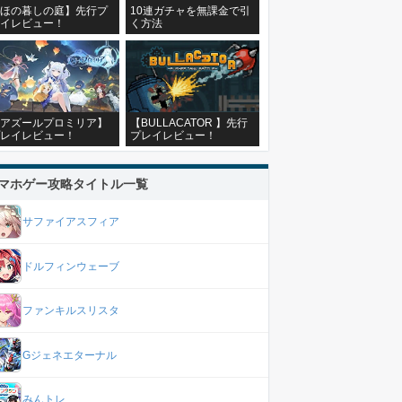
ほの暮しの庭】先行プ
10連ガチャを無課金で引
イレビュー！
く方法
アズールプロミリア】
【BULLACATOR 】先行
レイレビュー！
プレイレビュー！
マホゲー攻略タイトル一覧
サファイアスフィア
ドルフィンウェーブ
ファンキルスリスタ
Gジェネエターナル
みんトレ