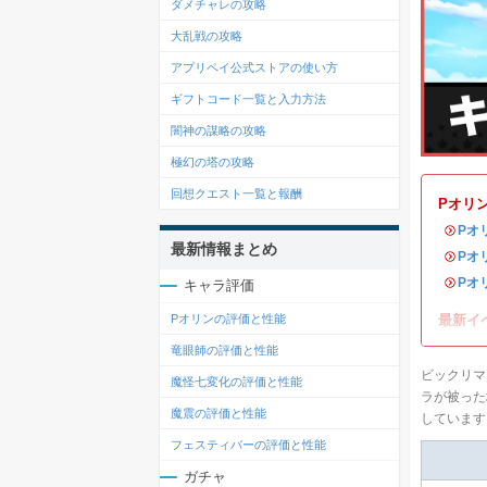
ダメチャレの攻略
大乱戦の攻略
アプリペイ公式ストアの使い方
ギフトコード一覧と入力方法
闇神の謀略の攻略
極幻の塔の攻略
回想クエスト一覧と報酬
Pオリ
・
Pオ
最新情報まとめ
・
Pオ
・
Pオ
キャラ評価
最新イ
Pオリンの評価と性能
竜眼師の評価と性能
ビックリマ
魔怪七変化の評価と性能
ラが被った
魔震の評価と性能
しています
フェスティバーの評価と性能
ガチャ