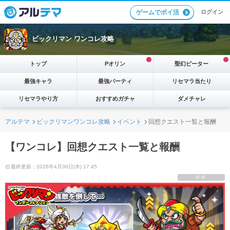
ログイン
ゲームでポイ活
ビックリマン ワンコレ攻略
トップ
Pオリン
聖幻ピーター
最強キャラ
最強パーティ
リセマラ当たり
リセマラやり方
おすすめガチャ
ダメチャレ
アルテマ
ビックリマンワンコレ攻略
イベント
回想クエスト一覧と報酬
【ワンコレ】回想クエスト一覧と報酬
最終更新：2026年4月30日(木) 17:45
PR