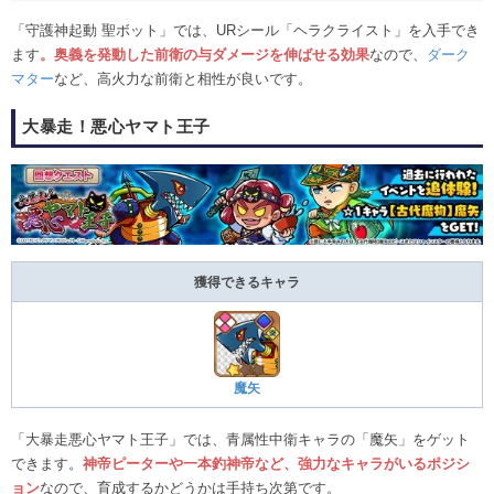
「守護神起動 聖ボット」では、URシール「ヘラクライスト」を入手でき
ます
。奥義を発動した前衛の与ダメージを伸ばせる効果
なので、
ダーク
マター
など、高火力な前衛と相性が良いです。
大暴走！悪心ヤマト王子
獲得できるキャラ
魔矢
「大暴走悪心ヤマト王子」では、青属性中衛キャラの「魔矢」をゲット
できます。
神帝ピーターや一本釣神帝など、強力なキャラがいるポジシ
ョン
なので、育成するかどうかは手持ち次第です。