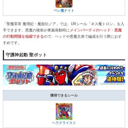
ベレ魔ナイト
「聖魔零章 魔増妃・魔胎伝ノア」では、URシール「ネス魔トロン」を入
手できます。悪魔の後衛が奥義発動時に
メインパーティのヘッド・悪魔
の行動間隔を短縮できる
ので、ヘッドや悪魔主体で編成を行う際におす
すめです。
守護神起動 聖ボット
獲得できるシール
ヘラクライスト