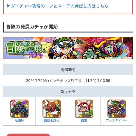
▶ダメチャレ攻略のコツとスコアの伸ばし方はこちら
冒険の発展ガチャが開始
開催期間
2026/7/31(金)メンテナンス終了後～11/30(月)13:59
新キャラ
竜眼師
魔怪七変化
魔震
フェスティバー