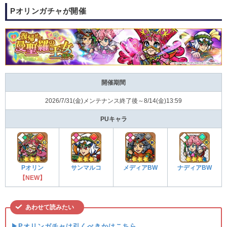
Pオリンガチャが開催
開催期間
2026/7/31(金)メンテナンス終了後～8/14(金)13:59
PUキャラ
Pオリン
サンマルコ
メディアBW
ナディアBW
【NEW】
あわせて読みたい
▶Pオリンガチャは引くべきかはこちら