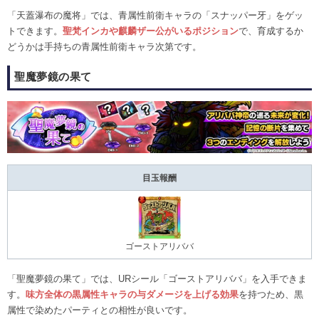
「天蓋瀑布の魔将」では、青属性前衛キャラの「スナッパー牙」をゲッ
トできます。
聖梵インカや麒麟ザー公がいるポジション
で、育成するか
どうかは手持ちの青属性前衛キャラ次第です。
聖魔夢鏡の果て
目玉報酬
ゴーストアリババ
「聖魔夢鏡の果て」では、URシール「ゴーストアリババ」を入手できま
す。
味方全体の黒属性キャラの与ダメージを上げる効果
を持つため、黒
属性で染めたパーティとの相性が良いです。