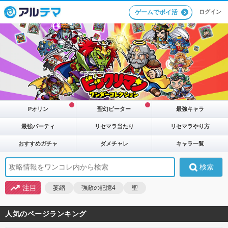
ログイン
ゲームでポイ活
Pオリン
聖幻ピーター
最強キャラ
最強パーティ
リセマラ当たり
リセマラやり方
おすすめガチャ
ダメチャレ
キャラ一覧
注目
萎縮
強敵の記憶4
聖
人気のページランキング