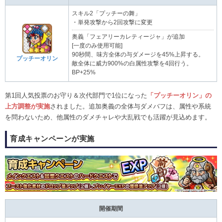
スキル2「プッチーの舞」
・単発攻撃から2回攻撃に変更
奥義「フェアリーカレティージャ」が追加
[一度のみ使用可能]
90秒間、味方全体の与ダメージを45%上昇する。
プッチーオリン
敵全体に威力900%の白属性攻撃を4回行う。
BP+25%
第1回人気投票のお守り＆次代部門で1位になった
「プッチーオリン」の
上方調整が実施
されました。追加奥義の全体与ダメバフは、属性や系統
を問わないため、他属性のダメチャレや大乱戦でも活躍が見込めます。
育成キャンペーンが実施
開催期間