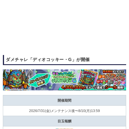
ダメチャレ「ディオコッキー・G」が開催
開催期間
2026/7/31(⾦)メンテナンス後〜8/10(⽉)13:59
目玉報酬