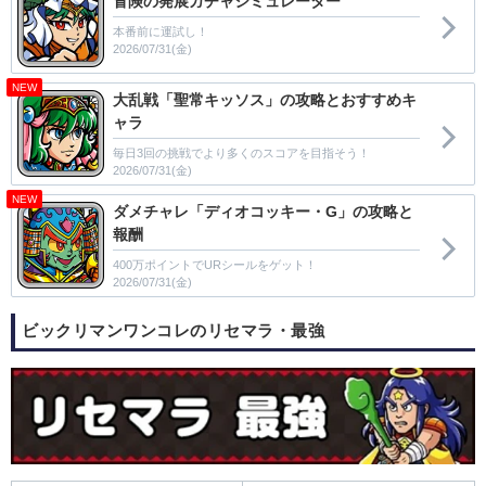
冒険の発展ガチャシミュレーター
本番前に運試し！
2026/07/31(金)
NEW
大乱戦「聖常キッソス」の攻略とおすすめキ
ャラ
毎日3回の挑戦でより多くのスコアを目指そう！
2026/07/31(金)
NEW
ダメチャレ「ディオコッキー・G」の攻略と
報酬
400万ポイントでURシールをゲット！
2026/07/31(金)
ビックリマンワンコレのリセマラ・最強