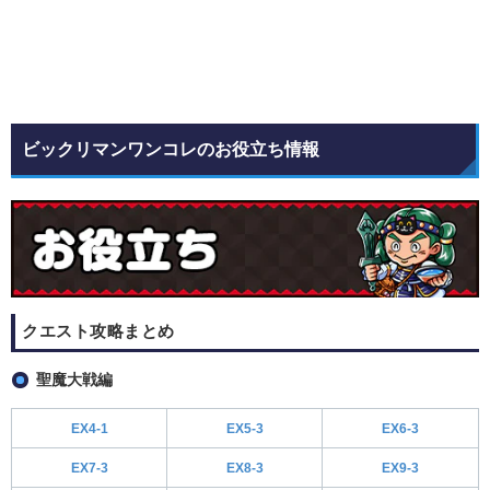
ビックリマンワンコレのお役立ち情報
クエスト攻略まとめ
聖魔大戦編
EX4-1
EX5-3
EX6-3
EX7-3
EX8-3
EX9-3