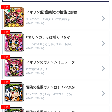
NEW
Ｐオリン(防護態勢)の性能と評価
高倍率のエース与ダメバフ奥義持ち！
2026/07/31(金)
NEW
Pオリンガチャは引くべきか
ジェムに余裕がなければスルーもあり
2026/07/31(金)
NEW
Ｐオリンのガチャシミュレーター
本番前に運試し！
2026/07/31(金)
NEW
冒険の発展ガチャは引くべきか
ピックアップがいないのでスルー安定！
2026/07/31(金)
NEW