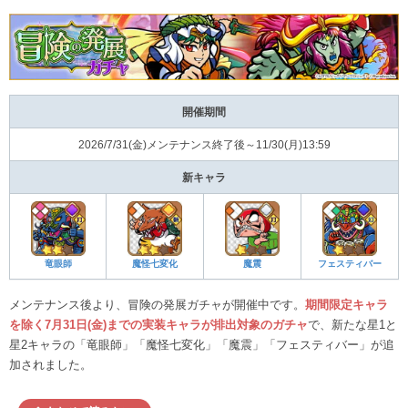
開催期間
2026/7/31(金)メンテナンス終了後～11/30(月)13:59
新キャラ
竜眼師
魔怪七変化
魔震
フェスティバー
メンテナンス後より、冒険の発展ガチャが開催中です。
期間限定キャラ
を除く7
月31日(金)までの実装キャラが排出対象のガチャ
で、新たな星1と
星2キャラの「竜眼師」「魔怪七変化」「魔震」「フェスティバー」が追
加されました。