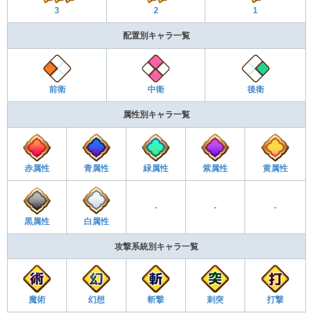
3
2
1
配置別キャラ一覧
前衛
中衛
後衛
属性別キャラ一覧
赤属性
青属性
緑属性
紫属性
黄属性
-
-
-
黒属性
白属性
攻撃系統別キャラ一覧
魔術
幻想
斬撃
刺突
打撃