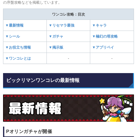
の序盤攻略などを掲載しています。
ワンコレ攻略：目次
▼最新情報
▼リセマラ最強
▼キャラ
▼シール
▼ガチャ
▼極幻の塔攻略
▼お役立ち情報
▼掲示板
▼アプリペイ
▼ワンコレとは
-
-
ビックリマンワンコレの最新情報
Pオリンガチャが開催