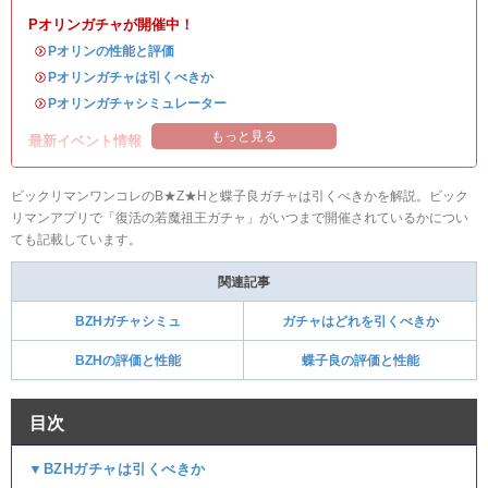
Pオリンガチャが開催中！
・
Pオリンの性能と評価
・
Pオリンガチャは引くべきか
・
Pオリンガチャシミュレーター
もっと見る
最新イベント情報
ビックリマンワンコレの
B★Z★H
と
蝶子良
ガチャは引くべきかを解説。ビック
リマンアプリで「復活の若魔祖王ガチャ」がいつまで開催されているかについ
ても記載しています。
関連記事
BZHガチャシミュ
ガチャはどれを引くべきか
BZHの評価と性能
蝶子良の評価と性能
目次
▼BZHガチャは引くべきか