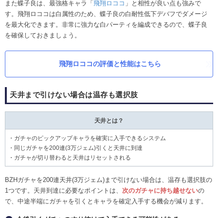
また蝶子良は、最強格キャラ「
飛翔ロココ
」と相性が良い点も強みで
す。飛翔ロココは白属性のため、蝶子良の白耐性低下デバフでダメージ
を最大化できます。非常に強力な白パーティを編成できるので、蝶子良
を確保しておきましょう。
飛翔ロココの評価と性能はこちら
天井まで引けない場合は温存も選択肢
天井とは？
・ガチャのピックアップキャラを確実に入手できるシステム
・同じガチャを200連(3万ジェム)引くと天井に到達
・ガチャが切り替わると天井はリセットされる
BZHガチャを200連天井(3万ジェム)まで引けない場合は、温存も選択肢の
1つです。天井到達に必要なポイントは、
次のガチャに持ち越せない
の
で、中途半端にガチャを引くとキャラを確定入手する機会が減ります。