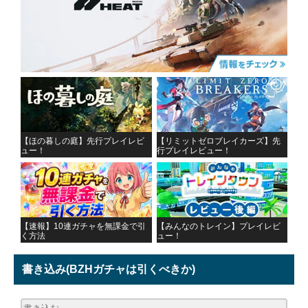
【ほの暮しの庭】先行プレイレビ
【リミットゼロブレイカーズ】先
ュー！
行プレイレビュー！
【速報】10連ガチャを無課金で引
【みんなのトレイン】プレイレビ
く方法
ュー！
書き込み
(BZHガチャは引くべきか)