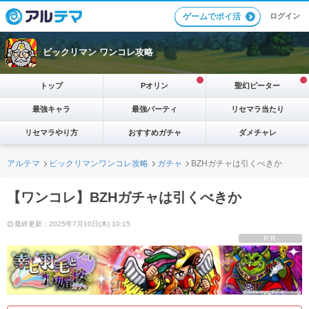
ログイン
ゲームでポイ活
ビックリマン ワンコレ攻略
トップ
Pオリン
聖幻ピーター
最強キャラ
最強パーティ
リセマラ当たり
リセマラやり方
おすすめガチャ
ダメチャレ
アルテマ
ビックリマンワンコレ攻略
ガチャ
BZHガチャは引くべきか
【ワンコレ】BZHガチャは引くべきか
最終更新：2025年7月10日(木) 10:15
PR