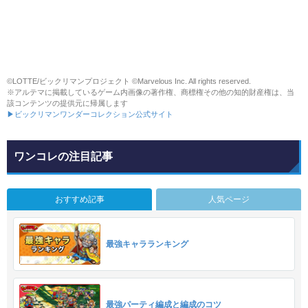
©LOTTE/ビックリマンプロジェクト ©Marvelous Inc. All rights reserved.
※アルテマに掲載しているゲーム内画像の著作権、商標権その他の知的財産権は、当
該コンテンツの提供元に帰属します
▶ビックリマンワンダーコレクション公式サイト
ワンコレの注目記事
おすすめ記事
人気ページ
最強キャラランキング
最強パーティ編成と編成のコツ