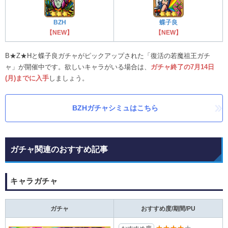
BZH
蝶子良
【NEW】
【NEW】
B★Z★H
と
蝶子良
ガチャがピックアップされた「復活の若魔祖王ガチ
ャ」が開催中です。欲しいキャラがいる場合は、
ガチャ終了の7月14日
(月)までに入手
しましょう。
BZHガチャシミュはこちら
ガチャ関連のおすすめ記事
キャラガチャ
ガチャ
おすすめ度/期間/PU