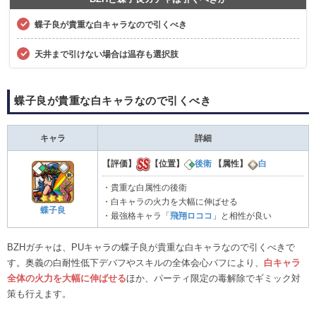
蝶子良が貴重な白キャラなので引くべき
天井まで引けない場合は温存も選択肢
蝶子良が貴重な白キャラなので引くべき
キャラ
詳細
【評価】
【位置】
後衛
【属性】
白
・貴重な白属性の後衛
・白キャラの火力を大幅に伸ばせる
蝶子良
・最強格キャラ「
飛翔ロココ
」と相性が良い
BZHガチャは、PUキャラの蝶子良が貴重な白キャラなので引くべきで
す。奥義の白耐性低下デバフやスキルの全体会心バフにより、
白キャラ
全体の火力を大幅に伸ばせる
ほか、パーティ限定の毒解除でギミック対
策も行えます。