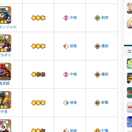
中衛
刺突
エンジェル
前衛
魔術
コ
ピカギリ
中衛
魔術
鬼党賊
後衛
斬撃
蝶子良
前衛
打撃