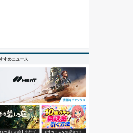
すすめニュース
ほの暮しの庭】先行プ
10連ガチャを無課金で引