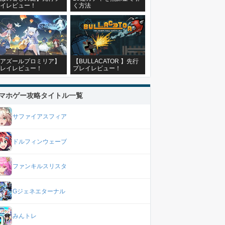
イレビュー！
く方法
アズールプロミリア】
【BULLACATOR 】先行
レイレビュー！
プレイレビュー！
マホゲー攻略タイトル一覧
サファイアスフィア
ドルフィンウェーブ
ファンキルスリスタ
Gジェネエターナル
みんトレ