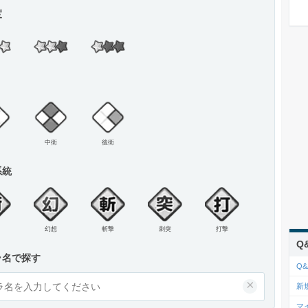
度
中衛
後衛
系統
幻想
斬撃
刺突
打撃
Q
ラ名で探す
Q&
×
新
マ