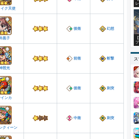
レ
ライク天使
後衛
幻想
【
井黒子
プ
前衛
斬撃
ス
神照光
後衛
刺突
奇インカ
中衛
刺突
ンクィーン