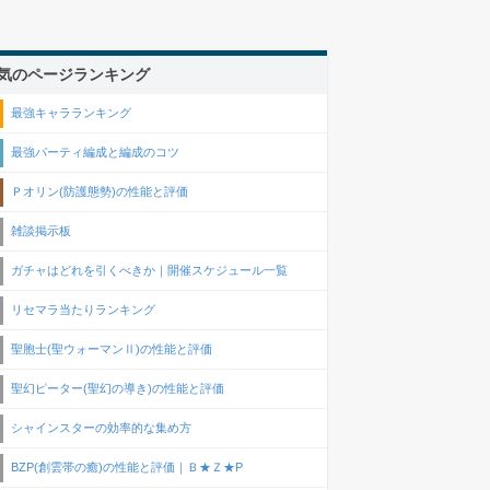
気のページランキング
最強キャラランキング
最強パーティ編成と編成のコツ
Ｐオリン(防護態勢)の性能と評価
雑談掲示板
ガチャはどれを引くべきか｜開催スケジュール一覧
リセマラ当たりランキング
聖胞士(聖ウォーマンⅡ)の性能と評価
聖幻ピーター(聖幻の導き)の性能と評価
シャインスターの効率的な集め方
BZP(創雲帯の癒)の性能と評価｜Ｂ★Ｚ★P