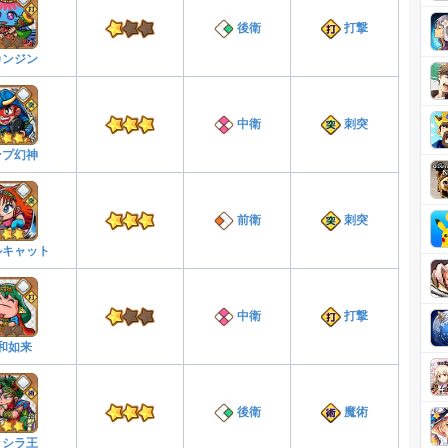
後衛
打撃
カンジン
中衛
刺突
ンプ幻神
前衛
刺突
ルキャット
中衛
打撃
和如来
後衛
魔術
ッシラ王