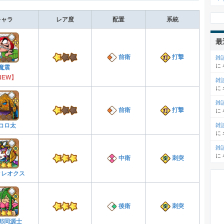
キャラ
レア度
配置
系統
最
前衛
打撃
雑
に
魔震
NEW】
雑
に
雑
前衛
打撃
に
雑
コロ太
に
雑
に
中衛
刺突
クレオクス
後衛
刺突
郎同源士