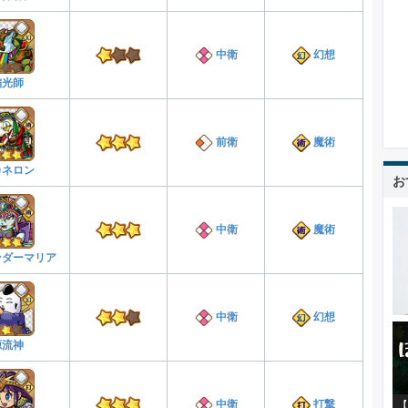
中衛
幻想
偏光師
前衛
魔術
カネロン
お
中衛
魔術
ンダーマリア
中衛
幻想
源流神
中衛
打撃
【