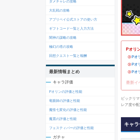
ダメチャレの攻略
大乱戦の攻略
アプリペイ公式ストアの使い方
ギフトコード一覧と入力方法
闇神の謀略の攻略
極幻の塔の攻略
Pオリ
回想クエスト一覧と報酬
・
Pオ
・
Pオ
最新情報まとめ
・
Pオ
キャラ評価
最新イ
Pオリンの評価と性能
ビックリマ
竜眼師の評価と性能
レア度や配
魔怪七変化の評価と性能
魔震の評価と性能
キャラ
フェスティバーの評価と性能
ガチャ