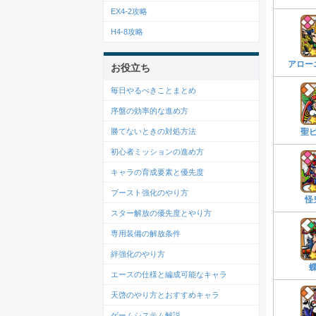
EX4-2攻略
H4-8攻略
アロー
お役立ち
毎日やるべきことまとめ
序盤の効率的な進め方
勝てないときの対処方法
聖
初心者ミッションの進め方
キャラの育成要素と優先度
ブースト強化のやり方
怪
スター解放の優先度とやり方
専用装備の解放条件
絆強化のやり方
エースの仕様と編成可能なキャラ
天啓のやり方とおすすめキャラ
ゲームシステム解説