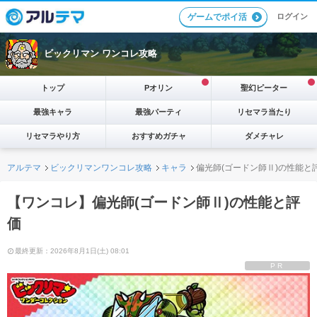
ログイン
ゲームでポイ活
ビックリマン ワンコレ攻略
トップ
Pオリン
聖幻ピーター
最強キャラ
最強パーティ
リセマラ当たり
リセマラやり方
おすすめガチャ
ダメチャレ
アルテマ
ビックリマンワンコレ攻略
キャラ
偏光師(ゴードン師Ⅱ)の性能と
【ワンコレ】偏光師(ゴードン師Ⅱ)の性能と評
価
最終更新：2026年8月1日(土) 08:01
PR