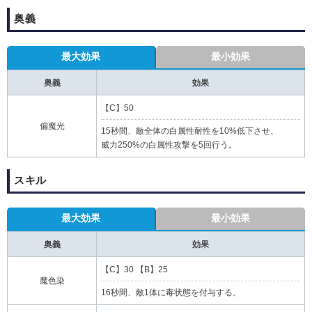
奥義
最大効果
最小効果
奥義
効果
【C】50
偏魔光
15秒間、敵全体の白属性耐性を10%低下させ、
威力250%の白属性攻撃を5回行う。
スキル
最大効果
最小効果
奥義
効果
【C】30 【B】25
魔色染
16秒間、敵1体に毒状態を付与する。