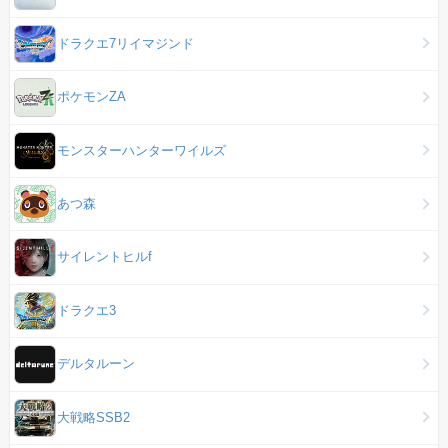
ドラクエ7リイマジンド
ポケモンZA
モンスターハンターワイルズ
あつ森
サイレントヒルf
ドラクエ3
デルタルーン
大戦略SSB2