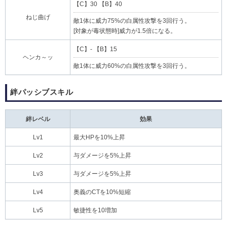
【C】30 【B】40
ねじ曲げ
敵1体に威力75%の白属性攻撃を3回行う。
[対象が毒状態時]威力が1.5倍になる。
【C】- 【B】15
ヘンカ～ッ
敵1体に威力60%の白属性攻撃を3回行う。
絆パッシブスキル
絆レベル
効果
Lv1
最大HPを10%上昇
Lv2
与ダメージを5%上昇
Lv3
与ダメージを5%上昇
Lv4
奥義のCTを10%短縮
Lv5
敏捷性を10増加