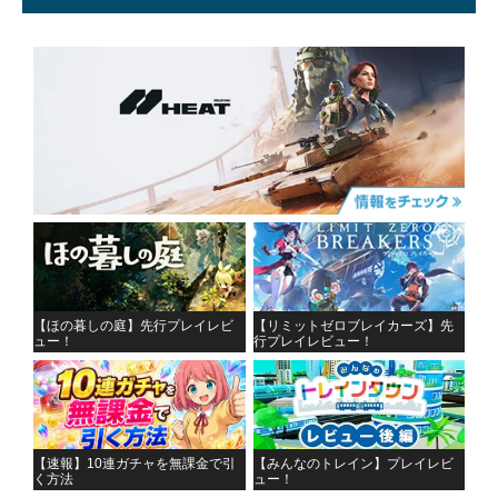
【ほの暮しの庭】先行プレイレビ
【リミットゼロブレイカーズ】先
ュー！
行プレイレビュー！
【速報】10連ガチャを無課金で引
【みんなのトレイン】プレイレビ
く方法
ュー！