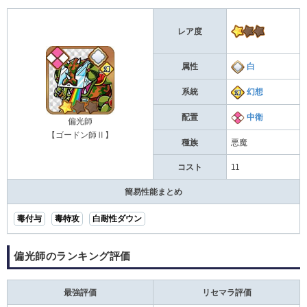
レア度
属性
白
系統
幻想
配置
中衛
偏光師
【ゴードン師Ⅱ】
種族
悪魔
コスト
11
簡易性能まとめ
毒付与
毒特攻
白耐性ダウン
偏光師のランキング評価
最強評価
リセマラ評価