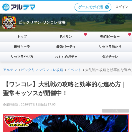
ログイン
ゲームでポイ活
ビックリマン ワンコレ攻略
トップ
Pオリン
聖幻ピーター
最強キャラ
最強パーティ
リセマラ当たり
リセマラやり方
おすすめガチャ
ダメチャレ
アルテマ
ビックリマンワンコレ攻略
イベント
大乱戦の攻略と効率的な進め
【ワンコレ】大乱戦の攻略と効率的な進め方｜
聖常キッソスが開催中！
最終更新：2026年7月31日(金) 17:05
PR