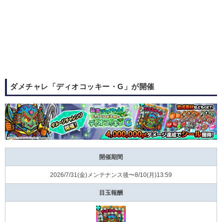
ダメチャレ「ディオコッキー・G」が開催
開催期間
2026/7/31(⾦)メンテナンス後〜8/10(⽉)13:59
目玉報酬