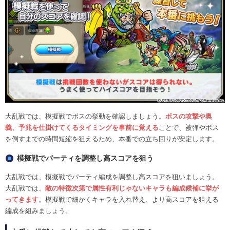
大乱戦では、模擬戦でボスの挙動を確認しましょう。
ボスの攻撃や奥
義、予兆を仕掛けてくるタイミングを事前に覚える
ことで、被弾やボス
を倒すまでの時間短縮を狙えるため、本番での立ち回りが安定します。
模擬戦でパーティを調整し高スコアを狙う
大乱戦では、模擬戦でパーティ編成を調整し高スコアを狙いましょう。
大乱戦では、
敵の特徴次第で属性有利じゃないキャラも編成候補に挙が
ってきます
。模擬戦で細かくキャラを入れ替え、より高スコアを狙える
編成を組みましょう。