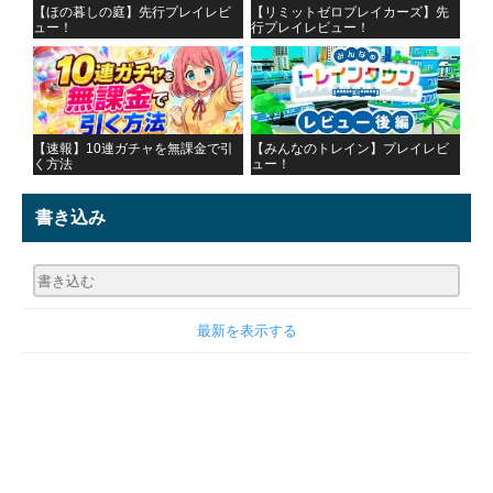
【ほの暮しの庭】先行プレイレビ
【リミットゼロブレイカーズ】先
ュー！
行プレイレビュー！
【速報】10連ガチャを無課金で引
【みんなのトレイン】プレイレビ
く方法
ュー！
書き込み
最新を表示する