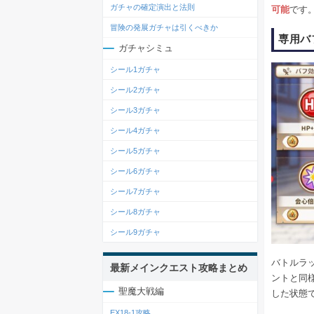
ガチャの確定演出と法則
可能
です
冒険の発展ガチャは引くべきか
専用バ
ガチャシミュ
シール1ガチャ
シール2ガチャ
シール3ガチャ
シール4ガチャ
シール5ガチャ
シール6ガチャ
シール7ガチャ
シール8ガチャ
シール9ガチャ
バトルラ
最新メインクエスト攻略まとめ
ントと同
聖魔大戦編
した状態
EX18-1攻略