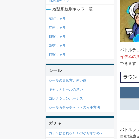
白属性キャラ
攻撃系統別キャラ一覧
魔術キャラ
幻想キャラ
斬撃キャラ
刺突キャラ
バトルラ
打撃キャラ
イテムの
できます
シール
ラウン
シールの集め方と使い道
キャラとシールの違い
コレクションボーナス
シールガチャチケットの入手方法
ガチャ
バトルラ
ガチャはどれを引くのがおすすめ？
自動編成