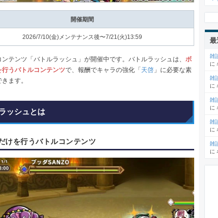
開催期間
2026/7/10(⾦)メンテナンス後〜7/21(⽕)13:59
最
雑
コンテンツ「バトルラッシュ」が開催中です。バトルラッシュは、
ボ
に
を行うバトルコンテンツ
で、報酬でキャラの強化「
天啓
」に必要な素
雑
できます。
に
雑
に
ラッシュとは
雑
に
だけを行うバトルコンテンツ
雑
に