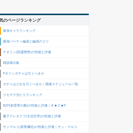
気のページランキング
最強キャラランキング
最強パーティ編成と編成のコツ
Ｐオリン(防護態勢)の性能と評価
雑談掲示板
Pオリンガチャは引くべきか
ガチャはどれを引くべきか｜開催スケジュール一覧
リセマラ当たりランキング
BZP(創雲帯の癒)の性能と評価｜Ｂ★Ｚ★P
魔子クレオクフ(主従巨帝)の性能と評価
サンマルコ(新聖爛光)の性能と評価｜サン・マルコ