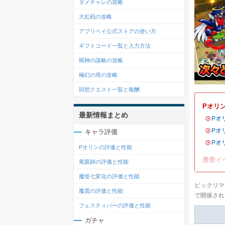
ダメチャレの攻略
大乱戦の攻略
アプリペイ公式ストアの使い方
ギフトコード一覧と入力方法
闇神の謀略の攻略
極幻の塔の攻略
回想クエスト一覧と報酬
Pオリ
最新情報まとめ
・
Pオ
・
Pオ
キャラ評価
・
Pオ
Pオリンの評価と性能
最新イ
竜眼師の評価と性能
魔怪七変化の評価と性能
ビックリマ
魔震の評価と性能
で開催され
フェスティバーの評価と性能
ガチャ