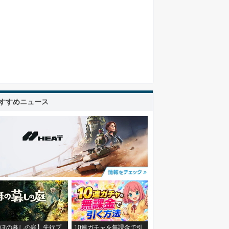
すすめニュース
ほの暮しの庭】先行プ
10連ガチャを無課金で引