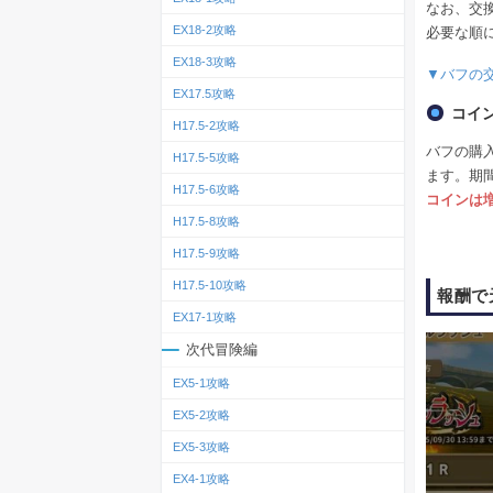
なお、交
EX18-2攻略
必要な順
EX18-3攻略
▼バフの
EX17.5攻略
コイ
H17.5-2攻略
バフの購
H17.5-5攻略
ます。期
H17.5-6攻略
コインは
H17.5-8攻略
H17.5-9攻略
H17.5-10攻略
報酬で
EX17-1攻略
次代冒険編
EX5-1攻略
EX5-2攻略
EX5-3攻略
EX4-1攻略