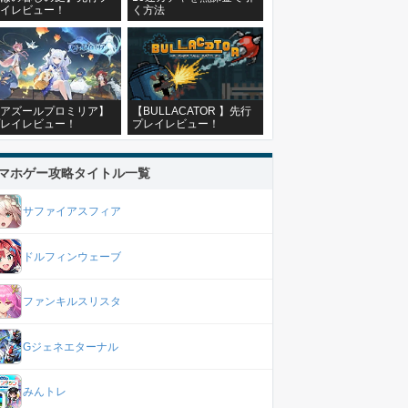
イレビュー！
く方法
アズールプロミリア】
【BULLACATOR 】先行
レイレビュー！
プレイレビュー！
マホゲー攻略タイトル一覧
サファイアスフィア
ドルフィンウェーブ
ファンキルスリスタ
Gジェネエターナル
みんトレ