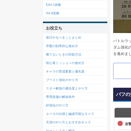
EX4-2攻略
H4-8攻略
お役立ち
毎日やるべきことまとめ
バトルラ
序盤の効率的な進め方
ダム強化
を進めま
勝てないときの対処方法
初心者ミッションの進め方
キャラの育成要素と優先度
ブースト強化のやり方
スター解放の優先度とやり方
バフの
専用装備の解放条件
絆強化のやり方
エースの仕様と編成可能なキャラ
天啓のやり方とおすすめキャラ
攻
ゲームシステム解説