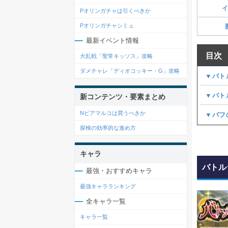
イ
Pオリンガチャは引くべきか
Pオリンガチャシミュ
最新イベント情報
目次
大乱戦「聖常キッソス」攻略
ダメチャレ「ディオコッキー・G」攻略
▼バト
▼バト
新コンテンツ・要素まとめ
Nピアマルコは買うべきか
▼バフ
探検の効率的な進め方
キャラ
バトル
最強・おすすめキャラ
最強キャラランキング
全キャラ一覧
キャラ一覧