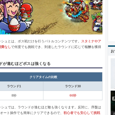
ッシュとは、ボス戦だけを行うバトルコンテンツです。
スタミナやア
消費なし
で何度でも挑戦でき、到達したラウンドに応じて報酬を獲得
お
。
ドが進むほどボスは強くなる
クリアタイムの比較
ラウンド1
ラウンド30
8秒
66秒
ッシュでは、ラウンドが進むほど敵も強くなります。反対に、序盤は
&オート操作でも簡単にクリアできるので、
初心者でも安心して挑戦
【