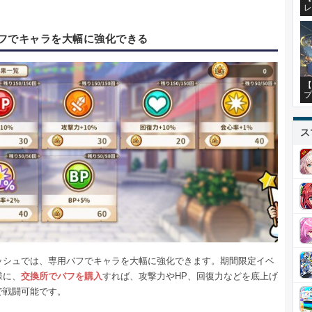
レ
。
フでキャラを大幅に強化できる
【
プ
ス
ッシュでは、専用バフでキャラを大幅に強化できます。期間限定イベ
様に、
交換所でバフを購入
すれば、攻撃力やHP、回復力などを底上げ
で戦闘可能です。