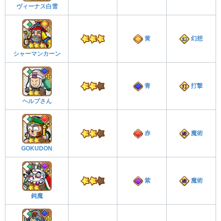
ヴィーナス白雪
黄
幻想
シャーマンカーン
青
打撃
ヘルプさん
赤
魔術
GOKUDON
紫
魔術
鈍魔