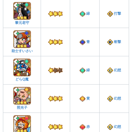
緑
打撃
黎元老守
青
斬撃
助士すいさい
緑
幻想
どらQ魔
黄
幻想
照光子
赤
幻想