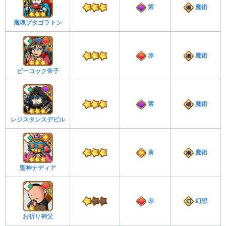
紫
魔術
魔魂プタゴラトン
赤
魔術
ピーコック帝子
紫
魔術
レジスタンスデビル
黄
魔術
聖神ナディア
赤
幻想
お祈り神父