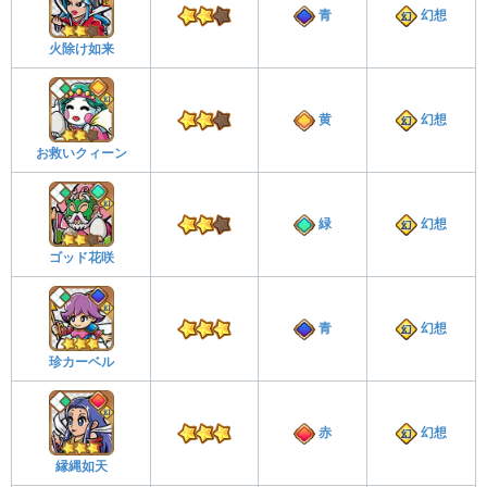
青
幻想
火除け如来
黄
幻想
お救いクィーン
緑
幻想
ゴッド花咲
青
幻想
珍カーベル
赤
幻想
縁縄如天