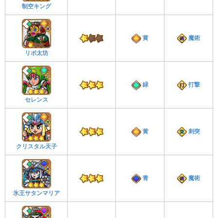
制空キング
黄
魔術
リポ太坊
緑
打撃
セレンス
黄
刺突
クリスタル天子
青
魔術
氷王サタンマリア