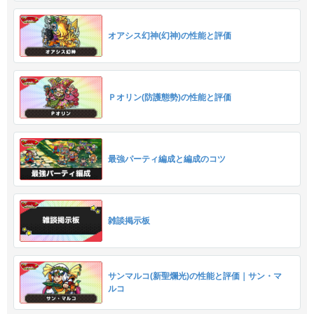
オアシス幻神(幻神)の性能と評価
Ｐオリン(防護態勢)の性能と評価
最強パーティ編成と編成のコツ
雑談掲示板
サンマルコ(新聖爛光)の性能と評価｜サン・マ
ルコ