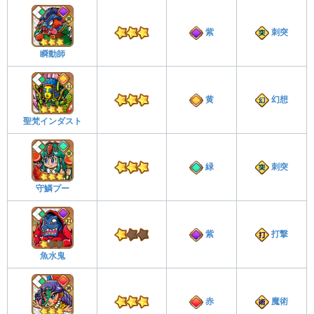
紫
刺突
瞬動師
黄
幻想
聖梵インダスト
緑
刺突
守鱗プー
紫
打撃
魚水鬼
赤
魔術