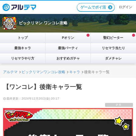
ログイン
ゲームでポイ活
ビックリマン ワンコレ攻略
トップ
Pオリン
聖幻ピーター
最強キャラ
最強パーティ
リセマラ当たり
リセマラやり方
おすすめガチャ
ダメチャレ
アルテマ
ビックリマンワンコレ攻略
キャラ
後衛キャラ一覧
【ワンコレ】後衛キャラ一覧
最終更新：2024年12月20日(金) 20:17
PR