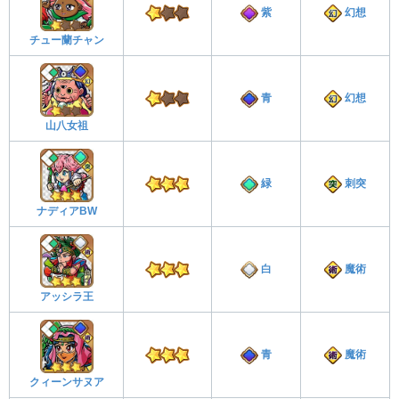
紫
幻想
チュー蘭チャン
青
幻想
山八女祖
緑
刺突
ナディアBW
白
魔術
アッシラ王
青
魔術
クィーンサヌア