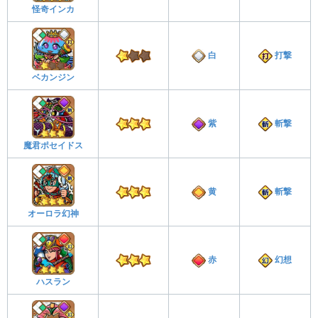
怪奇インカ
白
打撃
ベカンジン
紫
斬撃
魔君ポセイドス
黄
斬撃
オーロラ幻神
赤
幻想
ハスラン