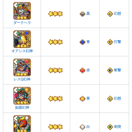
黒
幻想
ダークヘラ
青
打撃
オアシス幻神
赤
斬撃
レスQ幻神
黄
幻想
如面幻神
白
刺突