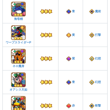
青
魔術
海母精
黄
打撃
ワープスライダーP
紫
幻想
ネロ魔身
青
幻想
オアシス天如
赤
斬撃