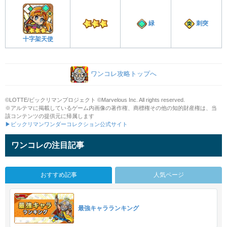
緑
刺突
十字架天使
ワンコレ攻略トップへ
©LOTTE/ビックリマンプロジェクト ©Marvelous Inc. All rights reserved.
※アルテマに掲載しているゲーム内画像の著作権、商標権その他の知的財産権は、当
該コンテンツの提供元に帰属します
▶ビックリマンワンダーコレクション公式サイト
ワンコレの注目記事
おすすめ記事
人気ページ
最強キャラランキング