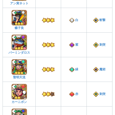
アン寅ネット
白
斬撃
蝶子良
紫
刺突
パーミンダロス
緑
魔術
聖明天流
赤
刺突
カーニボン