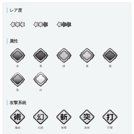
レア度
属性
赤
青
緑
黄
紫
黒
白
攻撃系統
魔術
幻想
斬撃
刺突
打撃