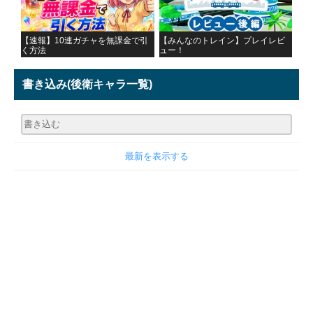
【速報】10連ガチャを無課金で引
【みんなのトレイン】プレイレビ
く方法
ュー！
書き込み
(後衛キャラ一覧)
最新を表示する