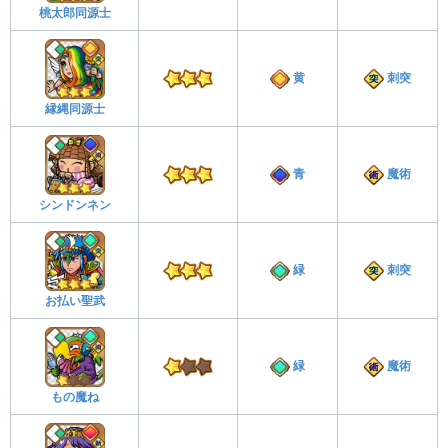
桃太郎同源士
黄
刺突
縁縄同源士
青
魔術
シンドンネン
緑
刺突
お払い聖武
緑
魔術
もの魔ね