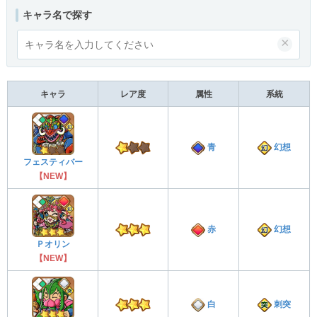
キャラ名で探す
×
キャラ
レア度
属性
系統
青
幻想
フェスティバー
【NEW】
赤
幻想
Ｐオリン
【NEW】
白
刺突