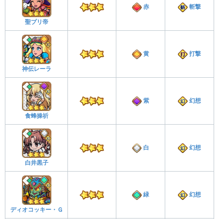
赤
斬撃
聖プリ帝
黄
打撃
神伝レーラ
紫
幻想
食蜂操祈
白
幻想
白井黒子
緑
幻想
ディオコッキー・Ｇ