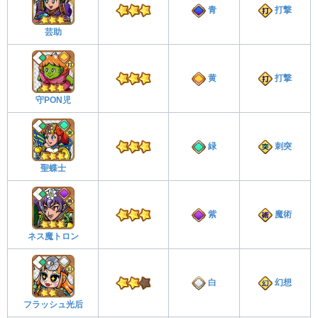
青
打撃
芸助
黄
打撃
守PON児
緑
刺突
聖蝶士
紫
魔術
ネス魔トロン
白
幻想
フラッシュ光后