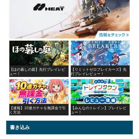
【ほの暮しの庭】先行プレイレビ
【リミットゼロブレイカーズ】先
ュー！
行プレイレビュー！
【速報】10連ガチャを無課金で引
【みんなのトレイン】プレイレビ
く方法
ュー！
書き込み