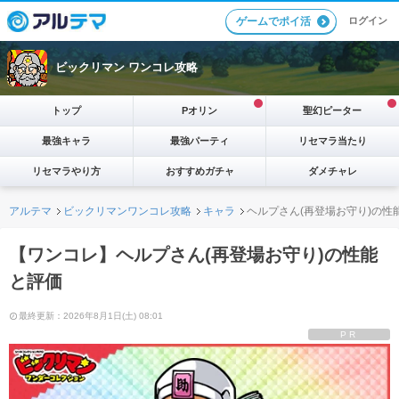
ログイン
ゲームでポイ活
ビックリマン ワンコレ攻略
トップ
Pオリン
聖幻ピーター
最強キャラ
最強パーティ
リセマラ当たり
リセマラやり方
おすすめガチャ
ダメチャレ
アルテマ
ビックリマンワンコレ攻略
キャラ
ヘルプさん(再登場お守り)の性
【ワンコレ】ヘルプさん(再登場お守り)の性能
と評価
最終更新：2026年8月1日(土) 08:01
PR