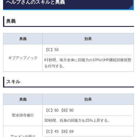
ヘルプさんのスキルと奥義
奥義
奥義
効果
【C】50
ギブアップノック
61秒間、味方全体に回復力の10%のHP継続回復状態
を付与する。
スキル
奥義
効果
【C】60 【B】90
聖水掛寺修行
30秒間、自身の回復力を25%上昇する。
【C】45 【B】69
アーメンお祈り