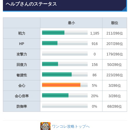
ヘルプさんのステータス
最小
順位
戦力
1,185
211
/286位
HP
916
207
/286位
攻撃力
0
179
/286位
回復力
156
50
/286位
敏捷性
86
223
/286位
会心
5%
3
/286位
会心倍率
20%
3
/286位
防御率
0%
68
/286位
ワンコレ攻略トップへ