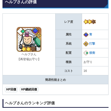
ヘルプさんの評価
レア度
属性
青
系統
打撃
配置
後衛
ヘルプさん
【再登場お守り】
種族
お守り
コスト
16
簡易性能まとめ
HP回復
HP継続回復
ヘルプさんのランキング評価