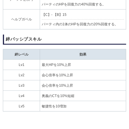
パーティのHPを回復力の40%回復する。
【C】- 【B】15
ヘルプガベル
パーティ内の1体のHPを回復力の20%回復する。
絆パッシブスキル
絆レベル
効果
Lv1
最大HPを10%上昇
Lv2
会心倍率を10%上昇
Lv3
会心倍率を10%上昇
Lv4
奥義のCTを10%短縮
Lv5
敏捷性を10増加