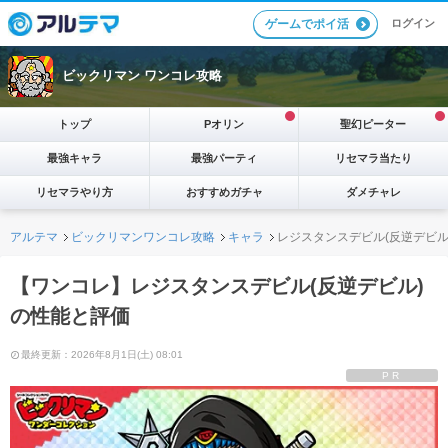
ログイン
ゲームでポイ活
ビックリマン ワンコレ攻略
トップ
Pオリン
聖幻ピーター
最強キャラ
最強パーティ
リセマラ当たり
リセマラやり方
おすすめガチャ
ダメチャレ
アルテマ
ビックリマンワンコレ攻略
キャラ
レジスタンスデビル(反逆デビル
【ワンコレ】レジスタンスデビル(反逆デビル)
の性能と評価
最終更新：2026年8月1日(土) 08:01
PR