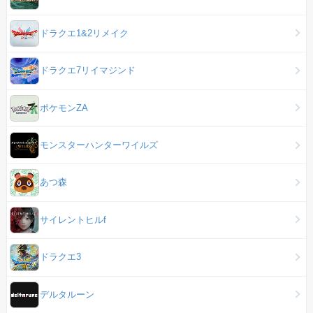
ドラクエ1&2リメイク
ドラクエ7リイマジンド
ポケモンZA
モンスターハンターワイルズ
あつ森
サイレントヒルf
ドラクエ3
デルタルーン