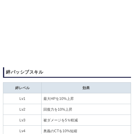
絆パッシブスキル
絆レベル
効果
Lv1
最大HPを10%上昇
Lv2
回復力を10%上昇
Lv3
被ダメージを5％軽減
Lv4
奥義のCTを10%短縮