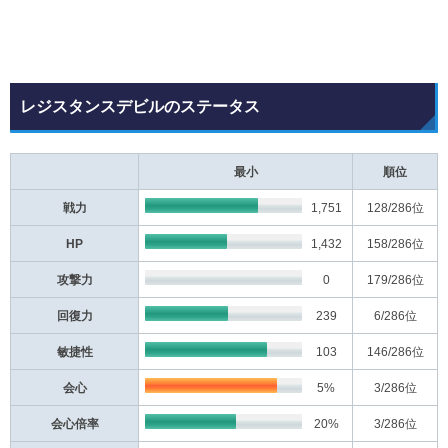
レジスタンスデビルのステータス
最小
順位
戦力
1,751
128
/286位
HP
1,432
158
/286位
攻撃力
0
179
/286位
回復力
239
6
/286位
敏捷性
103
146
/286位
会心
5%
3
/286位
会心倍率
20%
3
/286位