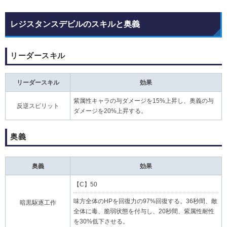
レジスタンスデビルのスキルと奥義
リーダースキル
リーダースキル
効果
紫属性キャラの与ダメージを15%上昇し、奥義の与
反逆スピリット
ダメージを20%上昇する。
奥義
奥義
効果
【C】50
味方全体のHPを回復力の97%回復する。36秒間、敵
暗黒駆逐工作
全体に毒、脆弱状態を付与し、20秒間、紫属性耐性
を30%低下させる。