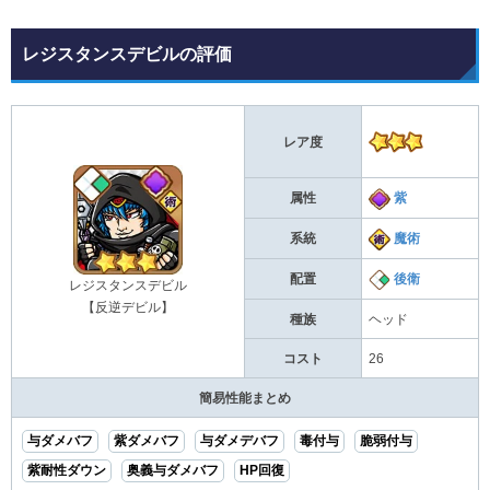
レジスタンスデビルの評価
レア度
属性
紫
系統
魔術
配置
後衛
レジスタンスデビル
【反逆デビル】
種族
ヘッド
コスト
26
簡易性能まとめ
与ダメバフ
紫ダメバフ
与ダメデバフ
毒付与
脆弱付与
紫耐性ダウン
奥義与ダメバフ
HP回復