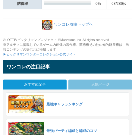
防御率
0%
68
/286位
ワンコレ攻略トップへ
©LOTTE/ビックリマンプロジェクト ©Marvelous Inc. All rights reserved.
※アルテマに掲載しているゲーム内画像の著作権、商標権その他の知的財産権は、当
該コンテンツの提供元に帰属します
▶ビックリマンワンダーコレクション公式サイト
ワンコレの注目記事
おすすめ記事
人気ページ
最強キャラランキング
最強パーティ編成と編成のコツ