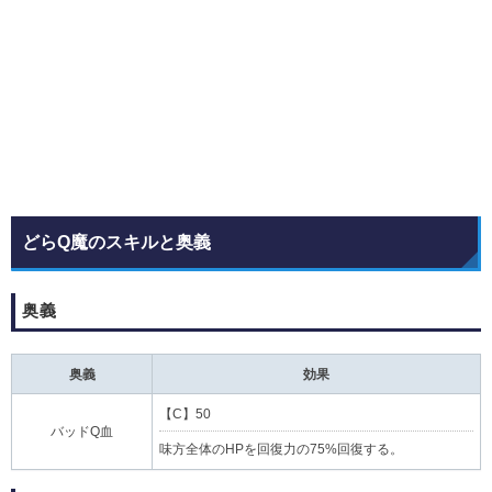
どらQ魔のスキルと奥義
奥義
奥義
効果
【C】50
バッドQ血
味方全体のHPを回復力の75%回復する。