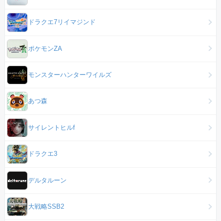
ドラクエ7リイマジンド
ポケモンZA
モンスターハンターワイルズ
あつ森
サイレントヒルf
ドラクエ3
デルタルーン
大戦略SSB2