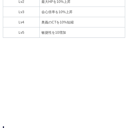
Lv2
最大HPを10%上昇
Lv3
会心倍率を10%上昇
Lv4
奥義のCTを10%短縮
Lv5
敏捷性を10増加