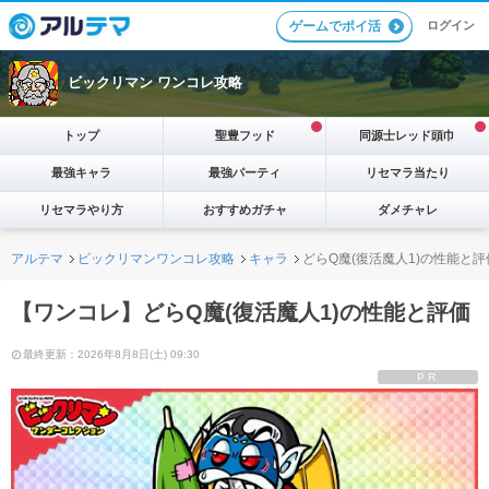
ログイン
ゲームでポイ活
ビックリマン ワンコレ攻略
トップ
聖豊フッド
同源士レッド頭巾
最強キャラ
最強パーティ
リセマラ当たり
リセマラやり方
おすすめガチャ
ダメチャレ
アルテマ
ビックリマンワンコレ攻略
キャラ
どらQ魔(復活魔人1)の性能と評
【ワンコレ】どらQ魔(復活魔人1)の性能と評価
最終更新：2026年8月8日(土) 09:30
PR