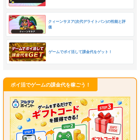
クィーンサヌア(次代デライトバン)の性能と評
価
ゲームでポイ活して課金代をゲット！
ポイ活でゲームの課金代を稼ごう！