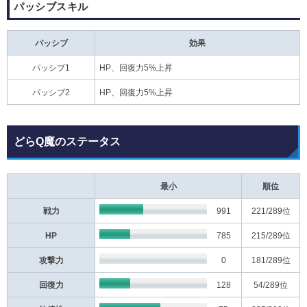
パッシブスキル
パッシブ
効果
パッシブ1
HP、回復力5%上昇
パッシブ2
HP、回復力5%上昇
どらQ魔のステータス
最小
順位
戦力
991
221
/289位
HP
785
215
/289位
攻撃力
0
181
/289位
回復力
128
54
/289位