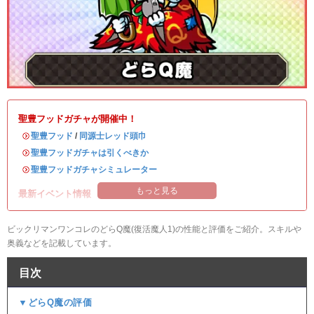
聖豊フッドガチャが開催中！
・
聖豊フッド
/
同源士レッド頭巾
・
聖豊フッドガチャは引くべきか
・
聖豊フッドガチャシミュレーター
もっと見る
最新イベント情報
ビックリマンワンコレのどらQ魔(復活魔人1)の性能と評価をご紹介。スキルや
奥義などを記載しています。
目次
▼どらQ魔の評価