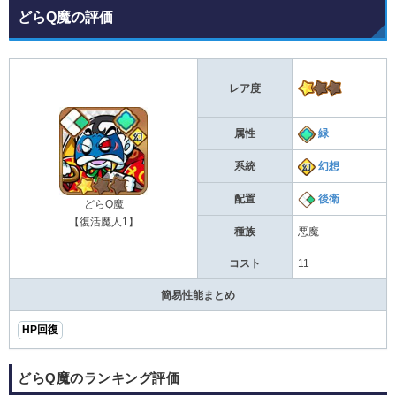
どらQ魔の評価
レア度
属性
緑
系統
幻想
配置
後衛
どらQ魔
【復活魔人1】
種族
悪魔
コスト
11
簡易性能まとめ
HP回復
どらQ魔のランキング評価