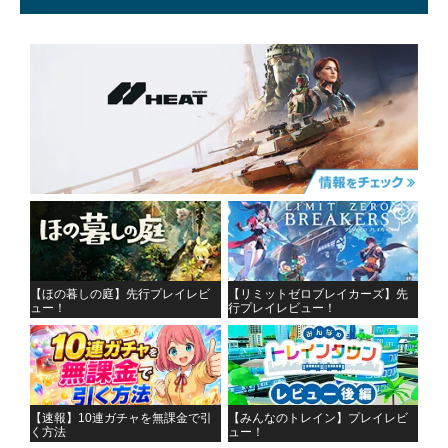
【ほの暮しの庭】先行プレイレビ
【リミットゼロブレイカーズ】先
ュー！
行プレイレビュー！
【速報】10連ガチャを無課金で引
【みんなのトレイン】プレイレビ
く方法
ュー！