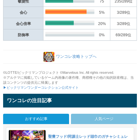
敏捷性
75
235
/289位
会心
5%
3
/289位
会心倍率
20%
3
/289位
防御率
0%
69
/289位
ワンコレ攻略トップへ
©LOTTE/ビックリマンプロジェクト ©Marvelous Inc. All rights reserved.
※アルテマに掲載しているゲーム内画像の著作権、商標権その他の知的財産権は、当
該コンテンツの提供元に帰属します
▶ビックリマンワンダーコレクション公式サイト
ワンコレの注目記事
おすすめ記事
人気ページ
聖豊フッド/同源士レッド頭巾のガチャシミュレ