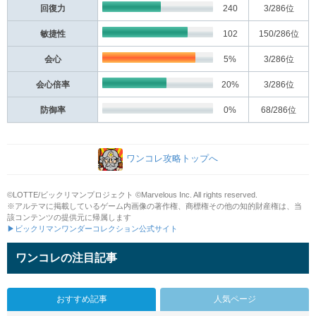
回復力
240
3
/286位
敏捷性
102
150
/286位
会心
5%
3
/286位
会心倍率
20%
3
/286位
防御率
0%
68
/286位
ワンコレ攻略トップへ
©LOTTE/ビックリマンプロジェクト ©Marvelous Inc. All rights reserved.
※アルテマに掲載しているゲーム内画像の著作権、商標権その他の知的財産権は、当
該コンテンツの提供元に帰属します
▶ビックリマンワンダーコレクション公式サイト
ワンコレの注目記事
おすすめ記事
人気ページ