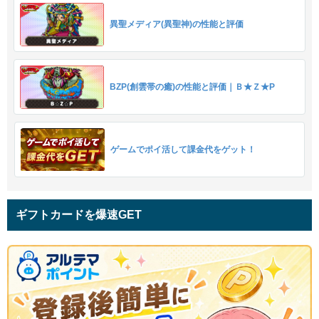
異聖メディア(異聖神)の性能と評価
BZP(創雲帯の癒)の性能と評価｜Ｂ★Ｚ★P
ゲームでポイ活して課金代をゲット！
ギフトカードを爆速GET