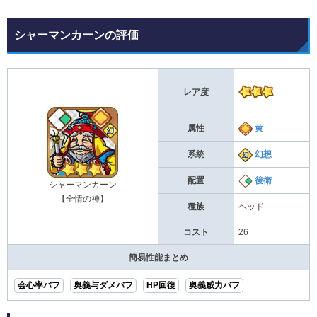
シャーマンカーンの評価
レア度
属性
黄
系統
幻想
配置
後衛
シャーマンカーン
【全情の神】
種族
ヘッド
コスト
26
簡易性能まとめ
会心率バフ
奥義与ダメバフ
HP回復
奥義威力バフ