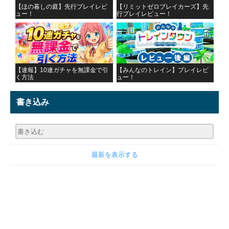
【ほの暮しの庭】先行プレイレビ
【リミットゼロブレイカーズ】先
ュー！
行プレイレビュー！
【速報】10連ガチャを無課金で引
【みんなのトレイン】プレイレビ
く方法
ュー！
書き込み
最新を表示する