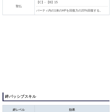
【C】- 【B】15
聖払
パーティ内の1体のHPを回復力の20%回復する。
絆パッシブスキル
絆レベル
効果