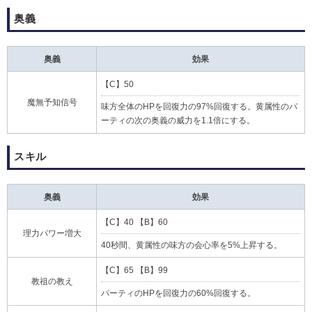
奥義
奥義
効果
【C】50
魔無予知信号
味方全体のHPを回復力の97%回復する。黄属性のパ
ーティの次の奥義の威力を1.1倍にする。
スキル
奥義
効果
【C】40 【B】60
理力パワー増大
40秒間、黄属性の味方の会心率を5%上昇する。
【C】65 【B】99
教祖の教え
パーティのHPを回復力の60%回復する。