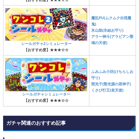
【おすすめ度】★★★☆☆
魔乱PU(ムクムク出現魔
鬼)
氷山助(氷結お守り)
アラー神斗(アラビアン聖
域の天使)
シールガチャ2シミュレーター
【おすすめ度】★★★☆☆
ふみふみ小坊(けちらしお
守り)
照光子(聖光源の若神子)
くさび打王(老天使)
シールガチャシミュレーター
【おすすめ度】★★★☆☆
ガチャ関連のおすすめ記事