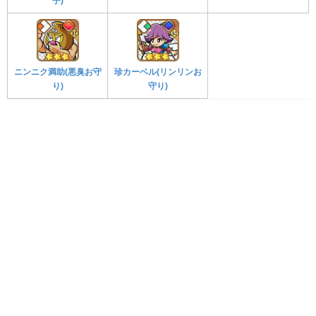
子)
ニンニク満助(悪臭お守
珍カーベル(リンリンお
り)
守り)