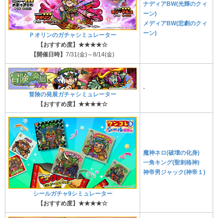
ナディアBW(光輝のクィ
ーン)
メディアBW(悲劇のクィ
ーン)
Ｐオリンのガチャシミュレーター
【おすすめ度】★★★★☆
【開催日時】
7/31(金)～8/14(金)
-
冒険の発展ガチャシミュレーター
【おすすめ度】★★★★☆
魔神ネロ(破壊の化身)
一角キング(聖刺格神)
神帝男ジャック(神帝１)
シールガチャ9シミュレーター
【おすすめ度】★★★★☆