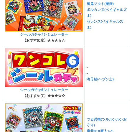
魔鬼ソルト(魔怪)
ボルカンヌ(ベイギャルズ
１)
セレンス(ベイギャルズ
１)
シールガチャ7シミュレーター
【おすすめ度】★★★☆☆
-
-
海母精(ヘブン士)
シールガチャ6シミュレーター
【おすすめ度】★★★☆☆
つる兵衛(ツルルンルンお
守り)
魔井DO(魔人1/2)