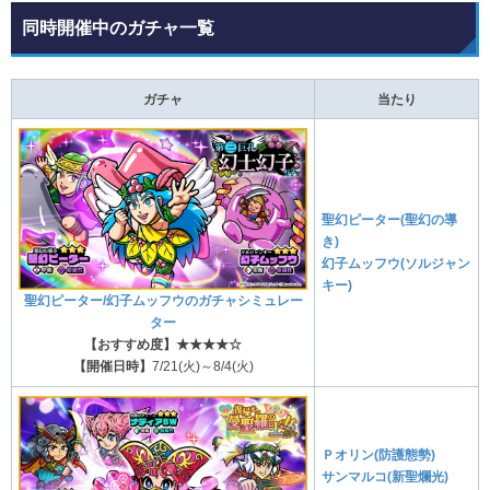
同時開催中のガチャ一覧
ガチャ
当たり
聖幻ピーター(聖幻の導
き)
幻子ムッフウ(ソルジャン
キー)
聖幻ピーター/幻子ムッフウのガチャシミュレー
ター
【おすすめ度】★★★★☆
【開催日時】
7/21(火)～8/4(火)
Ｐオリン(防護態勢)
サンマルコ(新聖爛光)