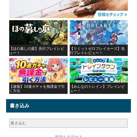
【ほの暮しの庭】先行プレイレビ
【リミットゼロブレイカーズ】先
ュー！
行プレイレビュー！
【速報】10連ガチャを無課金で引
【みんなのトレイン】プレイレビ
く方法
ュー！
書き込み