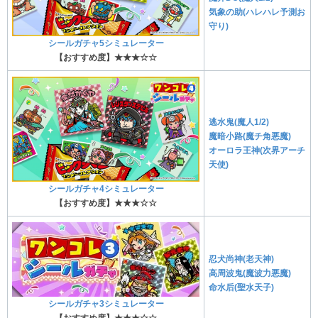
気象の助(ハレハレ予測お
守り)
シールガチャ5シミュレーター
【おすすめ度】★★★☆☆
逃水鬼(魔人1/2)
魔暗小路(魔チ角悪魔)
オーロラ王神(次界アーチ
天使)
シールガチャ4シミュレーター
【おすすめ度】★★★☆☆
忍犬尚神(老天神)
高周波鬼(魔波力悪魔)
命水后(聖水天子)
シールガチャ3シミュレーター