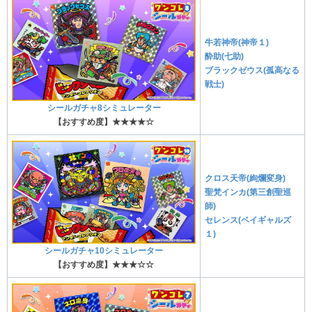
牛若神帝(神帝１)
酔助(七助)
ブラックゼウス(孤高なる
戦士)
シールガチャ8シミュレーター
【おすすめ度】★★★★☆
クロス天帝(絢爛変身)
聖梵インカ(第三創聖巡
師)
セレンス(ベイギャルズ
１)
シールガチャ10シミュレーター
【おすすめ度】★★★☆☆