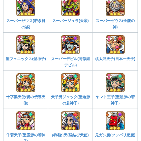
スーパーゼウス(若き日
スーパージュラ(天帝)
スーパーゼウス(全能の
の姿)
神)
聖フェニックス(聖神子)
スーパーデビル(阿修羅
桃太郎天子(日本一天子)
デビル)
十字架天使(愛の伝導天
天子男ジャック(聖遊源
ヤマト王子(聖動源の若
使)
の若神子)
神子)
牛若天子(聖霊源の若神
縁縄如天(縁結び天使)
鬼ガシ魔(ツッパリ悪魔)