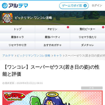
ログイン
ゲームでポイ活
ビックリマン ワンコレ攻略
トップ
Pオリン
聖幻ピーター
最強キャラ
最強パーティ
リセマラ当たり
リセマラやり方
おすすめガチャ
ダメチャレ
アルテマ
ビックリマンワンコレ攻略
キャラ
スーパーゼウス(若き日の姿)の
【ワンコレ】スーパーゼウス(若き日の姿)の性
能と評価
最終更新：2026年8月1日(土) 08:01
PR