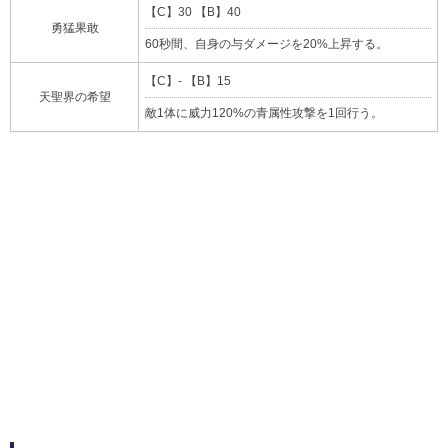
【C】30 【B】40
勇猛果敢
60秒間、自身の与ダメージを20%上昇する。
【C】- 【B】15
天聖界の希望
敵1体に威力120%の青属性攻撃を1回行う。