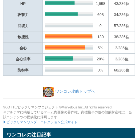
HP
1,698
43
/286位
攻撃力
608
34
/286位
回復力
0
57
/286位
敏捷性
130
38
/286位
会心
5%
3
/286位
会心倍率
20%
3
/286位
防御率
0%
68
/286位
ワンコレ攻略トップへ
©LOTTE/ビックリマンプロジェクト ©Marvelous Inc. All rights reserved.
※アルテマに掲載しているゲーム内画像の著作権、商標権その他の知的財産権は、当
該コンテンツの提供元に帰属します
▶ビックリマンワンダーコレクション公式サイト
ワンコレの注目記事