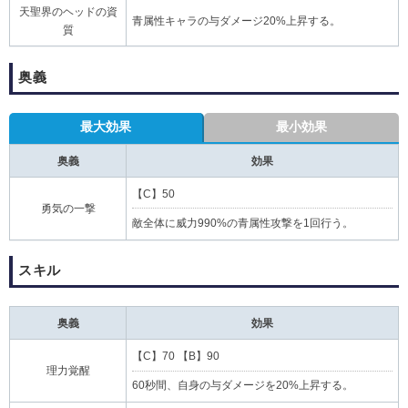
天聖界のヘッドの資
青属性キャラの与ダメージ20%上昇する。
質
奥義
最大効果
最小効果
奥義
効果
【C】50
勇気の一撃
敵全体に威力990%の青属性攻撃を1回行う。
スキル
奥義
効果
【C】70 【B】90
理力覚醒
60秒間、自身の与ダメージを20%上昇する。