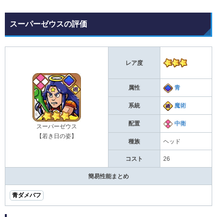
スーパーゼウスの評価
レア度
属性
青
系統
魔術
配置
中衛
スーパーゼウス
【若き日の姿】
種族
ヘッド
コスト
26
簡易性能まとめ
青ダメバフ