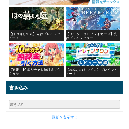
【ほの暮しの庭】先行プレイレビ
【リミットゼロブレイカーズ】先
ュー！
行プレイレビュー！
【速報】10連ガチャを無課金で引
【みんなのトレイン】プレイレビ
く方法
ュー！
書き込み
最新を表示する