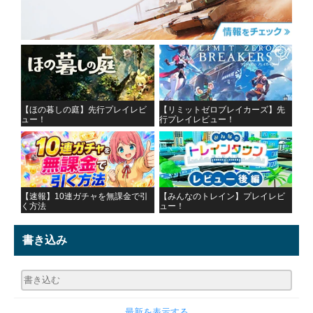
【ほの暮しの庭】先行プレイレビ
【リミットゼロブレイカーズ】先
ュー！
行プレイレビュー！
【速報】10連ガチャを無課金で引
【みんなのトレイン】プレイレビ
く方法
ュー！
書き込み
最新を表示する