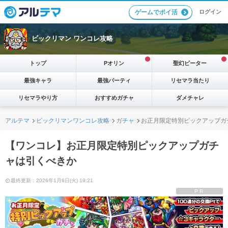
ログイン
ゲームでポイ活
ビックリマン ワンコレ攻略
トップ
Pオリン
聖幻ピーター
最強キャラ
最強パーティ
リセマラ当たり
リセマラやり方
おすすめガチャ
ダメチャレ
アルテマ
ビックリマンワンコレ攻略
ガチャ
お正月限定特別ピックアップガ
【ワンコレ】お正月限定特別ピックアップガチ
ャは引くべきか
最終更新：2026年1月6日(火) 19:21
PR