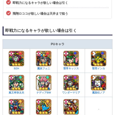
即戦力になるキャラが欲しい場合は引く
飛翔ロココが欲しい場合は天井まで狙う
即戦力になるキャラが欲しい場合は引く
PUキャラ
BZH
魔炎フェニ
聖常キッソス
聖梵インカ
嵐王卑弥太夫
ナディアBW
ワンダーマリア
魔胎伝ノア
-