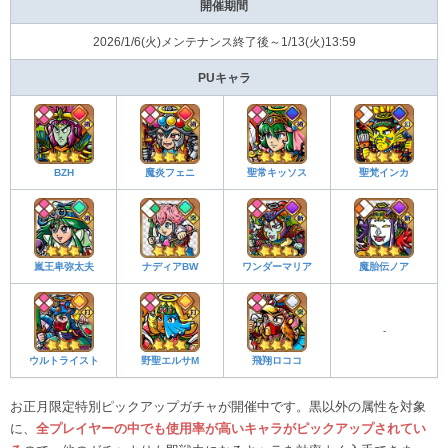
開催期間
2026/1/6(火)メンテナンス終了後～1/13(火)13:59
PUキャラ
BZH
魔炎フェニ
聖常キッソス
聖梵インカ
嵐王卑弥太夫
ナディアBW
ワンダーマリア
魔胎伝ノア
-
ウルトライスト
野聖エルサM
飛翔ロココ
お正月限定特別ピックアップガチャが開催中です。黒以外の属性を対象
に、
全プレイヤーの中でも使用率が高いキャラがピックアップされてい