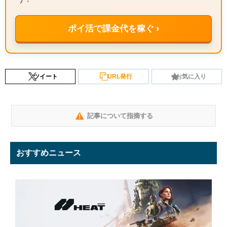
ポイ活で課金代を稼ぐ ›
ツイート
URL発行
お気に入り
記事について指摘する
おすすめニュース