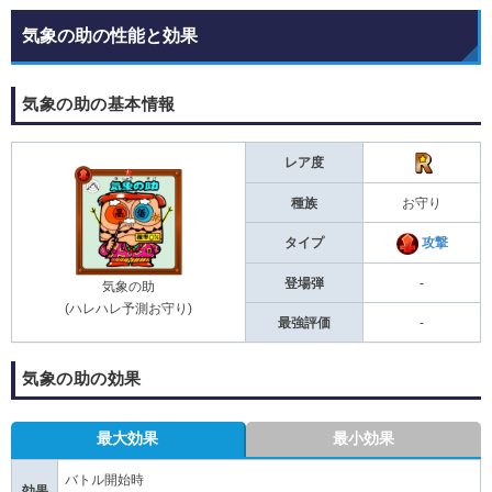
気象の助の性能と効果
気象の助の基本情報
レア度
種族
お守り
タイプ
攻撃
登場弾
-
気象の助
(ハレハレ予測お守り)
最強評価
-
気象の助の効果
最大効果
最小効果
バトル開始時
効果