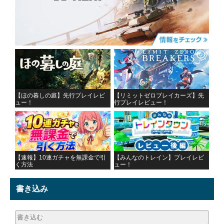
【ほの暮しの庭】先行プレイレビ
【リミットゼロブレイカーズ】先
ュー！
行プレイレビュー！
【速報】10連ガチャを無課金で引
【みんなのトレイン】プレイレビ
く方法
ュー！
書き込み