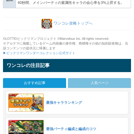
40秒間、メインパーティの紫属性キャラの会心率を3%上昇する。
ワンコレ攻略トップへ
©LOTTE/ビックリマンプロジェクト ©Marvelous Inc. All rights reserved.
※アルテマに掲載しているゲーム内画像の著作権、商標権その他の知的財産権は、当
該コンテンツの提供元に帰属します
▶ビックリマンワンダーコレクション公式サイト
ワンコレの注目記事
おすすめ記事
人気ページ
最強キャラランキング
最強パーティ編成と編成のコツ