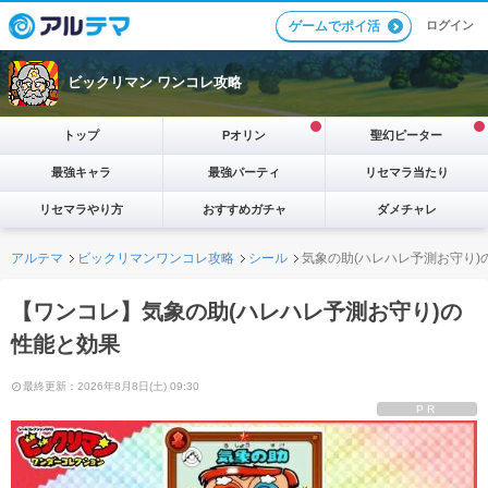
ログイン
ゲームでポイ活
ビックリマン ワンコレ攻略
トップ
Pオリン
聖幻ピーター
最強キャラ
最強パーティ
リセマラ当たり
リセマラやり方
おすすめガチャ
ダメチャレ
アルテマ
ビックリマンワンコレ攻略
シール
気象の助(ハレハレ予測お守り)
【ワンコレ】気象の助(ハレハレ予測お守り)の
性能と効果
最終更新：2026年8月8日(土) 09:30
PR