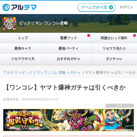
ログイン
ゲームでポイ活
ビックリマン ワンコレ攻略
トップ
聖豊フッド
同源士レッド頭巾
最強キャラ
最強パーティ
リセマラ当たり
リセマラやり方
おすすめガチャ
ダメチャレ
アルテマ
ビックリマンワンコレ攻略
ガチャ
ヤマト爆神ガチャは引くべきか
【ワンコレ】ヤマト爆神ガチャは引くべきか
最終更新：2026年3月16日(月) 17:44
PR