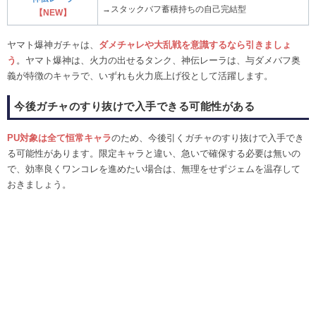
→スタックバフ蓄積持ちの自己完結型
【NEW】
ヤマト爆神ガチャは、
ダメチャレや大乱戦
を意識するなら引きましょ
う
。ヤマト爆神は、火力の出せるタンク、神伝レーラは、与ダメバフ奥
義が特徴のキャラで、いずれも火力底上げ役として活躍します。
今後ガチャのすり抜けで入手できる可能性がある
PU対象は全て恒常キャラ
のため、今後引くガチャのすり抜けで入手でき
る可能性があります。限定キャラと違い、急いで確保する必要は無いの
で、効率良くワンコレを進めたい場合は、無理をせずジェムを温存して
おきましょう。