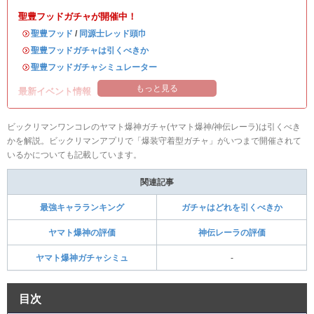
聖豊フッドガチャが開催中！
・
聖豊フッド
/
同源士レッド頭巾
・
聖豊フッドガチャは引くべきか
・
聖豊フッドガチャシミュレーター
もっと見る
最新イベント情報
ビックリマンワンコレのヤマト爆神ガチャ(ヤマト爆神/神伝レーラ)は引くべき
かを解説。ビックリマンアプリで「爆装守着型ガチャ」がいつまで開催されて
いるかについても記載しています。
関連記事
最強キャラランキング
ガチャはどれを引くべきか
ヤマト爆神の評価
神伝レーラの評価
ヤマト爆神ガチャシミュ
-
目次