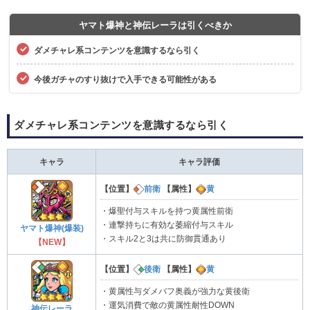
ヤマト爆神と神伝レーラは引くべきか
ダメチャレ系コンテンツを意識するなら引く
今後ガチャのすり抜けで入手できる可能性がある
ダメチャレ系コンテンツを意識するなら引く
キャラ
キャラ評価
【位置】
前衛
【属性】
黄
・爆聖付与スキルを持つ黄属性前衛
・連撃持ちに有効な萎縮付与スキル
ヤマト爆神(爆装)
・スキル2と3は共に防御貫通あり
【NEW】
【位置】
後衛
【属性】
黄
・黄属性与ダメバフ奥義が強力な黄後衛
・運気消費で敵の黄属性耐性DOWN
神伝レーラ