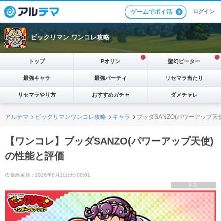
ログイン
ゲームでポイ活
ビックリマン ワンコレ攻略
トップ
Pオリン
聖幻ピーター
最強キャラ
最強パーティ
リセマラ当たり
リセマラやり方
おすすめガチャ
ダメチャレ
アルテマ
ビックリマンワンコレ攻略
キャラ
ブッダSANZO(パワーアップ天
【ワンコレ】ブッダSANZO(パワーアップ天使)
の性能と評価
最終更新：2026年8月1日(土) 08:01
PR