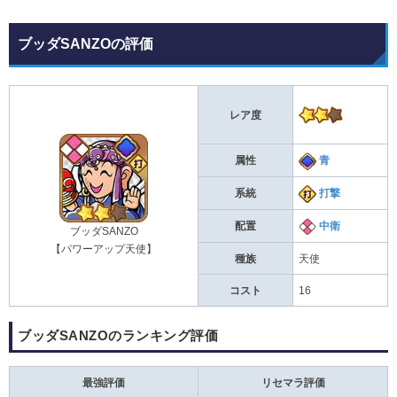
ブッダSANZOの評価
レア度
属性
青
系統
打撃
配置
中衛
ブッダSANZO
【パワーアップ天使】
種族
天使
コスト
16
ブッダSANZOのランキング評価
最強評価
リセマラ評価