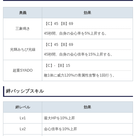
奥義
効果
【C】45 【B】69
三象鳴き
45秒間、自身の会心率を5%上昇する。
【C】45 【B】69
光輝みちび光線
45秒間、自身の会心倍率を15%上昇する。
【C】- 【B】15
超重SYADO
敵1体に威力120%の青属性攻撃を1回行う。
絆パッシブスキル
絆レベル
効果
Lv1
最大HPを10%上昇
Lv2
会心倍率を10%上昇