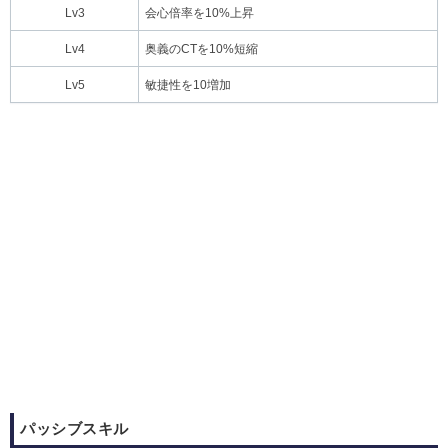
Lv3
会心倍率を10%上昇
Lv4
奥義のCTを10%短縮
Lv5
敏捷性を10増加
パッシブスキル