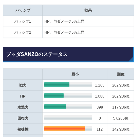
パッシブ
効果
パッシブ1
HP、与ダメージ5%上昇
パッシブ2
HP、与ダメージ5%上昇
ブッダSANZOのステータス
最小
順位
戦力
1,263
202
/286位
HP
1,088
202
/286位
攻撃力
399
117
/286位
回復力
0
57
/286位
敏捷性
112
142
/286位