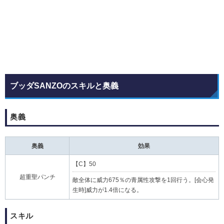
ブッダSANZOのスキルと奥義
奥義
奥義
効果
【C】50
超重聖パンチ
敵全体に威力675％の青属性攻撃を1回行う。[会心発
生時]威力が1.4倍になる。
スキル