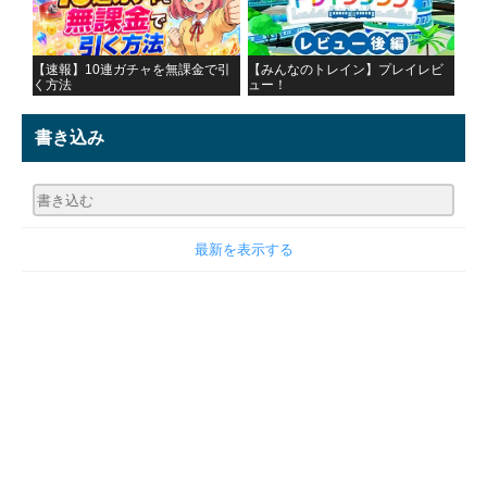
【速報】10連ガチャを無課金で引
【みんなのトレイン】プレイレビ
く方法
ュー！
書き込み
最新を表示する