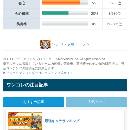
会心
5%
3
/286位
会心倍率
20%
3
/286位
防御率
0%
68
/286位
ワンコレ攻略トップへ
©LOTTE/ビックリマンプロジェクト ©Marvelous Inc. All rights reserved.
※アルテマに掲載しているゲーム内画像の著作権、商標権その他の知的財産権は、当
該コンテンツの提供元に帰属します
▶ビックリマンワンダーコレクション公式サイト
ワンコレの注目記事
おすすめ記事
人気ページ
最強キャラランキング