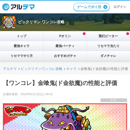
ログイン
ゲームでポイ活
ビックリマン ワンコレ攻略
トップ
Pオリン
聖幻ピーター
最強キャラ
最強パーティ
リセマラ当たり
リセマラやり方
おすすめガチャ
ダメチャレ
アルテマ
ビックリマンワンコレ攻略
キャラ
金喰鬼(ド金欲魔)の性能と評価
【ワンコレ】金喰鬼(ド金欲魔)の性能と評価
最終更新：2026年8月1日(土) 08:01
PR