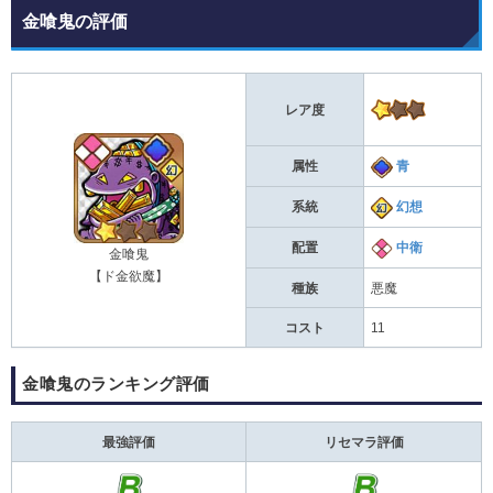
金喰鬼の評価
レア度
属性
青
系統
幻想
配置
中衛
金喰鬼
【ド金欲魔】
種族
悪魔
コスト
11
金喰鬼のランキング評価
最強評価
リセマラ評価