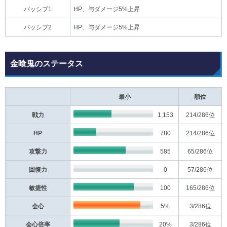
パッシブ1
HP、与ダメージ5%上昇
パッシブ2
HP、与ダメージ5%上昇
金喰鬼のステータス
最小
順位
戦力
1,153
214
/286位
HP
780
214
/286位
攻撃力
585
65
/286位
回復力
0
57
/286位
敏捷性
100
165
/286位
会心
5%
3
/286位
会心倍率
20%
3
/286位