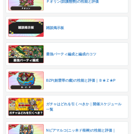
Ｐオリン(防護態勢)の性能と評価
雑談掲示板
最強パーティ編成と編成のコツ
BZP(創雲帯の癒)の性能と評価｜Ｂ★Ｚ★P
ガチャはどれを引くべきか｜開催スケジュール
一覧
Nピアマルコ(ニッ本ド根棒)の性能と評価｜