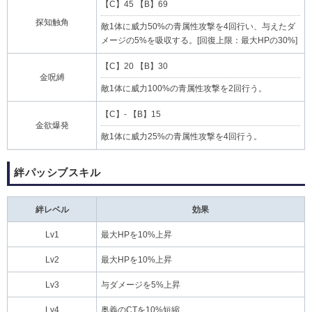
【C】45 【B】69
探知触角
敵1体に威力50%の青属性攻撃を4回行い、与えたダ
メージの5%を吸収する。[回復上限：最大HPの30%]
【C】20 【B】30
金呪縛
敵1体に威力100%の青属性攻撃を2回行う。
【C】- 【B】15
金欲爆発
敵1体に威力25%の青属性攻撃を4回行う。
絆パッシブスキル
絆レベル
効果
Lv1
最大HPを10%上昇
Lv2
最大HPを10%上昇
Lv3
与ダメージを5%上昇
Lv4
奥義のCTを10%短縮