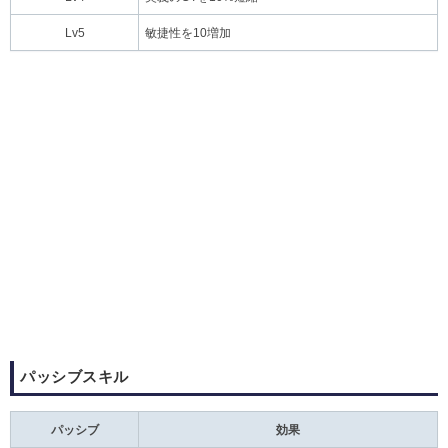
Lv5
敏捷性を10増加
パッシブスキル
パッシブ
効果