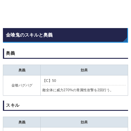
金喰鬼のスキルと奥義
奥義
奥義
効果
【C】50
金喰バグバグ
敵全体に威力270%の青属性攻撃を2回行う。
スキル
奥義
効果