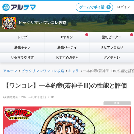
ログイン
ゲームでポイ活
ビックリマン ワンコレ攻略
トップ
Pオリン
聖幻ピーター
最強キャラ
最強パーティ
リセマラ当たり
リセマラやり方
おすすめガチャ
ダメチャレ
アルテマ
ビックリマンワンコレ攻略
キャラ
一本釣帝(若神子Ⅲ)の性能と評
【ワンコレ】一本釣帝(若神子Ⅲ)の性能と評価
最終更新：2026年8月1日(土) 08:01
PR