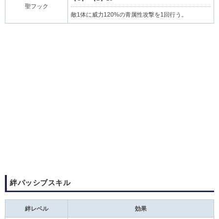
聖フック
敵1体に威力120%の青属性攻撃を1回行う。
絆パッシブスキル
絆レベル
効果