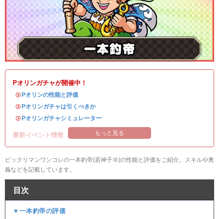
Pオリンガチャが開催中！
・
Pオリンの性能と評価
・
Pオリンガチャは引くべきか
・
Pオリンガチャシミュレーター
もっと見る
最新イベント情報
ビックリマンワンコレの一本釣帝(若神子Ⅲ)の性能と評価をご紹介。スキルや奥
義などを記載しています。
目次
▼一本釣帝の評価