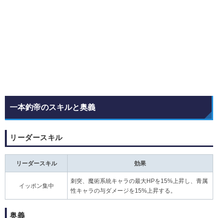
一本釣帝のスキルと奥義
リーダースキル
リーダースキル
効果
刺突、魔術系統キャラの最大HPを15%上昇し、青属
イッポン集中
性キャラの与ダメージを15%上昇する。
奥義