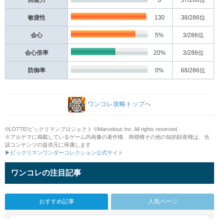
回復力
0
57
/286位
敏捷性
130
38
/286位
会心
5%
3
/286位
会心倍率
20%
3
/286位
防御率
0%
68
/286位
ワンコレ攻略トップへ
©LOTTE/ビックリマンプロジェクト ©Marvelous Inc. All rights reserved.
※アルテマに掲載しているゲーム内画像の著作権、商標権その他の知的財産権は、当
該コンテンツの提供元に帰属します
▶ビックリマンワンダーコレクション公式サイト
ワンコレの注目記事
おすすめ記事
人気ページ