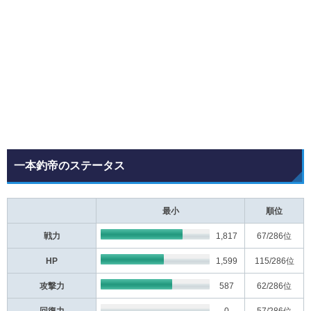
一本釣帝のステータス
最小
順位
戦力
1,817
67
/286位
HP
1,599
115
/286位
攻撃力
587
62
/286位