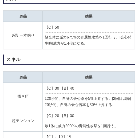
奥義
効果
【C】50
必殺 一本釣り
敵全体に威力675%の青属性攻撃を1回行う。[会心発
生時]威力が1.4倍になる。
スキル
奥義
効果
【C】30 【B】40
撒き餌
120秒間、自身の会心率を5%上昇する。[2回目以降]
20秒間、自身の会心倍率を30%上昇する。
【C】20 【B】30
超テンション
敵1体に威力200%の青属性攻撃を1回行う。
【C】- 【B】15