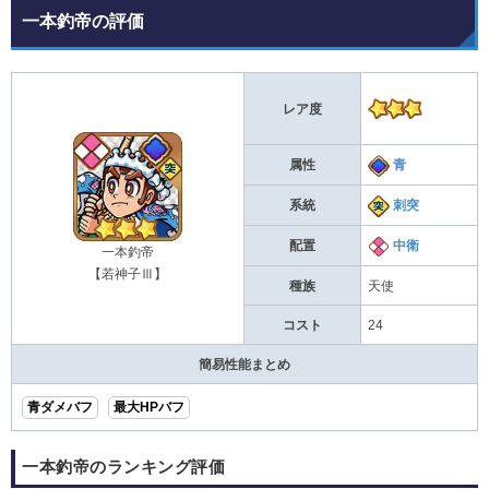
一本釣帝の評価
レア度
属性
青
系統
刺突
配置
中衛
一本釣帝
【若神子Ⅲ】
種族
天使
コスト
24
簡易性能まとめ
青ダメバフ
最大HPバフ
一本釣帝のランキング評価