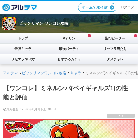
ログイン
ゲームでポイ活
ビックリマン ワンコレ攻略
トップ
Pオリン
聖幻ピーター
最強キャラ
最強パーティ
リセマラ当たり
リセマラやり方
おすすめガチャ
ダメチャレ
アルテマ
ビックリマンワンコレ攻略
キャラ
ミネルンバ(ベイギャルズ1)の
【ワンコレ】ミネルンバ(ベイギャルズ1)の性
能と評価
最終更新：2026年8月1日(土) 08:01
PR