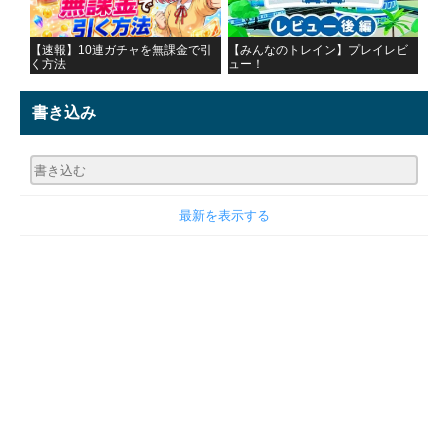
【速報】10連ガチャを無課金で引
【みんなのトレイン】プレイレビ
く方法
ュー！
書き込み
最新を表示する