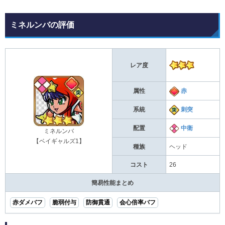
ミネルンバの評価
レア度
属性
赤
系統
刺突
配置
中衛
ミネルンバ
【ベイギャルズ1】
種族
ヘッド
コスト
26
簡易性能まとめ
赤ダメバフ
脆弱付与
防御貫通
会心倍率バフ