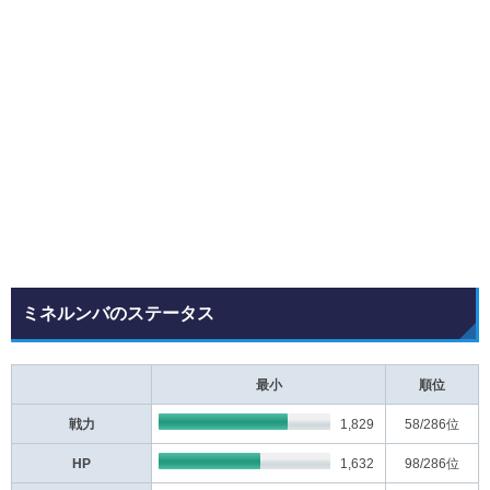
ミネルンバのステータス
最小
順位
戦力
1,829
58
/286位
HP
1,632
98
/286位