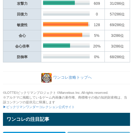
攻撃力
609
31
/286位
回復力
0
57
/286位
敏捷性
128
69
/286位
会心
5%
3
/286位
会心倍率
20%
3
/286位
防御率
0%
68
/286位
ワンコレ攻略トップへ
©LOTTE/ビックリマンプロジェクト ©Marvelous Inc. All rights reserved.
※アルテマに掲載しているゲーム内画像の著作権、商標権その他の知的財産権は、当
該コンテンツの提供元に帰属します
▶ビックリマンワンダーコレクション公式サイト
ワンコレの注目記事