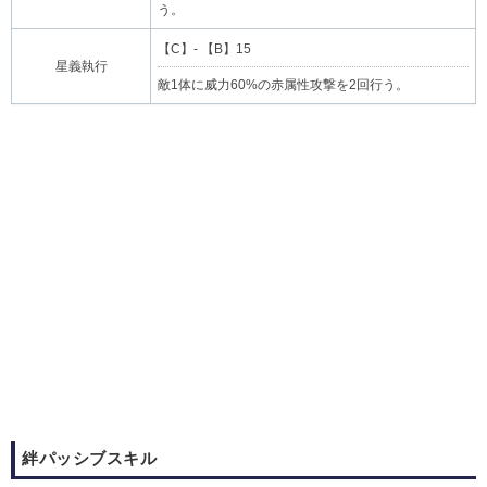
う。
【C】- 【B】15
星義執行
敵1体に威力60%の赤属性攻撃を2回行う。
絆パッシブスキル