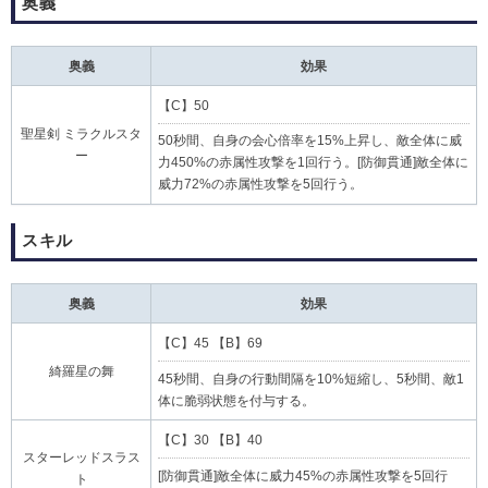
奥義
奥義
効果
【C】50
聖星剣 ミラクルスタ
50秒間、自身の会心倍率を15%上昇し、敵全体に威
ー
力450%の赤属性攻撃を1回行う。[防御貫通]敵全体に
威力72%の赤属性攻撃を5回行う。
スキル
奥義
効果
【C】45 【B】69
綺羅星の舞
45秒間、自身の行動間隔を10%短縮し、5秒間、敵1
体に脆弱状態を付与する。
【C】30 【B】40
スターレッドスラス
[防御貫通]敵全体に威力45%の赤属性攻撃を5回行
ト