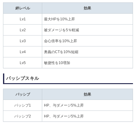
絆レベル
効果
Lv1
最大HPを10%上昇
Lv2
被ダメージを5％軽減
Lv3
会心倍率を10%上昇
Lv4
奥義のCTを10%短縮
Lv5
敏捷性を10増加
パッシブスキル
パッシブ
効果
パッシブ1
HP、与ダメージ5%上昇
パッシブ2
HP、与ダメージ5%上昇