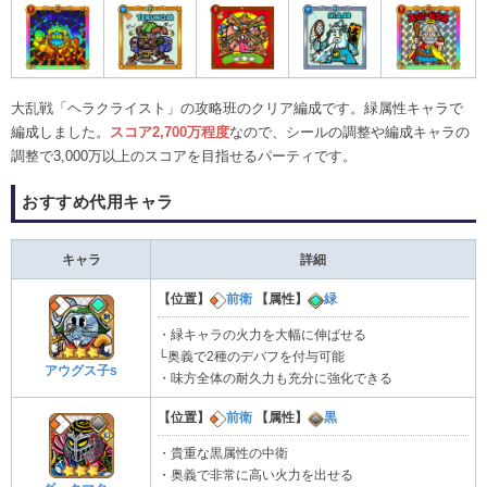
大乱戦「ヘラクライスト」の攻略班のクリア編成です。緑属性キャラで
編成しました。
スコア2,700万程度
なので、シールの調整や編成キャラの
調整で3,000万以上のスコアを目指せるパーティです。
おすすめ代用キャラ
キャラ
詳細
【位置】
前衛
【属性】
緑
・緑キャラの火力を大幅に伸ばせる
└奥義で2種のデバフを付与可能
アウグス子s
・味方全体の耐久力も充分に強化できる
【位置】
前衛
【属性】
黒
・貴重な黒属性の中衛
・奥義で非常に高い火力を出せる