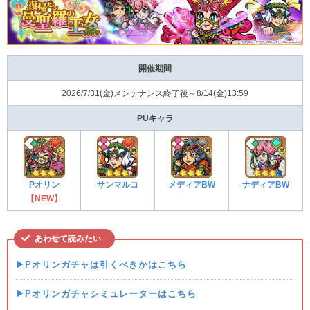
開催期間
2026/7/31(金)メンテナンス終了後～8/14(金)13:59
PUキャラ
Pオリン
サンマルコ
メディアBW
ナディアBW
【NEW】
あわせて読みたい
▶Pオリンガチャは引くべきかはこちら
▶Pオリンガチャシミュレーターはこちら