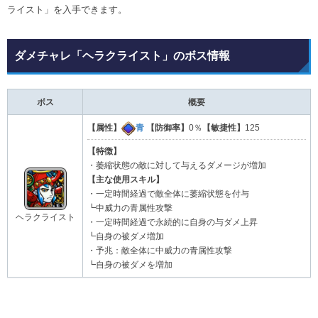
ライスト」を入手できます。
ダメチャレ「ヘラクライスト」のボス情報
ボス
概要
【属性】
青
【防御率】
0％
【敏捷性】
125
【特徴】
・萎縮状態の敵に対して与えるダメージが増加
【主な使用スキル】
・一定時間経過で敵全体に萎縮状態を付与
┗中威力の青属性攻撃
ヘラクライスト
・一定時間経過で永続的に自身の与ダメ上昇
┗自身の被ダメ増加
・予兆：敵全体に中威力の青属性攻撃
┗自身の被ダメを増加