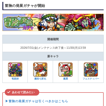
冒険の発展ガチャが開始
開催期間
2026/7/31(金)メンテナンス終了後～11/30(月)13:59
新キャラ
竜眼師
魔怪七変化
魔震
フェスティバー
あわせて読みたい
▶冒険の発展ガチャは引くべきかはこちら