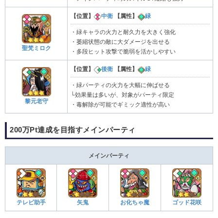
【位置】
中衛
【属性】
緑
・緑キャラの火力と耐久力を大きく強化
・萎縮状態の敵に大ダメージを出せる
聖梵ミロク
・多段ヒット攻撃で脆弱を活かしやすい
【位置】
後衛
【属性】
緑
・緑パーティの火力を大幅に伸ばせる
└効果量は多いが、対象がパーティ限定
黎元老守
・毒解除が可能でギミック適性が高い
200万Pt達成を目指すメインパーティ
メインパーティ
テレビ助手
矢鬼
お化ちゃ魔
ゴッド花咲