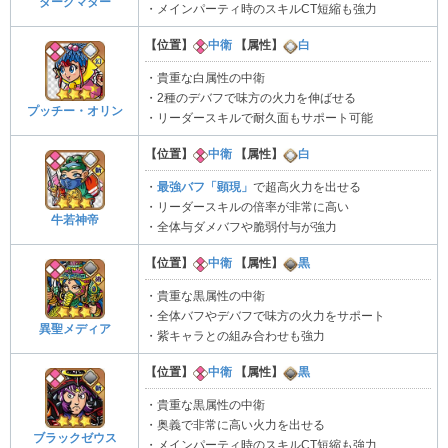
ダークマター
・メインパーティ時のスキルCT短縮も強力
【位置】
中衛
【属性】
白
・貴重な白属性の中衛
・2種のデバフで味方の火力を伸ばせる
プッチー・オリン
・リーダースキルで耐久面もサポート可能
【位置】
中衛
【属性】
白
・
最強バフ「顕現」
で超高火力を出せる
・リーダースキルの倍率が非常に高い
牛若神帝
・全体与ダメバフや脆弱付与が強力
【位置】
中衛
【属性】
黒
・貴重な黒属性の中衛
・全体バフやデバフで味方の火力をサポート
異聖メディア
・紫キャラとの組み合わせも強力
【位置】
中衛
【属性】
黒
・貴重な黒属性の中衛
・奥義で非常に高い火力を出せる
ブラックゼウス
・メインパーティ時のスキルCT短縮も強力