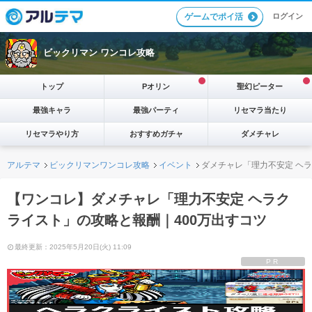
ログイン
ゲームでポイ活
ビックリマン ワンコレ攻略
トップ
Pオリン
聖幻ピーター
最強キャラ
最強パーティ
リセマラ当たり
リセマラやり方
おすすめガチャ
ダメチャレ
アルテマ
ビックリマンワンコレ攻略
イベント
ダメチャレ「理力不安定 ヘラ
【ワンコレ】ダメチャレ「理力不安定 ヘラク
ライスト」の攻略と報酬｜400万出すコツ
最終更新：2025年5月20日(火) 11:09
PR