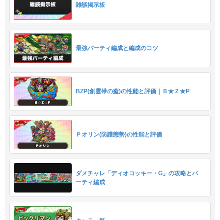
雑談掲示板
最強パーティ編成と編成のコツ
BZP(創雲帯の癒)の性能と評価｜Ｂ★Ｚ★P
Ｐオリン(防護態勢)の性能と評価
ダメチャレ「ディオコッキー・G」の攻略とパ
ーティ編成