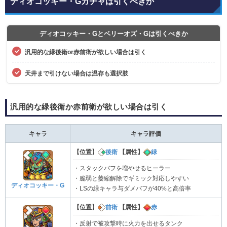
ディオコッキー・Gガチャは引くべきか
ディオコッキー・Gとベリーオズ・Gは引くべきか
汎用的な緑後衛or赤前衛が欲しい場合は引く
天井まで引けない場合は温存も選択肢
汎用的な緑後衛か赤前衛が欲しい場合は引く
キャラ
キャラ評価
【位置】
後衛
【属性】
緑
・スタックバフを増やせるヒーラー
・脆弱と萎縮解除でギミック対応しやすい
ディオコッキー・G
・LSの緑キャラ与ダメバフが40%と高倍率
【位置】
前衛
【属性】
赤
・反射で被攻撃時に火力を出せるタンク