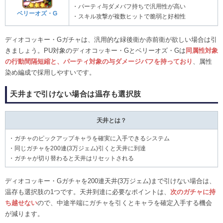
・パーティ与ダメバフ持ちで汎用性が高い
ベリーオズ・G
・スキル攻撃が複数ヒットで脆弱と好相性
ディオコッキー・Gガチャは、汎用的な緑後衛か赤前衛が欲しい場合は引
きましょう。PU対象のディオコッキー・Gとベリーオズ・Gは
同属性対象
の行動間隔短縮と、パーティ対象の与ダメージバフを持っており
、属性
染め編成で採用しやすいです。
天井まで引けない場合は温存も選択肢
天井とは？
・ガチャのピックアップキャラを確実に入手できるシステム
・同じガチャを200連(3万ジェム)引くと天井に到達
・ガチャが切り替わると天井はリセットされる
ディオコッキー・Gガチャを200連天井(3万ジェム)まで引けない場合は、
温存も選択肢の1つです。天井到達に必要なポイントは、
次のガチャに持
ち越せない
ので、中途半端にガチャを引くとキャラを確定入手する機会
が減ります。