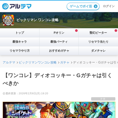
ログイン
ゲームでポイ活
ビックリマン ワンコレ攻略
トップ
Pオリン
聖幻ピーター
最強キャラ
最強パーティ
リセマラ当たり
リセマラやり方
おすすめガチャ
ダメチャレ
アルテマ
ビックリマンワンコレ攻略
ガチャ
ディオコッキー・Gガチャは引
【ワンコレ】ディオコッキー・Gガチャは引く
べきか
最終更新：2026年2月9日(月) 19:20
PR