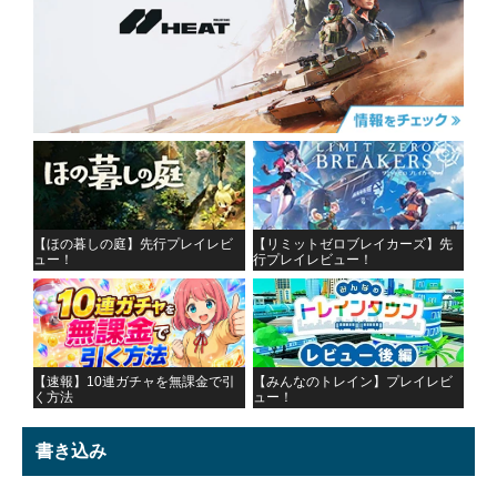
【ほの暮しの庭】先行プレイレビ
【リミットゼロブレイカーズ】先
ュー！
行プレイレビュー！
【速報】10連ガチャを無課金で引
【みんなのトレイン】プレイレビ
く方法
ュー！
書き込み