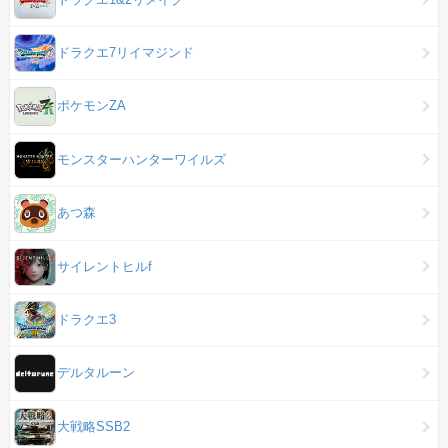
ドラクエ7リイマジンド
ポケモンZA
モンスターハンターワイルズ
あつ森
サイレントヒルf
ドラクエ3
デルタルーン
大戦略SSB2