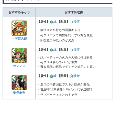
おすすめキャラ
おすすめ理由
【属性】
緑
【配置】
後衛
・復活スキル持ちの回復キャラ
・与ダメバフで属性を問わず味方を強化
十字架天使
・回復能力が低いのが欠点
【属性】
緑
【配置】
後衛
・緑パーティーの火力を大幅に伸ばせる
・与ダメや会心率バフが強力
セレンス
・毒＆脆弱の解除でギミック対応力も高い
【属性】
緑
【配置】
後衛
・運気の消費回数でスキル効果が変化
・毒/脆弱状態解除と与ダメバフの2種類
黎元老守
・サブパーティ向けのキャラ