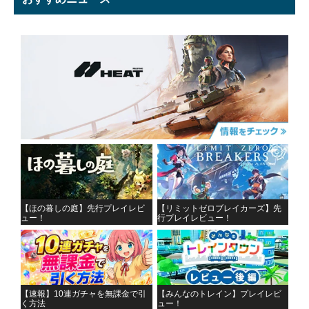
【ほの暮しの庭】先行プレイレビ
【リミットゼロブレイカーズ】先
ュー！
行プレイレビュー！
【速報】10連ガチャを無課金で引
【みんなのトレイン】プレイレビ
く方法
ュー！