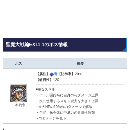
聖魔大戦編EX11-1のボス情報
ボス
概要
【属性】
青
【防御率】
20％
【敏捷性】
120
■主なスキル
・バトル開始時に自身の与ダメージ上昇
・次に使用するスキル威力を大きく上昇
一本釣帝
└最大HPの10%分のダメージで解除
・予兆：敵全体に中威力の青属性攻撃
└与ダメージを低下