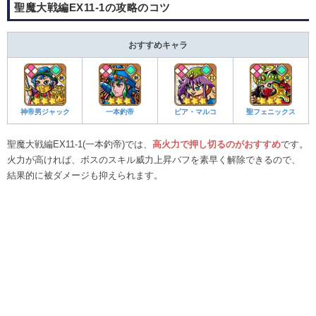
聖魔大戦編EX11-1の攻略のコツ
おすすめキャラ
神帝男ジャック
一本釣帝
ピア・マルコ
聖フェニックス
聖魔大戦編EX11-1(一本釣帝)では、
高火力で押し切るのがおすすめ
です。
火力が高ければ、ボスのスキル威力上昇バフを素早く解除できるので、
結果的に被ダメージも抑えられます。