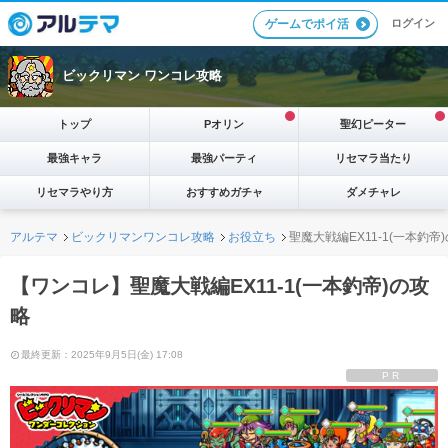
ログイン
ゲームでポイ活
ビックリマン ワンコレ攻略
トップ
Pオリン
聖幻ピーター
最強キャラ
最強パーティ
リセマラ当たり
リセマラやり方
おすすめガチャ
ダメチャレ
アルテマ
ビックリマンワンコレ攻略
お役立ち
聖魔大戦編EX11-1(一本釣帝
【ワンコレ】聖魔大戦編EX11-1(一本釣帝)の攻
略
最終更新：2025年9月5日(金) 17:08
PR