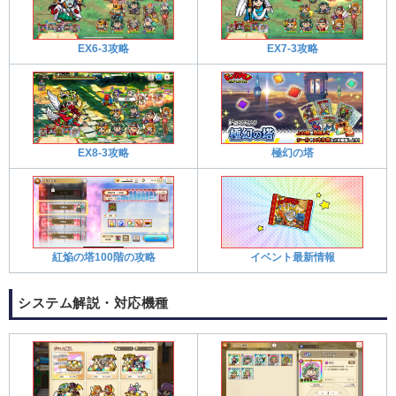
EX6-3攻略
EX7-3攻略
EX8-3攻略
極幻の塔
紅焔の塔100階の攻略
イベント最新情報
システム解説・対応機種