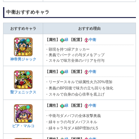
中衛おすすめキャラ
おすすめキャラ
おすすめ理由
【属性】
緑
【配置】
中衛
・顕現を持つ緑アタッカー
・奥義でパーティの与ダメをアップ
神帝男ジャック
・スキルで味方全体のバリアを付与
【属性】
緑
【配置】
中衛
・リーダースキルで緑属性火力20%増加
・奥義のBP回復で味方の立ち回りを強化
聖フェニックス
・スキルで自身の会心倍率を底上げ
【属性】
緑
【配置】
中衛
・中衛与ダメバフの全体攻撃奥義
・緑キャラの与ダメバフスキル
ピア・マルコ
・緑キャラ与ダメ&BP増加のLS