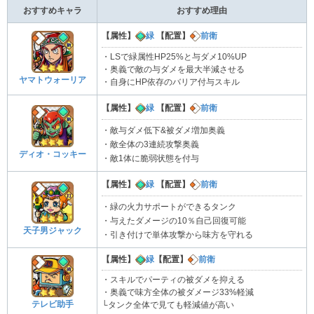
おすすめキャラ
おすすめ理由
【属性】
緑
【配置】
前衛
・LSで緑属性HP25%と与ダメ10%UP
・奥義で敵の与ダメを最大半減させる
ヤマトウォーリア
・自身にHP依存のバリア付与スキル
【属性】
緑
【配置】
前衛
・敵与ダメ低下&被ダメ増加奥義
・敵全体の3連続攻撃奥義
ディオ・コッキー
・敵1体に脆弱状態を付与
【属性】
緑
【配置】
前衛
・緑の火力サポートができるタンク
・与えたダメージの10％自己回復可能
天子男ジャック
・引き付けで単体攻撃から味方を守れる
【属性】
緑
【配置】
前衛
・スキルでパーティの被ダメを抑える
・奥義で味方全体の被ダメージ33%軽減
テレビ助手
└タンク全体で見ても軽減値が高い