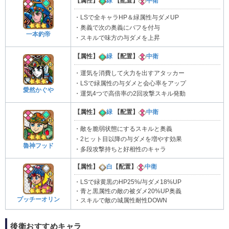
【属性】
緑
【配置】
中衛
・LSで全キャラHP＆緑属性与ダメUP
・奥義で次の奥義にバフを付与
一本釣帝
・スキルで味方の与ダメを上昇
【属性】
緑
【配置】
中衛
・運気を消費して火力を出すアタッカー
・LSで緑属性の与ダメと会心率をアップ
愛然かぐや
・運気4つで高倍率の2回攻撃スキル発動
【属性】
緑
【配置】
中衛
・敵を脆弱状態にするスキルと奥義
・2ヒット目以降の与ダメを増やす効果
魯神フッド
・多段攻撃持ちと好相性のキャラ
【属性】
白
【配置】
中衛
・LSで緑黄黒のHP25%/与ダメ18%UP
・青と黒属性の敵の被ダメ20%UP奥義
プッチーオリン
・スキルで敵の城属性耐性DOWN
後衛おすすめキャラ