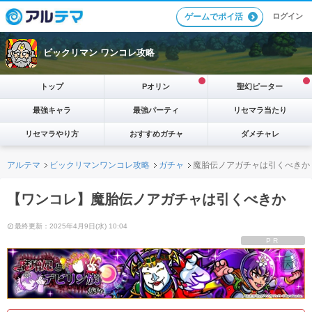
ログイン
ゲームでポイ活
ビックリマン ワンコレ攻略
トップ
Pオリン
聖幻ピーター
最強キャラ
最強パーティ
リセマラ当たり
リセマラやり方
おすすめガチャ
ダメチャレ
アルテマ
ビックリマンワンコレ攻略
ガチャ
魔胎伝ノアガチャは引くべきか
【ワンコレ】魔胎伝ノアガチャは引くべきか
最終更新：2025年4月9日(水) 10:04
PR