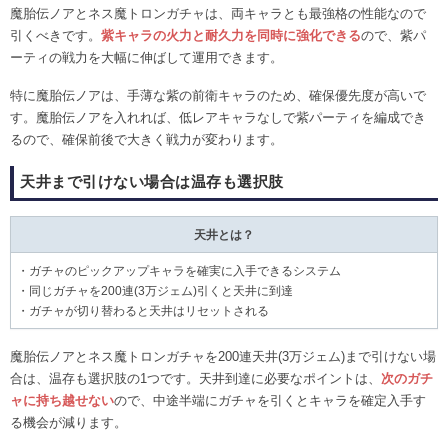
魔胎伝ノアとネス魔トロンガチャは、両キャラとも最強格の性能なので
引くべきです。
紫キャラの火力と耐久力を同時に強化できる
ので、紫パ
ーティの戦力を大幅に伸ばして運用できます。
特に魔胎伝ノアは、手薄な紫の前衛キャラのため、確保優先度が高いで
す。魔胎伝ノアを入れれば、低レアキャラなしで紫パーティを編成でき
るので、確保前後で大きく戦力が変わります。
天井まで引けない場合は温存も選択肢
天井とは？
・ガチャのピックアップキャラを確実に入手できるシステム
・同じガチャを200連(3万ジェム)引くと天井に到達
・ガチャが切り替わると天井はリセットされる
魔胎伝ノアとネス魔トロンガチャを200連天井(3万ジェム)まで引けない場
合は、温存も選択肢の1つです。天井到達に必要なポイントは、
次のガチ
ャに持ち越せない
ので、中途半端にガチャを引くとキャラを確定入手す
る機会が減ります。