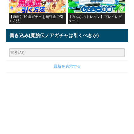
【速報】10連ガチャを無課金で引
【みんなのトレイン】プレイレビ
く方法
ュー！
書き込み
(魔胎伝ノアガチャは引くべきか)
最新を表示する