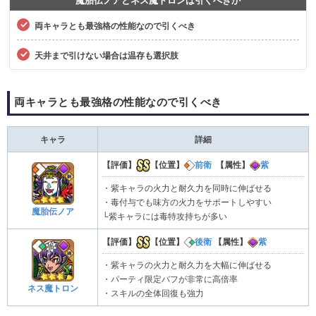
魔胎伝ノアとネス魔トロンは引くべきか
両キャラとも最強格の性能なので引くべき
天井まで引けない場合は温存も選択肢
両キャラとも最強格の性能なので引くべき
キャラ
詳細
【評価】
【位置】
前衛
【属性】
紫
・紫キャラの火力と耐久力を同時に伸ばせる
・毒付与でも味方の火力をサポートしやすい
魔胎伝ノア
└紫キャラには毒特攻持ちが多い
【評価】
【位置】
後衛
【属性】
紫
・紫キャラの火力と耐久力を大幅に伸ばせる
・パーティ限定バフが非常に高倍率
ネス魔トロン
・スキルの全体回復も強力