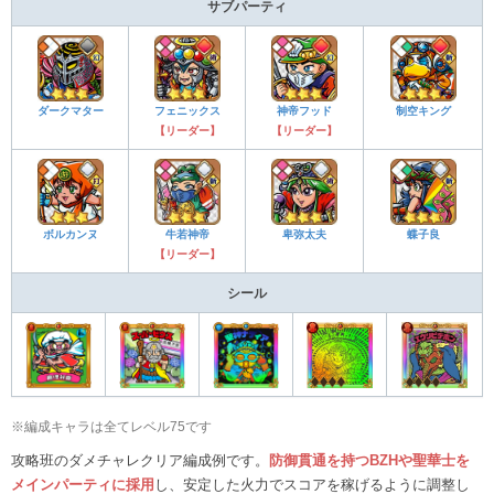
サブパーティ
ダークマター
フェニックス
神帝フッド
制空キング
【リーダー】
【リーダー】
ボルカンヌ
牛若神帝
卑弥太夫
蝶子良
【リーダー】
シール
※編成キャラは全てレベル75です
攻略班のダメチャレクリア編成例です。
防御貫通を持つBZHや聖華士を
メインパーティに採用
し、安定した火力でスコアを稼げるように調整し