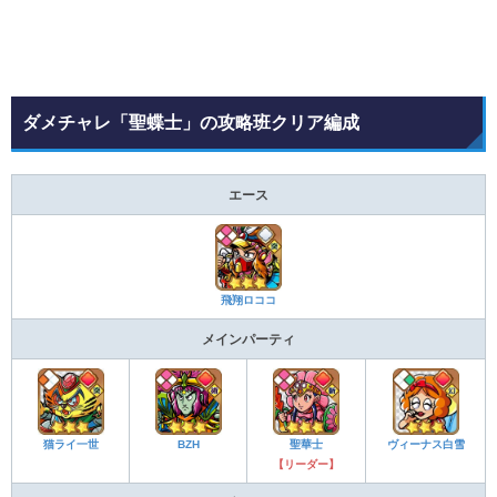
ダメチャレ「聖蝶士」の攻略班クリア編成
エース
飛翔ロココ
メインパーティ
猫ライ一世
BZH
聖華士
ヴィーナス白雪
【リーダー】