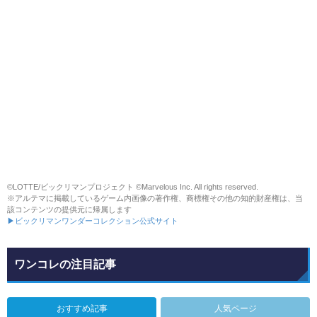
©LOTTE/ビックリマンプロジェクト ©Marvelous Inc. All rights reserved.
※アルテマに掲載しているゲーム内画像の著作権、商標権その他の知的財産権は、当
該コンテンツの提供元に帰属します
▶ビックリマンワンダーコレクション公式サイト
ワンコレの注目記事
おすすめ記事
人気ページ