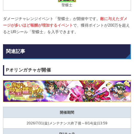
聖蝶士
ダメージチャレンジイベント「聖蝶士」が開催中です。
敵に与えたダメ
ージが多いほど報酬が増加するイベント
で、獲得ポイントが200万を超え
るとURシール「聖蝶士」を入手できます。
関連記事
Pオリンガチャが開催
開催期間
2026/7/31(金)メンテナンス終了後～8/14(金)13:59
PUキャラ