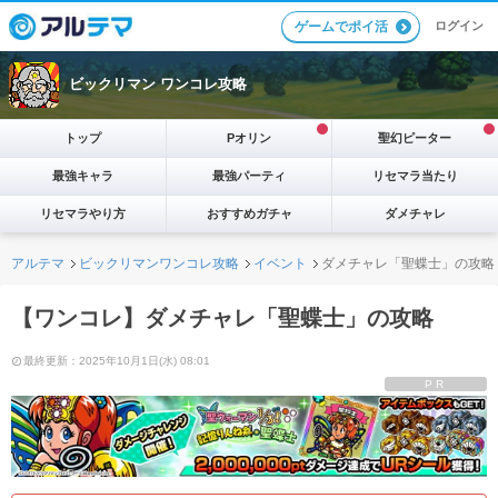
ログイン
ゲームでポイ活
ビックリマン ワンコレ攻略
トップ
Pオリン
聖幻ピーター
最強キャラ
最強パーティ
リセマラ当たり
リセマラやり方
おすすめガチャ
ダメチャレ
アルテマ
ビックリマンワンコレ攻略
イベント
ダメチャレ「聖蝶士」の攻略
【ワンコレ】ダメチャレ「聖蝶士」の攻略
最終更新：2025年10月1日(水) 08:01
PR