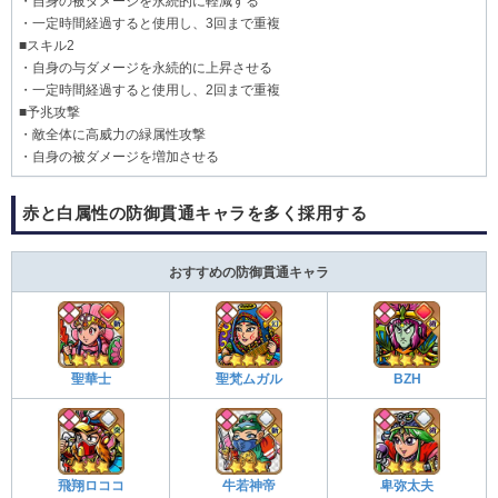
・自身の被ダメージを永続的に軽減する
・一定時間経過すると使用し、3回まで重複
■スキル2
・自身の与ダメージを永続的に上昇させる
・一定時間経過すると使用し、2回まで重複
■予兆攻撃
・敵全体に高威力の緑属性攻撃
・自身の被ダメージを増加させる
赤と白属性の防御貫通キャラを多く採用する
おすすめの防御貫通キャラ
聖華士
聖梵ムガル
BZH
飛翔ロココ
牛若神帝
卑弥太夫