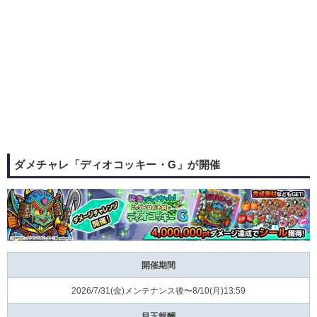
ダメチャレ「ディオコッキー・G」が開催
開催期間
2026/7/31(⾦)メンテナンス後〜8/10(⽉)13:59
目玉報酬