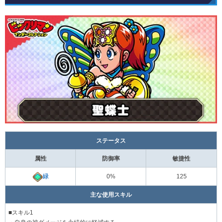
ステータス
属性
防御率
敏捷性
緑
0%
125
主な使用スキル
■スキル1