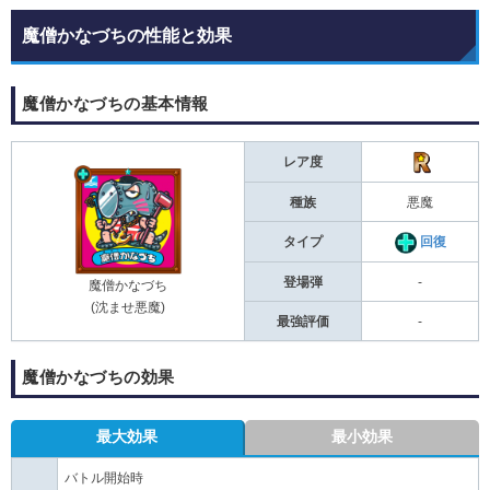
魔僧かなづちの性能と効果
魔僧かなづちの基本情報
レア度
種族
悪魔
タイプ
回復
登場弾
-
魔僧かなづち
(沈ませ悪魔)
最強評価
-
魔僧かなづちの効果
最大効果
最小効果
バトル開始時