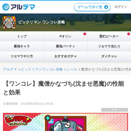
ログイン
ゲームでポイ活
ビックリマン ワンコレ攻略
トップ
Pオリン
聖幻ピーター
最強キャラ
最強パーティ
リセマラ当たり
リセマラやり方
おすすめガチャ
ダメチャレ
アルテマ
ビックリマンワンコレ攻略
シール
魔僧かなづち(沈ませ悪魔)の性
【ワンコレ】魔僧かなづち(沈ませ悪魔)の性能
と効果
最終更新：2026年8月8日(土) 09:30
PR