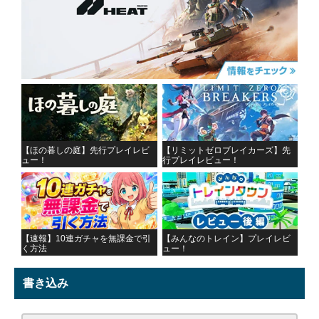
【ほの暮しの庭】先行プレイレビ
【リミットゼロブレイカーズ】先
ュー！
行プレイレビュー！
【速報】10連ガチャを無課金で引
【みんなのトレイン】プレイレビ
く方法
ュー！
書き込み