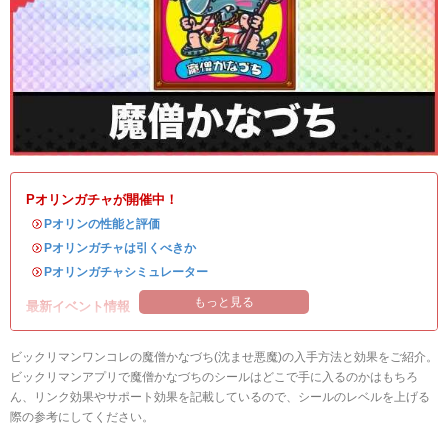
Pオリンガチャが開催中！
・
Pオリンの性能と評価
・
Pオリンガチャは引くべきか
・
Pオリンガチャシミュレーター
もっと見る
最新イベント情報
ビックリマンワンコレの魔僧かなづち(沈ませ悪魔)の入手方法と効果をご紹介。
ビックリマンアプリで魔僧かなづちのシールはどこで手に入るのかはもちろ
ん、リンク効果やサポート効果を記載しているので、シールのレベルを上げる
際の参考にしてください。