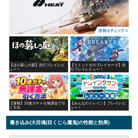
【ほの暮しの庭】先行プレイレビ
【リミットゼロブレイカーズ】先
ュー！
行プレイレビュー！
【速報】10連ガチャを無課金で引
【みんなのトレイン】プレイレビ
く方法
ュー！
書き込み
(大目魂(目くじら魔鬼)の性能と効果)