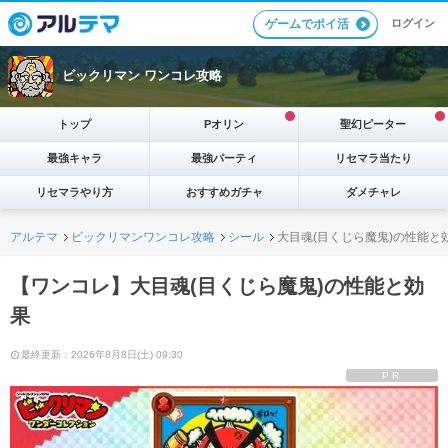
ログイン
ゲームでポイ活
ビックリマン ワンコレ攻略
トップ
Pオリン
聖幻ピーター
最強キャラ
最強パーティ
リセマラ当たり
リセマラやり方
おすすめガチャ
ダメチャレ
アルテマ
ビックリマンワンコレ攻略
シール
大目魂(目くじら魔鬼)の性能と
【ワンコレ】大目魂(目くじら魔鬼)の性能と効
果
最終更新：2026年8月8日(土) 09:30
PR