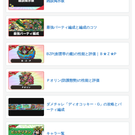
雑談掲示板
最強パーティ編成と編成のコツ
BZP(創雲帯の癒)の性能と評価｜Ｂ★Ｚ★P
Ｐオリン(防護態勢)の性能と評価
ダメチャレ「ディオコッキー・G」の攻略とパ
ーティ編成
キャラ一覧