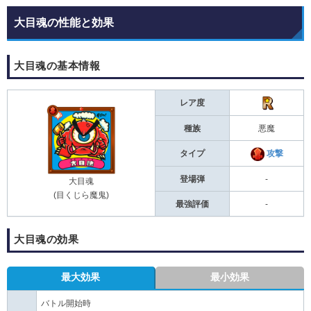
大目魂の性能と効果
大目魂の基本情報
レア度
種族
悪魔
タイプ
攻撃
登場弾
-
大目魂
(目くじら魔鬼)
最強評価
-
大目魂の効果
最大効果
最小効果
バトル開始時