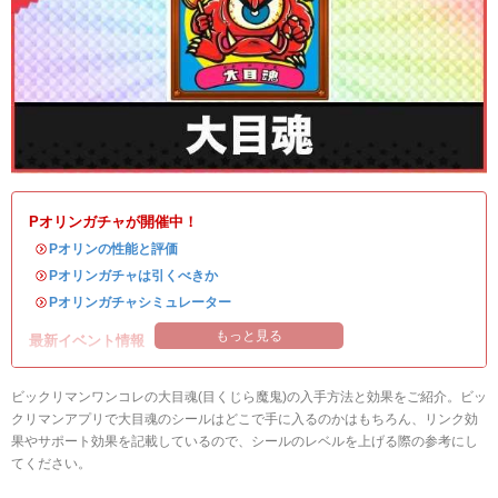
Pオリンガチャが開催中！
・
Pオリンの性能と評価
・
Pオリンガチャは引くべきか
・
Pオリンガチャシミュレーター
もっと見る
最新イベント情報
ビックリマンワンコレの大目魂(目くじら魔鬼)の入手方法と効果をご紹介。ビッ
クリマンアプリで大目魂のシールはどこで手に入るのかはもちろん、リンク効
果やサポート効果を記載しているので、シールのレベルを上げる際の参考にし
てください。