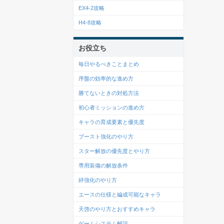
EX4-2攻略
H4-8攻略
お役立ち
毎日やるべきことまとめ
序盤の効率的な進め方
勝てないときの対処方法
初心者ミッションの進め方
キャラの育成要素と優先度
ブースト強化のやり方
スター解放の優先度とやり方
専用装備の解放条件
絆強化のやり方
エースの仕様と編成可能なキャラ
天啓のやり方とおすすめキャラ
ゲームシステム解説