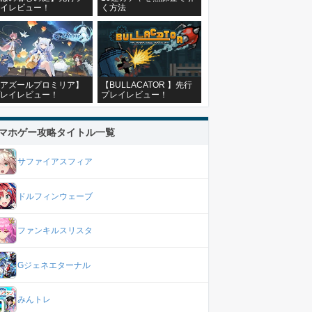
イレビュー！
く方法
アズールプロミリア】
【BULLACATOR 】先行
レイレビュー！
プレイレビュー！
マホゲー攻略タイトル一覧
サファイアスフィア
ドルフィンウェーブ
ファンキルスリスタ
Gジェネエターナル
みんトレ