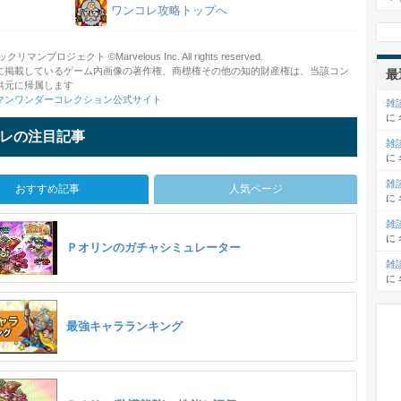
ワンコレ攻略トップへ
クリマンプロジェクト ©Marvelous Inc. All rights reserved.
に掲載しているゲーム内画像の著作権、商標権その他の知的財産権は、当該コン
最
供元に帰属します
マンワンダーコレクション公式サイト
雑
に
レの注目記事
雑
に
雑
おすすめ記事
人気ページ
に
雑
に
Ｐオリンのガチャシミュレーター
雑
に
最強キャラランキング