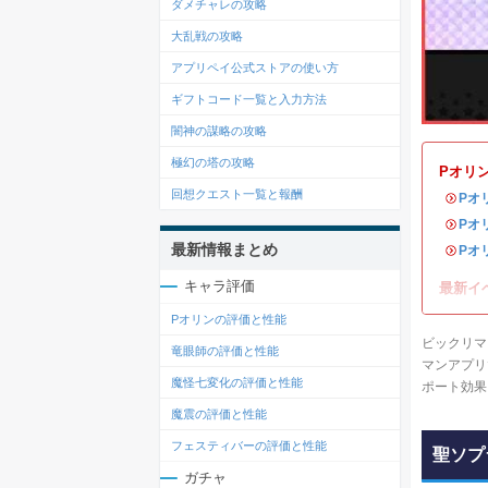
ダメチャレの攻略
大乱戦の攻略
アプリペイ公式ストアの使い方
ギフトコード一覧と入力方法
闇神の謀略の攻略
極幻の塔の攻略
Pオリ
回想クエスト一覧と報酬
・
Pオ
・
Pオ
最新情報まとめ
・
Pオ
キャラ評価
最新イ
Pオリンの評価と性能
ビックリマ
竜眼師の評価と性能
マンアプリ
魔怪七変化の評価と性能
ポート効果
魔震の評価と性能
フェスティバーの評価と性能
聖ソプ
ガチャ