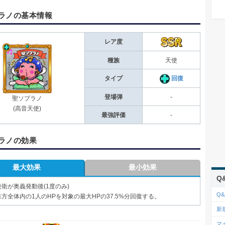
ラノの基本情報
レア度
種族
天使
タイプ
回復
登場弾
-
聖ソプラノ
(高音天使)
最強評価
-
ラノの効果
最大効果
最小効果
Q
後衛が奥義発動後(1度のみ)
Q&
味方全体内の1人のHPを対象の最大HPの37.5%分回復する。
新
マ