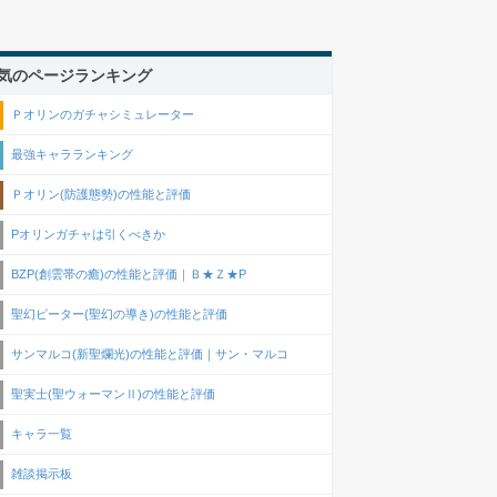
気のページランキング
Ｐオリンのガチャシミュレーター
最強キャラランキング
Ｐオリン(防護態勢)の性能と評価
Pオリンガチャは引くべきか
BZP(創雲帯の癒)の性能と評価｜Ｂ★Ｚ★P
聖幻ピーター(聖幻の導き)の性能と評価
サンマルコ(新聖爛光)の性能と評価｜サン・マルコ
聖実士(聖ウォーマンⅡ)の性能と評価
キャラ一覧
雑談掲示板