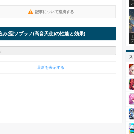
レ
記事について指摘する
込み
(聖ソプラノ(高音天使)の性能と効果)
【
プ
ス
最新を表示する