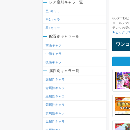
レア度別キャラ一覧
星3キャラ
©LOTTE/ビッ
星2キャラ
※アルテマ
テンツの提
星1キャラ
▶ビックリ
配置別キャラ一覧
ワンコ
前衛キャラ
中衛キャラ
後衛キャラ
属性別キャラ一覧
赤属性キャラ
青属性キャラ
緑属性キャラ
紫属性キャラ
黄属性キャラ
黒属性キャラ