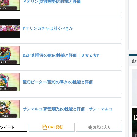
Ｐオリン(防護態勢)の性能と評価
Pオリンガチャは引くべきか
BZP(創雲帯の癒)の性能と評価｜Ｂ★Ｚ★P
お
聖幻ピーター(聖幻の導き)の性能と評価
サンマルコ(新聖爛光)の性能と評価｜サン・マルコ
ツイート
URL発行
お気に入り
【