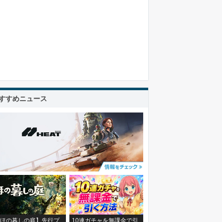
すすめニュース
ほの暮しの庭】先行プ
10連ガチャを無課金で引