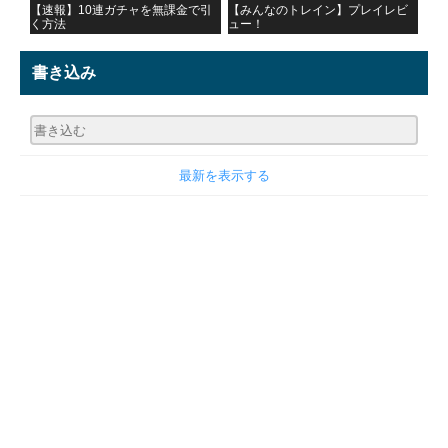
【速報】10連ガチャを無課金で引
【みんなのトレイン】プレイレビ
く方法
ュー！
書き込み
最新を表示する