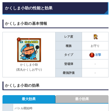
かくしま小助の性能と効果
かくしま小助の基本情報
レア度
種族
お守り
タイプ
攻撃
登場弾
-
かくしま小助
(黒丸かくしお守り)
最強評価
-
かくしま小助の効果
最大効果
最小効果
バトル開始時