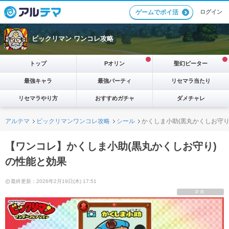
ログイン
ゲームでポイ活
ビックリマン ワンコレ攻略
トップ
Pオリン
聖幻ピーター
最強キャラ
最強パーティ
リセマラ当たり
リセマラやり方
おすすめガチャ
ダメチャレ
アルテマ
ビックリマンワンコレ攻略
シール
かくしま小助(黒丸かくしお守り
【ワンコレ】かくしま小助(黒丸かくしお守り)
の性能と効果
最終更新：2026年2月19日(木) 17:51
PR