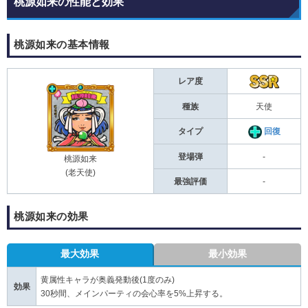
桃源如来の性能と効果
桃源如来の基本情報
レア度
種族
天使
タイプ
回復
登場弾
-
桃源如来
(老天使)
最強評価
-
桃源如来の効果
最大効果
最小効果
黄属性キャラが奥義発動後(1度のみ)
効果
30秒間、メインパーティの会心率を5%上昇する。