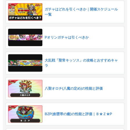
ガチャはどれを引くべきか｜開催スケジュール
一覧
Pオリンガチャは引くべきか
大乱戦「聖常キッソス」の攻略とおすすめキャ
ラ
八聖オロチ(八魔の定め)の性能と評価
BZP(創雲帯の癒)の性能と評価｜Ｂ★Ｚ★P