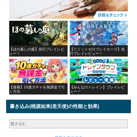
【ほの暮しの庭】先行プレイレビ
【リミットゼロブレイカーズ】先
ュー！
行プレイレビュー！
【速報】10連ガチャを無課金で引
【みんなのトレイン】プレイレビ
く方法
ュー！
書き込み
(桃源如来(老天使)の性能と効果)