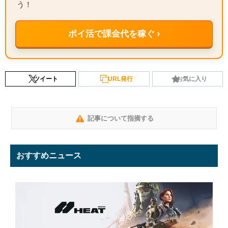
う！
ポイ活で課金代を稼ぐ ›
ツイート
URL発行
お気に入り
記事について指摘する
おすすめニュース