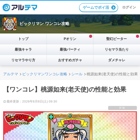
ログイン
ゲームでポイ活
ビックリマン ワンコレ攻略
トップ
Pオリン
聖幻ピーター
最強キャラ
最強パーティ
リセマラ当たり
リセマラやり方
おすすめガチャ
ダメチャレ
アルテマ
ビックリマンワンコレ攻略
シール
桃源如来(老天使)の性能と効果
【ワンコレ】桃源如来(老天使)の性能と効果
最終更新：2026年8月8日(土) 09:30
PR