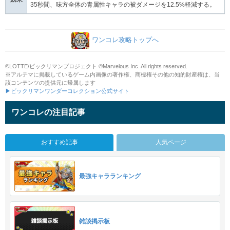
35秒間、味方全体の青属性キャラの被ダメージを12.5%軽減する。
ワンコレ攻略トップへ
©LOTTE/ビックリマンプロジェクト ©Marvelous Inc. All rights reserved.
※アルテマに掲載しているゲーム内画像の著作権、商標権その他の知的財産権は、当
該コンテンツの提供元に帰属します
▶ビックリマンワンダーコレクション公式サイト
ワンコレの注目記事
おすすめ記事
人気ページ
最強キャラランキング
雑談掲示板