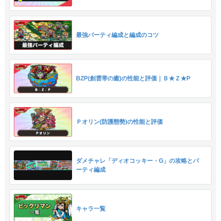
最強パーティ編成と編成のコツ
BZP(創雲帯の癒)の性能と評価｜Ｂ★Ｚ★P
Ｐオリン(防護態勢)の性能と評価
ダメチャレ「ディオコッキー・G」の攻略とパ
ーティ編成
キャラ一覧