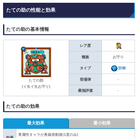
たての助の性能と効果
たての助の基本情報
レア度
種族
お守り
タイプ
防御
登場弾
-
たての助
(イ矢イ矢お守り)
最強評価
-
たての助の効果
最大効果
最小効果
青属性キャラが奥義発動後(1度のみ)
効果