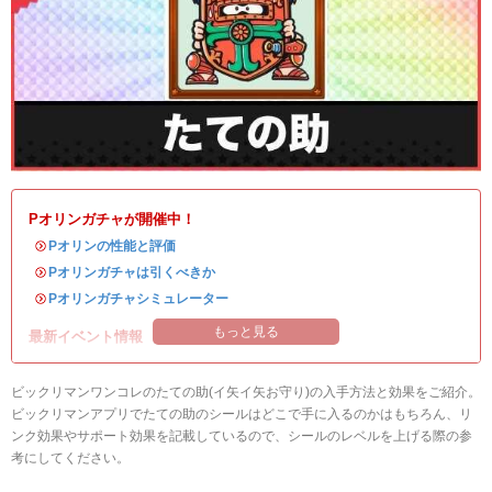
Pオリンガチャが開催中！
・
Pオリンの性能と評価
・
Pオリンガチャは引くべきか
・
Pオリンガチャシミュレーター
もっと見る
最新イベント情報
ビックリマンワンコレのたての助(イ矢イ矢お守り)の入手方法と効果をご紹介。
ビックリマンアプリでたての助のシールはどこで手に入るのかはもちろん、リ
ンク効果やサポート効果を記載しているので、シールのレベルを上げる際の参
考にしてください。