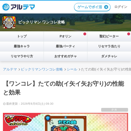
ログイン
ゲームでポイ活
ビックリマン ワンコレ攻略
トップ
Pオリン
聖幻ピーター
最強キャラ
最強パーティ
リセマラ当たり
リセマラやり方
おすすめガチャ
ダメチャレ
アルテマ
ビックリマンワンコレ攻略
シール
たての助(イ矢イ矢お守り)の性
【ワンコレ】たての助(イ矢イ矢お守り)の性能
と効果
最終更新：2026年8月8日(土) 09:30
PR