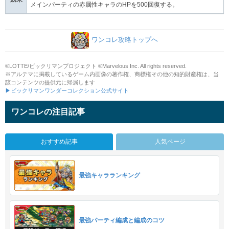
メインパーティの赤属性キャラのHPを500回復する。
ワンコレ攻略トップへ
©LOTTE/ビックリマンプロジェクト ©Marvelous Inc. All rights reserved.
※アルテマに掲載しているゲーム内画像の著作権、商標権その他の知的財産権は、当
該コンテンツの提供元に帰属します
▶ビックリマンワンダーコレクション公式サイト
ワンコレの注目記事
おすすめ記事
人気ページ
最強キャラランキング
最強パーティ編成と編成のコツ