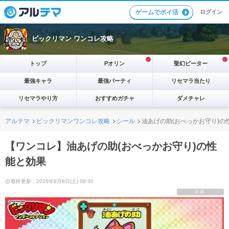
ログイン
ゲームでポイ活
ビックリマン ワンコレ攻略
トップ
Pオリン
聖幻ピーター
最強キャラ
最強パーティ
リセマラ当たり
リセマラやり方
おすすめガチャ
ダメチャレ
アルテマ
ビックリマンワンコレ攻略
シール
油あげの助(おべっかお守り)の
【ワンコレ】油あげの助(おべっかお守り)の性
能と効果
最終更新：2026年8月8日(土) 09:30
PR