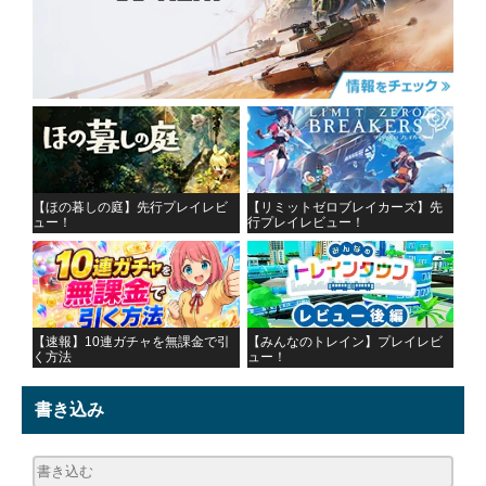
【ほの暮しの庭】先行プレイレビ
【リミットゼロブレイカーズ】先
ュー！
行プレイレビュー！
【速報】10連ガチャを無課金で引
【みんなのトレイン】プレイレビ
く方法
ュー！
書き込み