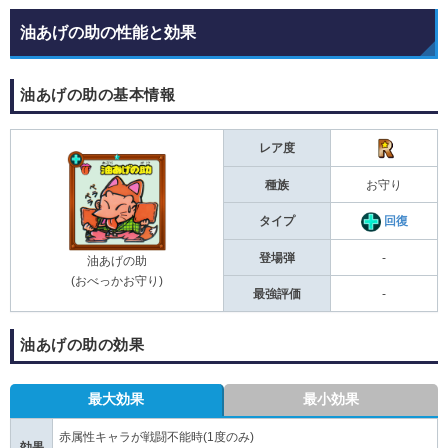
油あげの助の性能と効果
油あげの助の基本情報
レア度
種族
お守り
タイプ
回復
登場弾
-
油あげの助
(おべっかお守り)
最強評価
-
油あげの助の効果
最大効果
最小効果
赤属性キャラが戦闘不能時(1度のみ)
効果