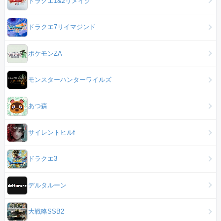
ドラクエ1&2リメイク
ドラクエ7リイマジンド
ポケモンZA
モンスターハンターワイルズ
あつ森
サイレントヒルf
ドラクエ3
デルタルーン
大戦略SSB2