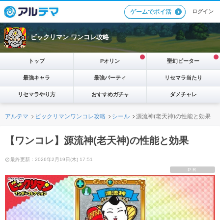
ログイン
ゲームでポイ活
ビックリマン ワンコレ攻略
トップ
Pオリン
聖幻ピーター
最強キャラ
最強パーティ
リセマラ当たり
リセマラやり方
おすすめガチャ
ダメチャレ
アルテマ
ビックリマンワンコレ攻略
シール
源流神(老天神)の性能と効果
【ワンコレ】源流神(老天神)の性能と効果
最終更新：2026年2月19日(木) 17:51
PR