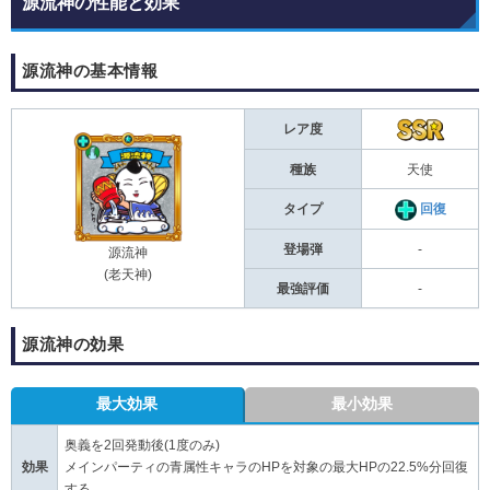
源流神の性能と効果
源流神の基本情報
レア度
種族
天使
タイプ
回復
登場弾
-
源流神
(老天神)
最強評価
-
源流神の効果
最大効果
最小効果
奥義を2回発動後(1度のみ)
効果
メインパーティの青属性キャラのHPを対象の最大HPの22.5%分回復
する。