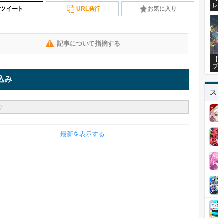
レ
ツイート
URL発行
お気に入り
記事について指摘する
【
プ
込み
ス
最新を表示する