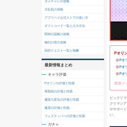
ダメチャレの攻略
大乱戦の攻略
アプリペイ公式ストアの使い方
ギフトコード一覧と入力方法
闇神の謀略の攻略
極幻の塔の攻略
回想クエスト一覧と報酬
Pオリ
・
Pオ
最新情報まとめ
・
Pオ
・
Pオ
キャラ評価
最新イ
Pオリンの評価と性能
竜眼師の評価と性能
ビックリマ
魔怪七変化の評価と性能
クリマンア
魔震の評価と性能
やサポート
い。
フェスティバーの評価と性能
ガチャ