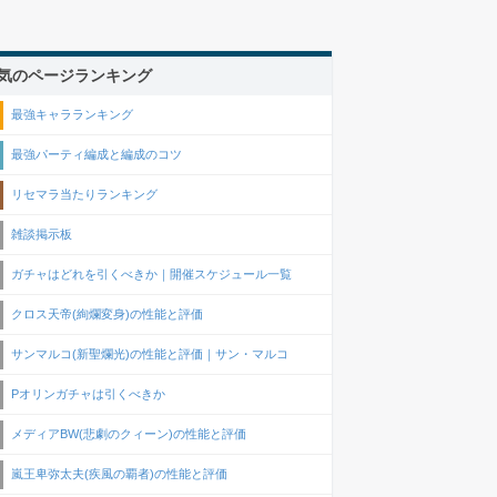
気のページランキング
最強キャラランキング
最強パーティ編成と編成のコツ
リセマラ当たりランキング
雑談掲示板
ガチャはどれを引くべきか｜開催スケジュール一覧
クロス天帝(絢爛変身)の性能と評価
サンマルコ(新聖爛光)の性能と評価｜サン・マルコ
Pオリンガチャは引くべきか
メディアBW(悲劇のクィーン)の性能と評価
嵐王卑弥太夫(疾風の覇者)の性能と評価