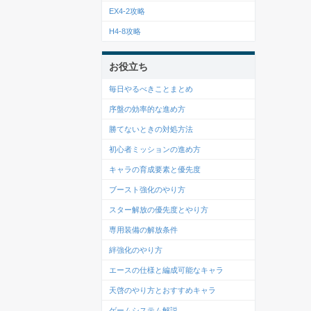
EX4-2攻略
H4-8攻略
お役立ち
毎日やるべきことまとめ
序盤の効率的な進め方
勝てないときの対処方法
初心者ミッションの進め方
キャラの育成要素と優先度
ブースト強化のやり方
スター解放の優先度とやり方
専用装備の解放条件
絆強化のやり方
エースの仕様と編成可能なキャラ
天啓のやり方とおすすめキャラ
ゲームシステム解説