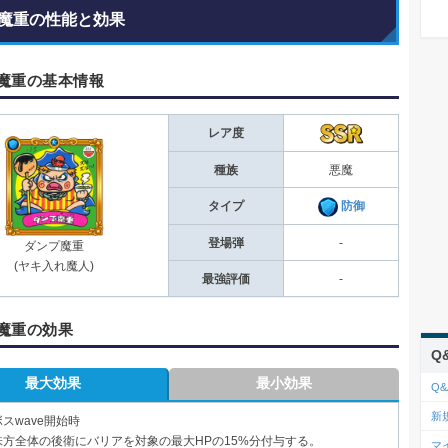
魔重の性能と効果
魔重の基本情報
レア度
種族
悪魔
タイプ
防御
登場弾
-
ダンプ魔重
(ヤキ入れ魔人)
最強評価
-
魔重の効果
Q
最大効果
最小効果
Q&
新
ボスwave開始時
味方全体の後衛にバリアを対象の最大HPの15%分付与する。
マ