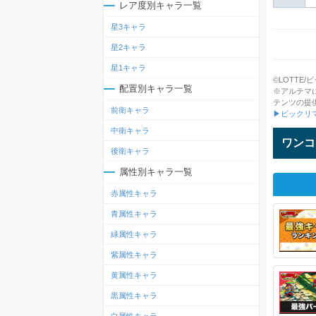
レア度別キャラ一覧
星3キャラ
星2キャラ
星1キャラ
©LOTTE/ビッ
配置別キャラ一覧
※アルテマ
テンツの提
前衛キャラ
▶ビックリ
中衛キャラ
ワンコ
後衛キャラ
属性別キャラ一覧
赤属性キャラ
青属性キャラ
緑属性キャラ
紫属性キャラ
黄属性キャラ
黒属性キャラ