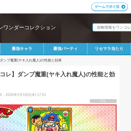
ゲームでポイ活
ンワンダーコレクション
最強キャラ
最強パーティ
リセマラ当たり
ダンプ魔重(ヤキ入れ魔人)の性能と効果
コレ】ダンプ魔重(ヤキ入れ魔人)の性能と効
：2026年2月19日(木) 17:51
PR