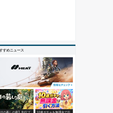
すすめニュース
ほの暮しの庭】先行プ
10連ガチャを無課金で引