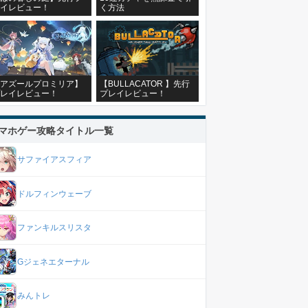
イレビュー！
く方法
アズールプロミリア】
【BULLACATOR 】先行
レイレビュー！
プレイレビュー！
マホゲー攻略タイトル一覧
サファイアスフィア
ドルフィンウェーブ
ファンキルスリスタ
Gジェネエターナル
みんトレ