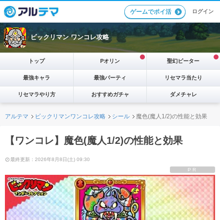
ログイン
ゲームでポイ活
ビックリマン ワンコレ攻略
トップ
Pオリン
聖幻ピーター
最強キャラ
最強パーティ
リセマラ当たり
リセマラやり方
おすすめガチャ
ダメチャレ
アルテマ
ビックリマンワンコレ攻略
シール
魔色(魔人1/2)の性能と効果
【ワンコレ】魔色(魔人1/2)の性能と効果
最終更新：2026年8月8日(土) 09:30
PR