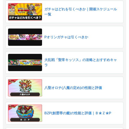
ガチャはどれを引くべきか｜開催スケジュール
一覧
Pオリンガチャは引くべきか
大乱戦「聖常キッソス」の攻略とおすすめキャ
ラ
八聖オロチ(八魔の定め)の性能と評価
BZP(創雲帯の癒)の性能と評価｜Ｂ★Ｚ★P