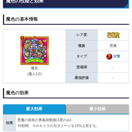
魔色の性能と効果
魔色の基本情報
レア度
種族
悪魔
タイプ
攻撃
登場弾
-
魔色
(魔人1/2)
最強評価
-
魔色の効果
最大効果
最小効果
悪魔の前衛が奥義発動後(1度のみ)
効果
35秒間、そのキャラの与ダメージを15%上昇する。