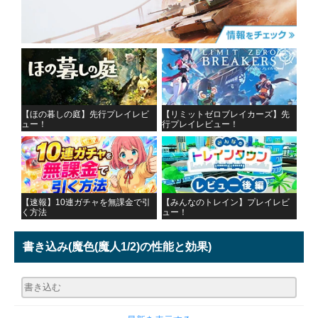
【ほの暮しの庭】先行プレイレビ
【リミットゼロブレイカーズ】先
ュー！
行プレイレビュー！
【速報】10連ガチャを無課金で引
【みんなのトレイン】プレイレビ
く方法
ュー！
書き込み
(魔色(魔人1/2)の性能と効果)