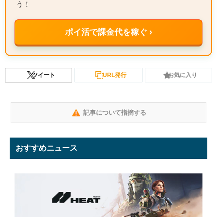
う！
ポイ活で課金代を稼ぐ ›
ツイート
URL発行
お気に入り
記事について指摘する
おすすめニュース