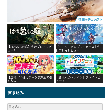
【ほの暮しの庭】先行プレイレビ
【リミットゼロブレイカーズ】先
ュー！
行プレイレビュー！
【速報】10連ガチャを無課金で引
【みんなのトレイン】プレイレビ
く方法
ュー！
書き込み