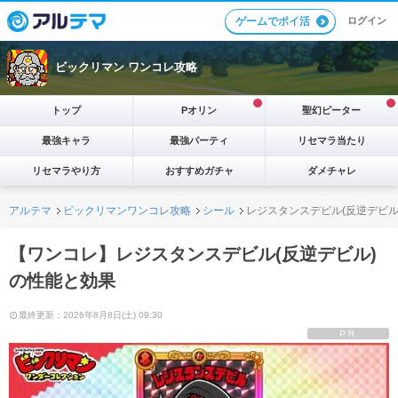
ログイン
ゲームでポイ活
ビックリマン ワンコレ攻略
トップ
Pオリン
聖幻ピーター
最強キャラ
最強パーティ
リセマラ当たり
リセマラやり方
おすすめガチャ
ダメチャレ
アルテマ
ビックリマンワンコレ攻略
シール
レジスタンスデビル(反逆デビル
【ワンコレ】レジスタンスデビル(反逆デビル)
の性能と効果
最終更新：2026年8月8日(土) 09:30
PR