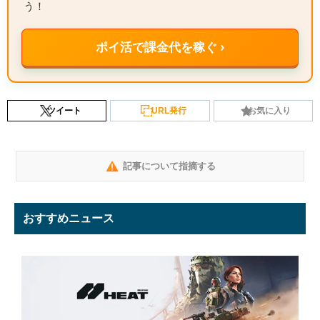
う！
ポイ活で課金代を稼ぐ ›
ツイート
URL発行
お気に入り
記事について指摘する
おすすめニュース