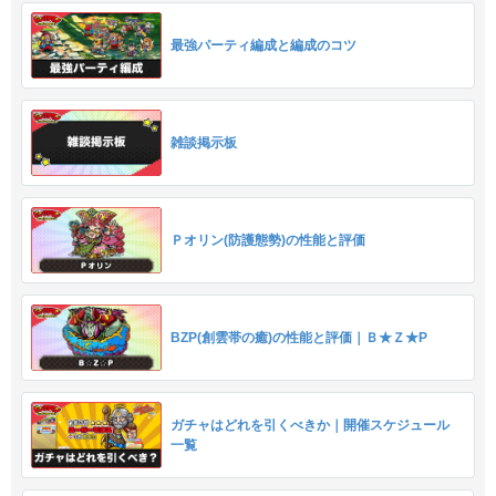
最強パーティ編成と編成のコツ
雑談掲示板
Ｐオリン(防護態勢)の性能と評価
BZP(創雲帯の癒)の性能と評価｜Ｂ★Ｚ★P
ガチャはどれを引くべきか｜開催スケジュール
一覧