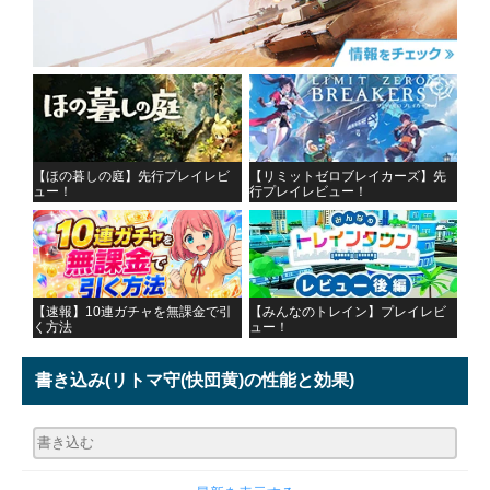
【ほの暮しの庭】先行プレイレビ
【リミットゼロブレイカーズ】先
ュー！
行プレイレビュー！
【速報】10連ガチャを無課金で引
【みんなのトレイン】プレイレビ
く方法
ュー！
書き込み
(リトマ守(快団黄)の性能と効果)