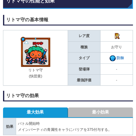
リトマ守の性能と効果
リトマ守の基本情報
レア度
種族
お守り
タイプ
防御
登場弾
-
リトマ守
(快団黄)
最強評価
-
リトマ守の効果
最大効果
最小効果
バトル開始時
効果
メインパーティの青属性キャラにバリアを375付与する。