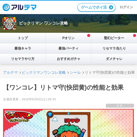
ログイン
ゲームでポイ活
ビックリマン ワンコレ攻略
トップ
Pオリン
聖幻ピーター
最強キャラ
最強パーティ
リセマラ当たり
リセマラやり方
おすすめガチャ
ダメチャレ
アルテマ
ビックリマンワンコレ攻略
シール
リトマ守(快団黄)の性能と効果
【ワンコレ】リトマ守(快団黄)の性能と効果
最終更新：2026年8月8日(土) 09:30
PR