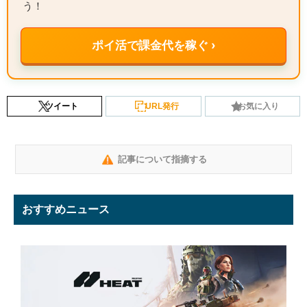
う！
ポイ活で課金代を稼ぐ ›
ツイート
URL発行
お気に入り
記事について指摘する
おすすめニュース