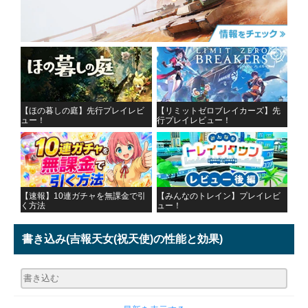
【ほの暮しの庭】先行プレイレビ
【リミットゼロブレイカーズ】先
ュー！
行プレイレビュー！
【速報】10連ガチャを無課金で引
【みんなのトレイン】プレイレビ
く方法
ュー！
書き込み
(吉報天女(祝天使)の性能と効果)