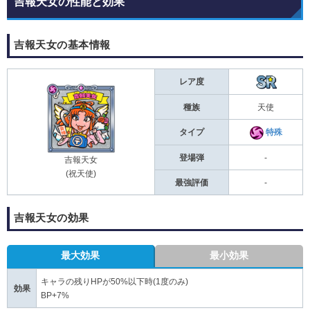
吉報天女の性能と効果
吉報天女の基本情報
レア度
種族
天使
タイプ
特殊
登場弾
-
吉報天女
(祝天使)
最強評価
-
吉報天女の効果
最大効果
最小効果
キャラの残りHPが50%以下時(1度のみ)
効果
BP+7%