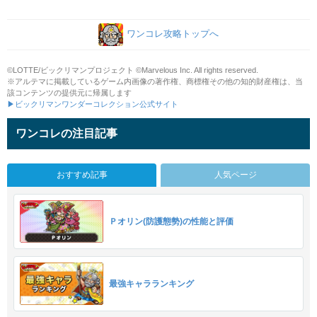
ワンコレ攻略トップへ
©LOTTE/ビックリマンプロジェクト ©Marvelous Inc. All rights reserved.
※アルテマに掲載しているゲーム内画像の著作権、商標権その他の知的財産権は、当
該コンテンツの提供元に帰属します
▶ビックリマンワンダーコレクション公式サイト
ワンコレの注目記事
おすすめ記事
人気ページ
Ｐオリン(防護態勢)の性能と評価
最強キャラランキング