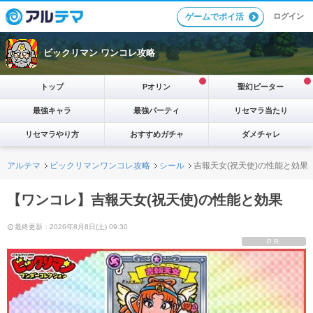
ログイン
ゲームでポイ活
ビックリマン ワンコレ攻略
トップ
Pオリン
聖幻ピーター
最強キャラ
最強パーティ
リセマラ当たり
リセマラやり方
おすすめガチャ
ダメチャレ
アルテマ
ビックリマンワンコレ攻略
シール
吉報天女(祝天使)の性能と効果
【ワンコレ】吉報天女(祝天使)の性能と効果
最終更新：2026年8月8日(土) 09:30
PR