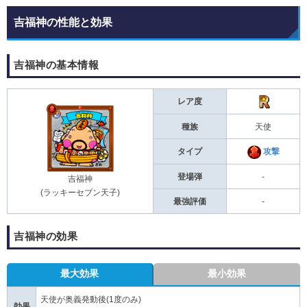
吉福神の性能と効果
吉福神の基本情報
レア度
種族
天使
タイプ
攻撃
登場弾
-
吉福神
(ラッキーセブン天子)
最強評価
-
吉福神の効果
最大効果
最小効果
天使が奥義発動後(1度のみ)
効果