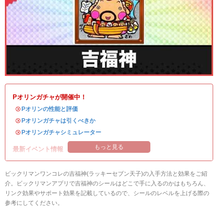
Pオリンガチャが開催中！
・
Pオリンの性能と評価
・
Pオリンガチャは引くべきか
・
Pオリンガチャシミュレーター
もっと見る
最新イベント情報
ビックリマンワンコレの吉福神(ラッキーセブン天子)の入手方法と効果をご紹
介。ビックリマンアプリで吉福神のシールはどこで手に入るのかはもちろん、
リンク効果やサポート効果を記載しているので、シールのレベルを上げる際の
参考にしてください。