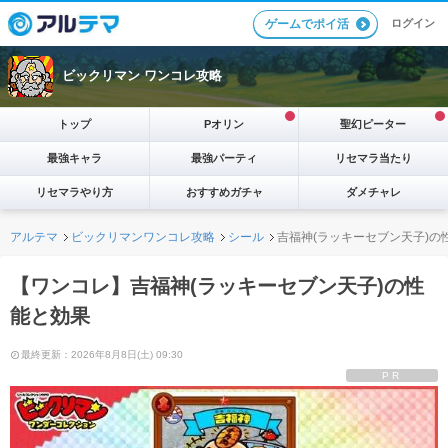
ログイン
ゲームでポイ活
ビックリマン ワンコレ攻略
トップ
Pオリン
聖幻ピーター
最強キャラ
最強パーティ
リセマラ当たり
リセマラやり方
おすすめガチャ
ダメチャレ
アルテマ
ビックリマンワンコレ攻略
シール
吉福神(ラッキーセブン天子)の
【ワンコレ】吉福神(ラッキーセブン天子)の性
能と効果
最終更新：2026年8月8日(土) 09:30
PR