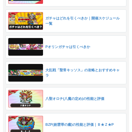
ガチャはどれを引くべきか｜開催スケジュール
一覧
Pオリンガチャは引くべきか
大乱戦「聖常キッソス」の攻略とおすすめキャ
ラ
八聖オロチ(八魔の定め)の性能と評価
BZP(創雲帯の癒)の性能と評価｜Ｂ★Ｚ★P