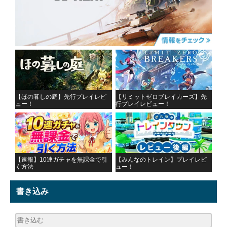
【ほの暮しの庭】先行プレイレビ
【リミットゼロブレイカーズ】先
ュー！
行プレイレビュー！
【速報】10連ガチャを無課金で引
【みんなのトレイン】プレイレビ
く方法
ュー！
書き込み