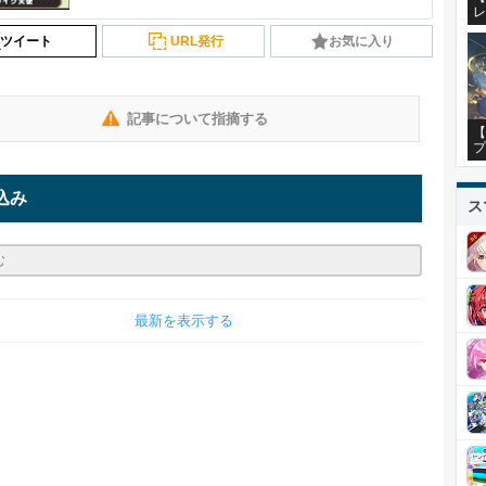
レ
ツイート
URL発行
お気に入り
記事について指摘する
【
プ
込み
ス
最新を表示する