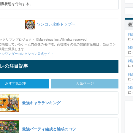
回復状態を付与する。
ワンコレ攻略トップへ
最
雑
に
クリマンプロジェクト ©Marvelous Inc. All rights reserved.
に掲載しているゲーム内画像の著作権、商標権その他の知的財産権は、当該コン
雑
供元に帰属します
に
マンワンダーコレクション公式サイト
雑
レの注目記事
に
雑
に
おすすめ記事
人気ページ
雑
に
最強キャラランキング
最強パーティ編成と編成のコツ