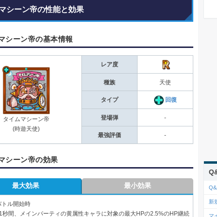
マシーン帝の性能と効果
マシーン帝の基本情報
レア度
種族
天使
タイプ
回復
登場弾
-
タイムマシーン帝
(時遊天使)
最強評価
-
マシーン帝の効果
Q
最大効果
最小効果
Q&
新
バトル開始時
41秒間、メインパーティの黄属性キャラに対象の最大HPの2.5%のHP継続
マ