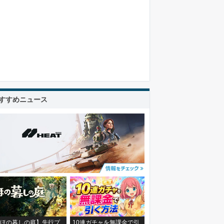
すすめニュース
ほの暮しの庭】先行プ
10連ガチャを無課金で引