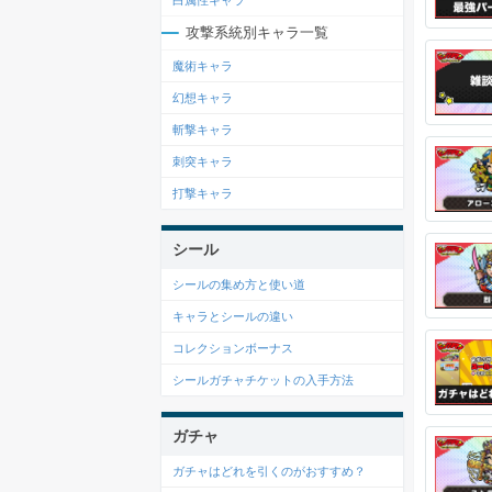
白属性キャラ
攻撃系統別キャラ一覧
魔術キャラ
幻想キャラ
斬撃キャラ
刺突キャラ
打撃キャラ
シール
シールの集め方と使い道
キャラとシールの違い
コレクションボーナス
シールガチャチケットの入手方法
ガチャ
ガチャはどれを引くのがおすすめ？