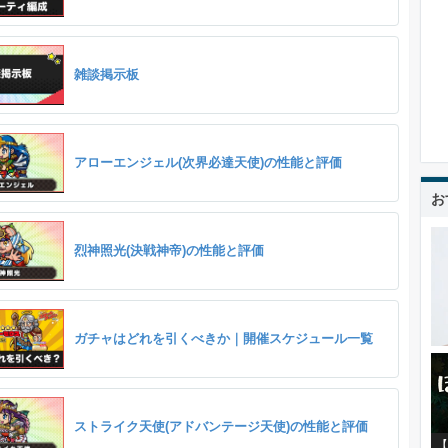
雑談掲示板
アローエンジェル(次界必達天使)の性能と評価
お
烈神照光(決戦神帝)の性能と評価
ガチャはどれを引くべきか｜開催スケジュール一覧
ストライク天使(アドバンテージ天使)の性能と評価
【