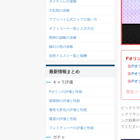
ダメチャレの攻略
大乱戦の攻略
アプリペイ公式ストアの使い方
ギフトコード一覧と入力方法
闇神の謀略の攻略
極幻の塔の攻略
回想クエスト一覧と報酬
Pオリ
・
Pオ
最新情報まとめ
・
Pオ
・
Pオ
キャラ評価
最新イ
Pオリンの評価と性能
竜眼師の評価と性能
ビックリマ
魔怪七変化の評価と性能
ックリマン
魔震の評価と性能
ンク効果や
てください
フェスティバーの評価と性能
ガチャ