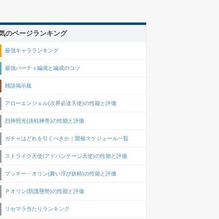
気のページランキング
最強キャラランキング
最強パーティ編成と編成のコツ
雑談掲示板
アローエンジェル(次界必達天使)の性能と評価
烈神照光(決戦神帝)の性能と評価
ガチャはどれを引くべきか｜開催スケジュール一覧
ストライク天使(アドバンテージ天使)の性能と評価
プッチー・オリン(舞い浮び妖精)の性能と評価
Ｐオリン(防護態勢)の性能と評価
リセマラ当たりランキング