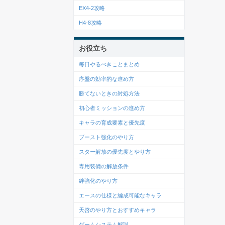
EX4-2攻略
H4-8攻略
お役立ち
毎日やるべきことまとめ
序盤の効率的な進め方
勝てないときの対処方法
初心者ミッションの進め方
キャラの育成要素と優先度
ブースト強化のやり方
スター解放の優先度とやり方
専用装備の解放条件
絆強化のやり方
エースの仕様と編成可能なキャラ
天啓のやり方とおすすめキャラ
ゲームシステム解説