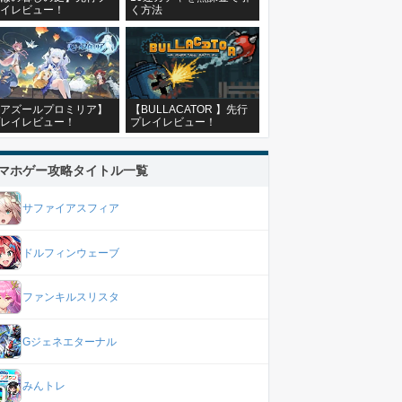
イレビュー！
く方法
アズールプロミリア】
【BULLACATOR 】先行
レイレビュー！
プレイレビュー！
マホゲー攻略タイトル一覧
サファイアスフィア
ドルフィンウェーブ
ファンキルスリスタ
Gジェネエターナル
みんトレ